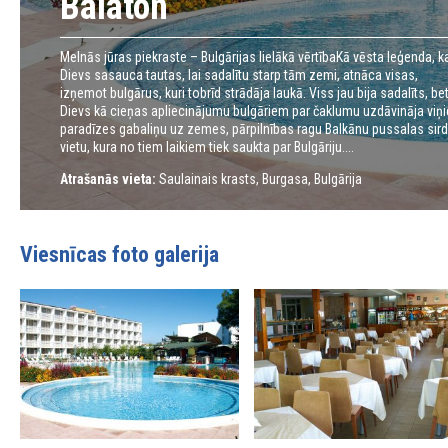
Balaton
Melnās jūras piekraste – Bulgārijas lielākā vērtībaKā vēsta leģenda, k
Dievs sasauca tautas, lai sadalītu starp tām zemi, atnāca visas,
izņemot bulgārus, kuri tobrīd strādāja laukā. Viss jau bija sadalīts, be
Dievs kā cieņas apliecinājumu bulgāriem par čaklumu uzdāvināja viņ
paradīzes gabaliņu uz zemes, pārpilnības ragu Balkānu pussalas sird
vietu, kura no tiem laikiem tiek saukta par Bulgāriju....
Atrašanās vieta:
Saulainais krasts, Burgasa, Bulgārija
Viesnīcas foto galerija