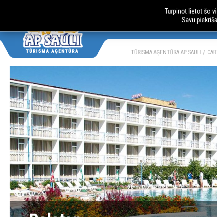
Turpinot lietot šo 
Savu piekriš
AUTOBUSU CE
LV
RU
TŪRISMA AĢENTŪRA AP SAULI
CAR