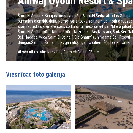
Amwaj Oyoun Resort & Spa
Šarm El Šeiha – Sinajas pussalas pērleŠarm El Šeiha atrodas Sinajas
pussalas dienvidu daļā. Ņemot vērā to, ka šeit nemitīgi norit daudzas
starptautiskas konferences, šo kūrortu mēdz dēvēt par “Miera pilsētu
Šarm El Šeihas kūrortam ir 6 kūrorta zonas: Ras Nosrani, Šark Bei, Na
Bei, Hadaba, vecā Šarm El Šeiha („Old Sharm”) un Naama Bei. Rodyti
daugiauŠarm El Šeiha ir diezgan atšķirīga no citiem Ēģiptes kūrortiem.
Atrašanās vieta:
Nabk Bei, Šarm eš Šeiha, Ēģipte
Viesnīcas foto galerija