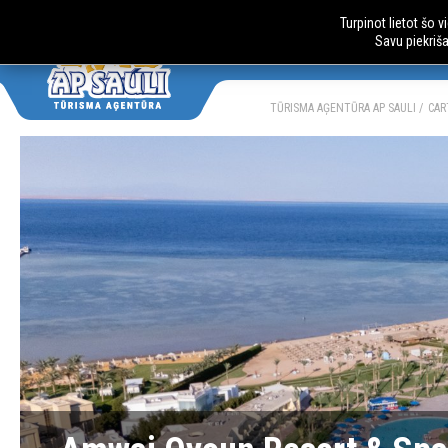
Turpinot lietot šo 
Savu piekriš
AUTOBUSU CE
LV
RU
TŪRISMA AĢENTŪRA AP SAULI
CAR