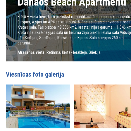
Danaos Beach Apartmenti
Krētā – vieta tiem, kam pietrūkst romantikasTrīs pasaules kontinentu 
Eiropas, Āzijas un Āfrikas krustpunktā, Egejas jūras dienvidos atroda
Krētas sala. Tās platība ir 8 336 km2, krasta līnijas garums – 1 046 km
Krēta ir lielākā Grieķijas sala un lieluma ziņā piektā lielākā sala Vidusj
pēc Sicīlijas, Sardīnijas, Korsikas un Kipras. Sala stiepjas 260 km
garumā....
Atrašanās vieta:
Retimna, Krēta-Hērakleja, Grieķija
Viesnīcas foto galerija