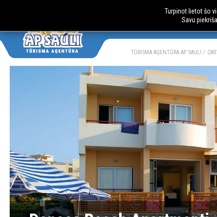
Turpinot lietot šo 
Savu piekriš
AUTOBUSU CE
LV
RU
TŪRISMA AĢENTŪRA AP SAULI
CAR