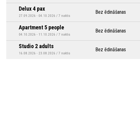
Delux 4 pax
Bez ēdināšanas
27.09.2026 - 04.10.2026 / 7 naktis
Apartment 5 people
Bez ēdināšanas
04.10.2026 - 11.10.2026 / 7 naktis
Studio 2 adults
Bez ēdināšanas
16.08.2026 - 23.08.2026 / 7 naktis