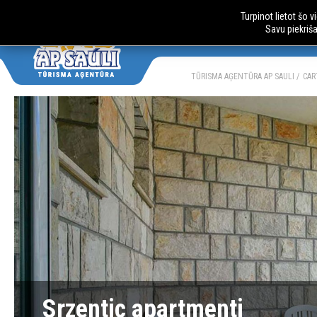
Turpinot lietot šo 
Savu piekriš
AUTOBUSU CE
LV
RU
TŪRISMA AĢENTŪRA AP SAULI
CAR
Srzentic apartmenti