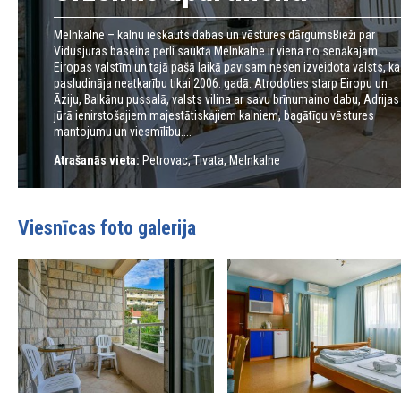
Melnkalne – kalnu ieskauts dabas un vēstures dārgumsBieži par
Vidusjūras baseina pērli sauktā Melnkalne ir viena no senākajām
Eiropas valstīm un tajā pašā laikā pavisam nesen izveidota valsts, k
pasludināja neatkarību tikai 2006. gadā. Atrodoties starp Eiropu un
Āziju, Balkānu pussalā, valsts vilina ar savu brīnumaino dabu, Adrijas
jūrā ienirstošajiem majestātiskajiem kalniem, bagātīgu vēstures
mantojumu un viesmīlību....
Atrašanās vieta:
Petrovac, Tivata, Melnkalne
Viesnīcas foto galerija