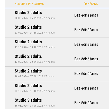
NUMURA TIPS / DATUMS
ĒDINĀŠANA
Studio 2 adults
Bez ēdināšanas
30.08.2026 - 06.09.2026 / 7 naktis
Studio 2 adults
Bez ēdināšanas
27.09.2026 - 04.10.2026 / 7 naktis
Studio 2 adults
Bez ēdināšanas
11.10.2026 - 18.10.2026 / 7 naktis
Studio 2 adults
Bez ēdināšanas
13.09.2026 - 20.09.2026 / 7 naktis
Studio 2 adults
Bez ēdināšanas
20.09.2026 - 27.09.2026 / 7 naktis
Studio 2 adults
Bez ēdināšanas
04.10.2026 - 11.10.2026 / 7 naktis
Studio 3 adults
Bez ēdināšanas
30.08.2026 - 06.09.2026 / 7 naktis