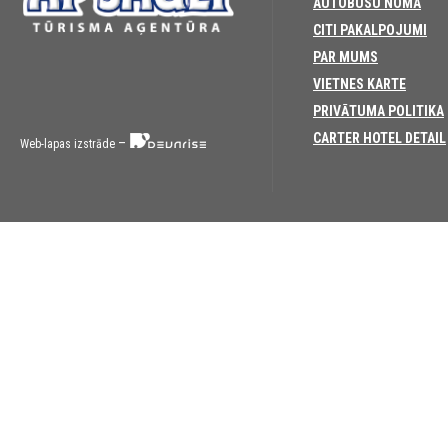
AUTOBUSU NOMA
CITI PAKALPOJUMI
PAR MUMS
VIETNES KARTE
PRIVĀTUMA POLITIKA
CARTER HOTEL DETAIL
–
Web-lapas izstrāde