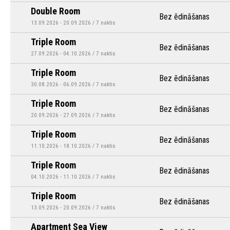
Double Room
Bez ēdināšanas
13.09.2026 - 20.09.2026 / 7 naktis
Triple Room
Bez ēdināšanas
27.09.2026 - 04.10.2026 / 7 naktis
Triple Room
Bez ēdināšanas
30.08.2026 - 06.09.2026 / 7 naktis
Triple Room
Bez ēdināšanas
20.09.2026 - 27.09.2026 / 7 naktis
Triple Room
Bez ēdināšanas
11.10.2026 - 18.10.2026 / 7 naktis
Triple Room
Bez ēdināšanas
04.10.2026 - 11.10.2026 / 7 naktis
Triple Room
Bez ēdināšanas
13.09.2026 - 20.09.2026 / 7 naktis
Apartment Sea View