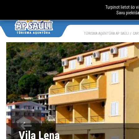
Turpinot lietot šo 
Savu piekriš
AUTOBUSU CE
LV
RU
TŪRISMA AĢENTŪRA AP SAULI
CAR
Vila Lena