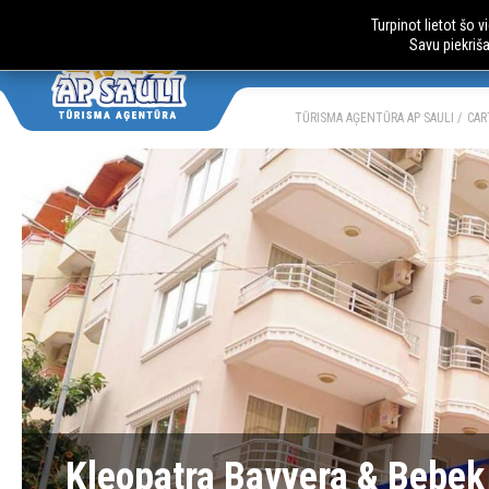
Turpinot lietot šo 
Savu piekriš
AUTOBUSU CE
LV
RU
TŪRISMA AĢENTŪRA AP SAULI
CAR
Kleopatra Bavyera & Bebek