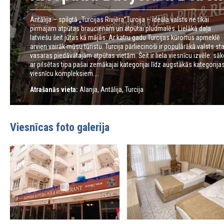
Antālija – spilgtā „Turcijas Rivjēra”Turcija – ideāla valsts ne tikai
pirmajam atpūtas braucienam un atpūtai pludmalēs. Lielākā daļa
latviešu šeit jūtas kā mājās. Ar katru gadu Turcijas kūrortus apmeklē
arvien vairāk mūsu tūristu. Turcija pārliecinoši ir populārākā valsts st
vasaras piedāvātajām atpūtas vietām. Šeit ir liela viesnīcu izvēle: sāk
ar pilsētas tipa pašai zemākajai kategorijai līdz augstākās kategorija
viesnīcu kompleksiem....
Atrašanās vieta:
Alanja, Antālija, Turcija
Viesnīcas foto galerija