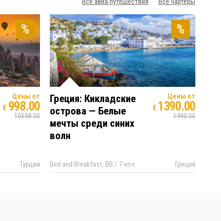
Все авиа путешествия
Все чартеры
%
%
Цены от
Цены от
Греция: Кикладские
998.00
1390.00
€
€
острова — Белые
10698.00
1490.00
мечты среди синих
волн
Турция
Bed and Breakfast, BB / 7 ноч.
Греция