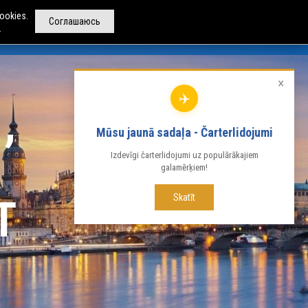
ookies.
Соглашаюсь
.
РЕНДА АВТОБУСОВ
ДРУГИЕ УСЛУГИ
О НАС
×
✈️
Mūsu jaunā sadaļa - Čarterlidojumi
Izdevīgi čarterlidojumi uz populārākajiem
galamērķiem!
Skatīt