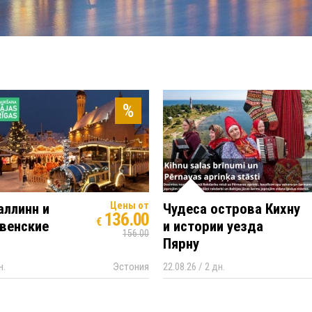
%
Цены от
аллинн и
Чудеса острова Кихну
136.00
€
венские
и истории уезда
156.00
Пярну
н.
Эстония
22.08.26 / 2 дн.