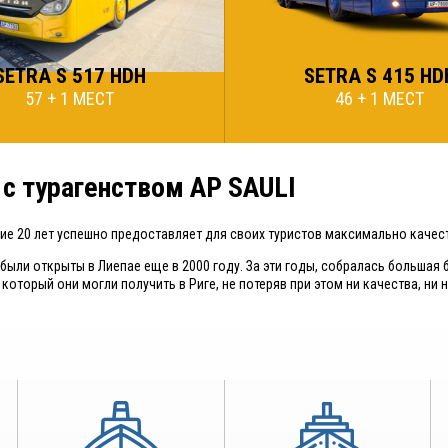
SETRA S 517 HDH
SETRA S 415 HD
57 + 1 МЕСТ
46 + 1 МЕСТ
 с турагенством AP SAULI
ние 20 лет успешно предоставляет для своих туристов максимально каче
были открыты в Лиепае еще в 2000 году. За эти годы, собралась большая 
 который они могли получить в Риге, не потеряв при этом ни качества, ни