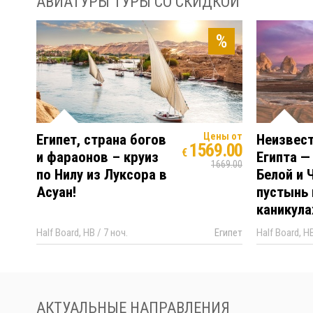
АВИАТУРЫ ТУРЫ СО СКИДКОЙ
%
Цены от
Египет, страна богов
Неизвес
1569.00
€
и фараонов – круиз
Египта —
1669.00
по Нилу из Луксора в
Белой и 
Асуан!
пустынь 
каникула
Half Board, HB / 7 ноч.
Египет
Half Board, HB
АКТУАЛЬНЫЕ НАПРАВЛЕНИЯ