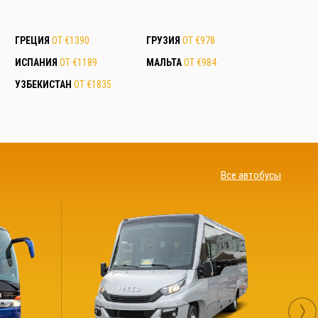
ГРЕЦИЯ
ОТ €1390
ГРУЗИЯ
ОТ €978
ИСПАНИЯ
ОТ €1189
МАЛЬТА
ОТ €984
УЗБЕКИСТАН
ОТ €1835
Все автобусы