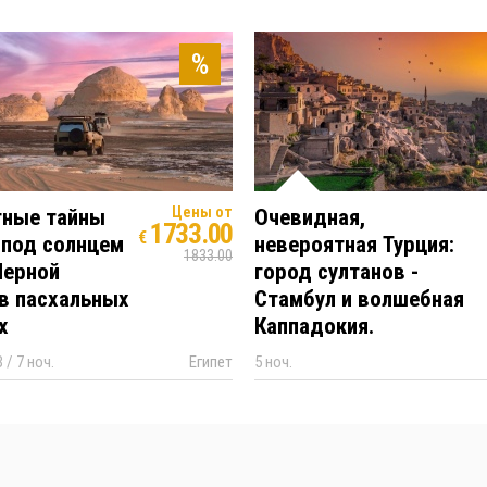
%
Цены от
тные тайны
Очевидная,
1733.00
€
 под солнцем
невероятная Турция:
1833.00
Черной
город султанов -
в пасхальных
Стамбул и волшебная
х
Каппадокия.
 / 7 ноч.
Египет
5 ноч.