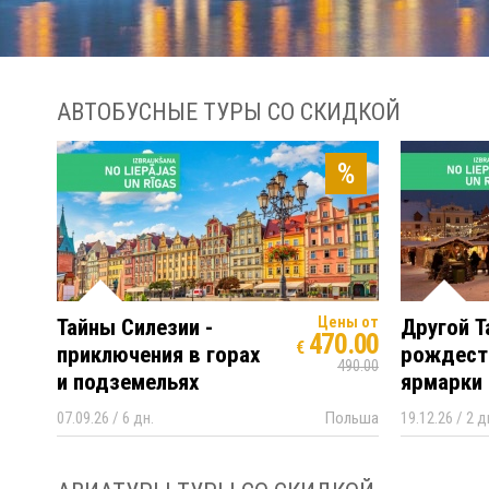
АВТОБУСНЫЕ ТУРЫ СО СКИДКОЙ
%
Цены от
Тайны Силезии -
Другой Т
470.00
€
приключения в горах
рождест
490.00
и подземельях
ярмарки
07.09.26 / 6 дн.
Польша
19.12.26 / 2 д