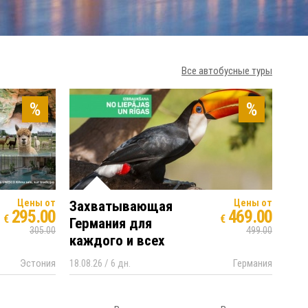
Все автобусные туры
%
%
Цены от
Цены от
Захватывающая
295.00
469.00
€
€
Германия для
305.00
499.00
каждого и всех
Эстония
18.08.26 / 6 дн.
Германия