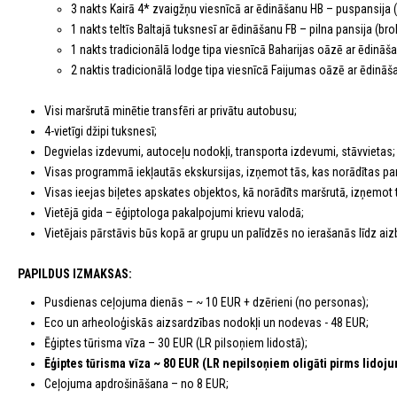
3 nakts Kairā 4* zvaigžņu viesnīcā ar ēdināšanu HB – puspansija (
1 nakts teltīs Baltajā tuksnesī ar ēdināšanu FB – pilna pansija (br
1 nakts tradicionālā lodge tipa viesnīcā Baharijas oāzē ar ēdināš
2 naktis tradicionālā lodge tipa viesnīcā Faijumas oāzē ar ēdināš
Visi maršrutā minētie transfēri ar privātu autobusu;
4-vietīgi džipi tuksnesī;
Degvielas izdevumi, autoceļu nodokļi, transporta izdevumi, stāvvietas;
Visas programmā iekļautās ekskursijas, izņemot tās, kas norādītas pa
Visas ieejas biļetes apskates objektos, kā norādīts maršrutā, izņemot
Vietējā gida – ēģiptologa pakalpojumi krievu valodā;
Vietējais pārstāvis būs kopā ar grupu un palīdzēs no ierašanās līdz aiz
PAPILDUS IZMAKSAS:
Pusdienas ceļojuma dienās – ~ 10 EUR + dzērieni (no personas);
Eco un arheoloģiskās aizsardzības nodokļi un nodevas - 48 EUR;
Ēģiptes tūrisma vīza – 30 EUR (LR pilsoņiem lidostā);
Ēģiptes tūrisma vīza ~ 80 EUR (LR nepilsoņiem oligāti pirms lidoj
Ceļojuma apdrošināšana – no 8 EUR;