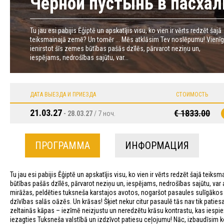
Черной пустынь в пасха
Tu jau esi pabijis Ēģiptē un apskatījis visu, ko vien ir vērts redzēt šajā
teiksmainajā zemē? Un tomēr ... Mēs atklāsim Tev noslēpumu! Vienīg
ienirstot šīs zemes būtības pašās dzīlēs, pārvarot neziņu un,
iespējams, nedrošības sajūtu, var...
ДАТА ВЫЕЗДА И ПРИЕЗДА
СТОИМОСТЬ
21.03.27
€ 1833.00
- 28.03.27
/ 7 ноч.
ПРОГРАММА
ИНФОРМАЦИЯ
Tu jau esi pabijis Ēģiptē un apskatījis visu, ko vien ir vērts redzēt šajā tei
būtības pašās dzīlēs, pārvarot neziņu un, iespējams, nedrošības sajūtu, var
mirāžas, peldēties tuksneša karstajos avotos, nogaršot pasaules sulīgākos a
dzīvības salās oāzēs. Un krāsas! Šķiet nekur citur pasaulē tās nav tik patiesas
zeltainās kāpas – iezīmē neizjustu un neredzētu krāsu kontrastu, kas iespiež
iezagties Tuksneša valstībā un izdzīvot patiesu ceļojumu! Nāc, izbaudīsim