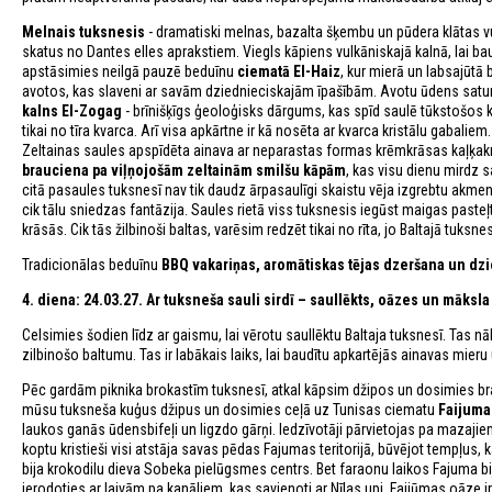
Melnais tuksnesis
- dramatiski melnas, bazalta šķembu un pūdera klātas v
skatus no Dantes elles aprakstiem. Viegls kāpiens vulkāniskajā kalnā, lai
apstāsimies neilgā pauzē beduīnu
ciematā
El-Haiz
, kur mierā un labsajūt
avotos, kas slaveni ar savām dziednieciskajām īpašībām. Avotu ūdens satur 
kalns El-Zogag
- brīnišķīgs ģeoloģisks dārgums, kas spīd saulē tūkstošos kv
tikai no tīra kvarca. Arī visa apkārtne ir kā nosēta ar kvarca kristālu gabaliem
Zeltainas saules apspīdēta ainava ar neparastas formas krēmkrāsas kaļķakm
brauciena pa viļņojošām zeltainām smilšu kāpām
, kas visu dienu mirdz 
citā pasaules tuksnesī nav tik daudz ārpasaulīgi skaistu vēja izgrebtu akm
cik tālu sniedzas fantāzija. Saules rietā viss tuksnesis iegūst maigas past
krāsās. Cik tās žilbinoši baltas, varēsim redzēt tikai no rīta, jo Baltajā tuks
Tradicionālas beduīnu
BBQ vakariņas, aromātiskas tējas dzeršana un d
4. diena: 24.03.27. Ar tuksneša sauli sirdī – saullēkts, oāzes un māksl
Celsimies šodien līdz ar gaismu, lai vērotu saullēktu Baltaja tuksnesī. Tas n
zilbinošo baltumu. Tas ir labākais laiks, lai baudītu apkartējās ainavas mier
Pēc gardām piknika brokastīm tuksnesī, atkal kāpsim džipos un dosimies br
mūsu tuksneša kuģus džipus un dosimies ceļā uz Tunisas ciematu
Faijuma
laukos ganās ūdensbifeļi un ligzdo gārņi. Iedzīvotāji pārvietojas pa mazajiem
koptu kristieši visi atstāja savas pēdas Fajumas teritorijā, būvējot tempļus,
bija krokodilu dieva Sobeka pielūgsmes centrs. Bet faraonu laikos Fajuma b
ierodoties ar laivām pa kanāliem, kas savienoti ar Nīlas upi. Faijūmas oāze i