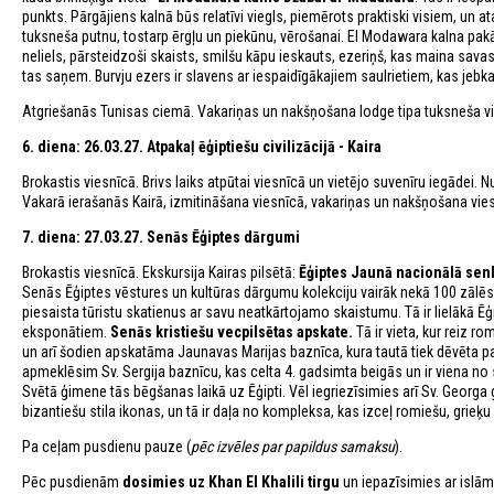
punkts. Pārgājiens kalnā būs relatīvi viegls, piemērots praktiski visiem, un a
tuksneša putnu, tostarp ērgļu un piekūnu, vērošanai. El Modawara kalna pak
neliels, pārsteidzoši skaists, smilšu kāpu ieskauts, ezeriņš, kas maina sav
tas saņem. Burvju ezers ir slavens ar iespaidīgākajiem saulrietiem, kas je
Atgriešanās Tunisas ciemā. Vakariņas un nakšņošana lodge tipa tuksneša v
6. diena: 26.03.27. Atpakaļ ēģiptiešu civilizācijā - Kaira
Brokastis viesnīcā. Brivs laiks atpūtai viesnīcā un vietējo suvenīru iegādei
Vakarā ierašanās Kairā, izmitināšana viesnīcā, vakariņas un nakšņošana vies
7. diena: 27.03.27. Senās Ēģiptes dārgumi
Brokastis viesnīcā. Ekskursija Kairas pilsētā:
Ēģiptes Jaunā nacionālā sen
Senās Ēģiptes vēstures un kultūras dārgumu kolekciju vairāk nekā 100 zālē
piesaista tūristu skatienus ar savu neatkārtojamo skaistumu. Tā ir lielākā Ē
eksponātiem.
Senās kristiešu vecpilsētas apskate.
Tā ir vieta, kur reiz r
un arī šodien apskatāma Jaunavas Marijas baznīca, kura tautā tiek dēvēta par
apmeklēsim Sv. Sergija baznīcu, kas celta 4. gadsimta beigās un ir viena no
Svētā ģimene tās bēgšanas laikā uz Ēģipti. Vēl iegriezīsimies arī Sv. Georga gr
bizantiešu stila ikonas, un tā ir daļa no kompleksa, kas izceļ romiešu, grieķ
Pa ceļam pusdienu pauze (
pēc izvēles par papildus samaksu
).
Pēc pusdienām
dosimies uz Khan El Khalili tirgu
un iepazīsimies ar islā