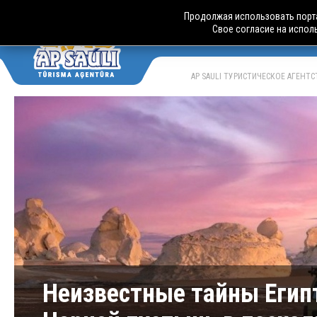
Продолжая использовать порта
Свое согласие на испол
АВТОБУСН
LV
RU
AP SAULI ТУРИСТИЧЕСКОЕ АГЕНТ
Неизвестные тайны Египт