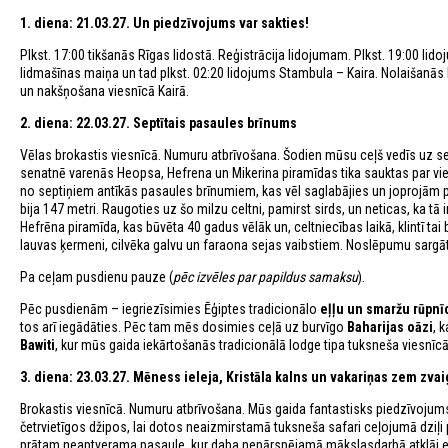
1. diena: 21.03.27. Un piedzīvojums var sakties!
Plkst. 17:00 tikšanās Rīgas lidostā. Reģistrācija lidojumam. Plkst. 19:00 lid
lidmašīnas maiņa un tad plkst. 02:20 lidojums Stambula – Kaira. Nolaišanās K
un nakšņošana viesnīcā Kairā.
2. diena: 22.03.27. Septītais pasaules brīnums
Vēlas brokastis viesnīcā. Numuru atbrīvošana. Šodien mūsu ceļš vedīs uz
senatnē varenās Heopsa, Hefrena un Mikerina piramīdas tika sauktas par vi
no septiņiem antīkās pasaules brīnumiem, kas vēl saglabājies un joprojām p
bija 147 metri. Raugoties uz šo milzu celtni, pamirst sirds, un neticas, ka tā 
Hefrēna piramīda, kas būvēta 40 gadus vēlāk un, celtniecības laikā, klintī ta
lauvas ķermeni, cilvēka galvu un faraona sejas vaibstiem. Noslēpumu sarg
Pa ceļam pusdienu pauze (
pēc izvēles par papildus samaksu
).
Pēc pusdienām – iegriezīsimies Ēģiptes tradicionālo
eļļu un smaržu rūpnī
tos arī iegādāties. Pēc tam mēs dosimies ceļā uz burvīgo
Baharijas oāzi
, 
Bawiti
, kur mūs gaida iekārtošanās tradicionālā lodge tipa tuksneša viesnīc
3. diena: 23.03.27. Mēness ieleja, Kristāla kalns un vakariņas zem zv
Brokastis viesnīcā. Numuru atbrīvošana. Mūs gaida fantastisks piedzīvoju
četrvietīgos džipos, lai dotos neaizmirstamā tuksneša safari ceļojumā dziļi 
prātam neaptverama pasaule, kur daba nepārspējamā mākslasdarbā atklāj el