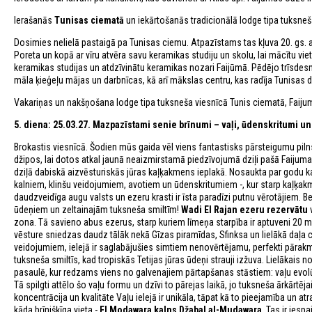
Ierašanās
Tunisas ciematā
un iekārtošanās tradicionālā lodge tipa tuksneš
Dosimies nelielā pastaigā pa Tunisas ciemu. Atpazīstams tas kļuva 20. gs. 
Poreta un kopā ar vīru atvēra savu keramikas studiju un skolu, lai mācītu v
keramikas studijas un atdzīvinātu keramikas nozari Faijūmā. Pēdējo trīsdesmi
māla ķieģeļu mājas un darbnīcas, kā arī mākslas centru, kas radīja Tunisas 
Vakariņas un nakšņošana lodge tipa tuksneša viesnīcā Tunis ciematā, Faij
5. diena: 25.03.27.
Mazpazīstami senie brīnumi – vaļi, ūdenskritumi un
Brokastis viesnīcā. Šodien mūs gaida vēl viens fantastisks pārsteigumu p
džipos, lai dotos atkal jaunā neaizmirstamā piedzīvojumā dziļi pašā Faijuma
dziļā dabiskā aizvēsturiskās jūras kaļķakmens ieplakā. Nosaukta par godu ka
kalniem, klinšu veidojumiem, avotiem un ūdenskritumiem -, kur starp kaļķa
daudzveidīga augu valsts un ezeru krasti ir īsta paradīzi putnu vērotājiem. B
ūdeņiem un zeltainajām tuksneša smiltīm!
Wadi El Rajan ezeru rezervātu
v
zona. Tā savieno abus ezerus, starp kuriem līmeņa starpība ir aptuveni 20 m 
vēsture sniedzas daudz tālāk nekā Gīzas piramīdas, Sfinksa un lielākā daļa
veidojumiem, ielejā ir saglabājušies simtiem nenovērtējamu, perfekti pārak
tuksneša smiltīs, kad tropiskās Tetijas jūras ūdeņi strauji izžuva. Lielākais n
pasaulē, kur redzams viens no galvenajiem pārtapšanas stāstiem: vaļu evolū
Tā spilgti attēlo šo vaļu formu un dzīvi to pārejas laikā, jo tuksneša ārkārtēj
koncentrācija un kvalitāte Vaļu ielejā ir unikāla, tāpat kā to pieejamība un a
kāda brīnišķīga vieta -
El Modawara kalns
Džabal al-Mudawara
. Tas ir iesp