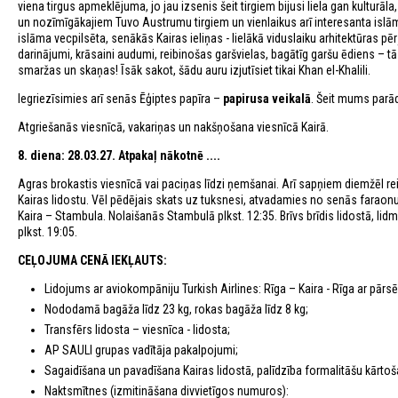
viena tirgus apmeklējuma, jo jau izsenis šeit tirgiem bijusi liela gan kulturāl
un nozīmīgākajiem Tuvo Austrumu tirgiem un vienlaikus arī interesanta islāma
islāma vecpilsēta, senākās Kairas ieliņas - lielākā viduslaiku arhitektūras p
darinājumi, krāsaini audumi, reibinošas garšvielas, bagātīg garšu ēdiens – tā v
smaržas un skaņas! Īsāk sakot, šādu auru izjutīsiet tikai Khan el-Khalili.
Iegriezīsimies arī senās Ēģiptes papīra –
papirusa veikalā
. Šeit mums parād
Atgriešanās viesnīcā, vakariņas un nakšņošana viesnīcā Kairā.
8. diena: 28.03.27. Atpakaļ nākotnē ....
Agras brokastis viesnīcā vai paciņas līdzi ņemšanai. Arī sapņiem diemžēl re
Kairas lidostu. Vēl pēdējais skats uz tuksnesi, atvadamies no senās faraon
Kaira – Stambula. Nolaišanās Stambulā plkst. 12:35. Brīvs brīdis lidostā, li
plkst. 19:05.
CEĻOJUMA CENĀ IEKĻAUTS:
Lidojums ar aviokompāniju Turkish Airlines: Rīga – Kaira - Rīga ar pā
Nododamā bagāža līdz 23 kg, rokas bagāža līdz 8 kg;
Transfērs lidosta – viesnīca - lidosta;
AP SAULI grupas vadītāja pakalpojumi;
Sagaidīšana un pavadīšana Kairas lidostā, palīdzība formalitāšu kārtoš
Naktsmītnes (izmitināšana divvietīgos numuros):