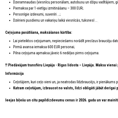
Dzeramnaudas (viesnīcu personālam, autobusu un džipu vadītājiem, gi
Piemaksa par 1-vietīgu izmitināšanu – 300 EUR;
Personīgie izdevumi, suvenīri ...;
Dzērieni pusdienu un vakariņu laikā viesnīcās, tuksnesī ...
Ceļojuma pasūtīšana, maksāšanas kārtība:
Lai pieteiktos ceļojumam, nepieciešams norādīt precīzus braucēju dat
Pirmā avansa iemaksa 600 EUR personai;
Pilna ceļojuma apmaksa jāveic 6 nedēļas pirms ceļojuma.
!! Piedāvājam transfēru Liepāja - Rīgas lidosta – Liepāja. Maksa viena
Informācija
Ceļotājiem, kuri ceļo vieni un, ja neatrodas līdzbraucējs, ir pienākums
Katram ceļotājam, izbraucot no valsts, līdzi obligāti jābūt derīg
Ieejas biļešu un citu papildizdevumu cenas ir 2026. gada un var mainīt