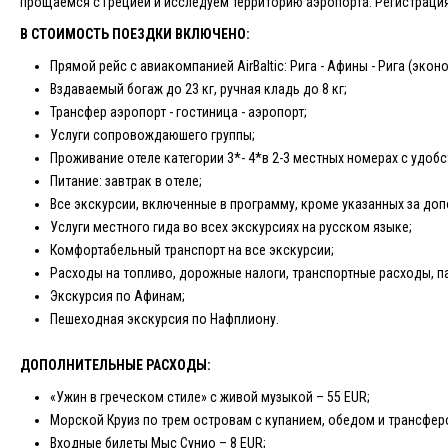
прощаемся с Грецией и исследуем территорию аэропорта. Регистрация н
В СТОИМОСТЬ ПОЕЗДКИ ВКЛЮЧЕНО:
Прямой рейс с авиакомпанией AirBaltic: Рига - Афины - Рига (экон
Вздаваемый богаж до 23 кг, ручная кладь до 8 кг;
Трансфер аэропорт - гостиница - аэропорт;
Услуги сопровождаюшего группы;
Проживание отеле категории 3*- 4*в 2-3 местных номерах с удобс
Питание: завтрак в отеле;
Все экскурсии, включенные в программу, кроме указанных за доп
Услуги местного гида во всех экскурсиях на русском языке;
Комфортабельный транспорт на все экскурсии;
Расходы на топливо, дорожные налоги, транспортные расходы, п
Экскурсия по Афинам;
Пешеходная экскурсия по Нафплиону.
ДОПОЛНИТЕЛЬНЫЕ РАСХОДЫ:
«Ужин в греческом стиле» с живой музыкой – 55 EUR;
Морской Круиз по трем островам с купанием, обедом и трансферо
Входные билеты Мыс Сунио – 8 EUR;