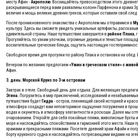
месту Афин -
Акрополю
. Восхищайтесь превосходством этого древне
раскрывающиеся перед вами развалины колонн Парфенона и храма Эр
величие и мощь великих древних греков, которые оставили свой след
После проникновенного знакомства с Акрополем мы отправимся в
Му
культуру. Здесь вы сможете увидеть уникальные артефакты, рассказы
удивительной страны. Наше путешествие завершится в
районе Плака
,
Прогуляйтесь по узким улочкам, огромные деревья и тенистые площад
восхитительные греческие блюда, ощутить настоящую гостеприимнос
Свободное время для прогулки по району Плака и остановка на обед. 
Вечером по желанию предлогаем
«Ужин в греческом стиле» с живо
Афин.
3. день: Морской Круиз по 3-м островам
Завтрак в отеле. Свободный день для отдыха. Для желающих предлаг
Эгина.
Погрузитесь в мир приключений, исследований и незабываемы
путешествия будет
Гидра
- остров, пленяющий своей историей и красо
атмосфера создадут вам неповторимое ощущение погружения в прошло
водах и окунитесь в атмосферу элегантности и роскоши. Далее мы от
очарованием. Откройте для себя покойные пляжи, живописные бухты и
море и наслождайтесь спокойствием и гармонией этого места. Наши 
храмами и прекрасными пляжами. Посетите древний храм Афайи и пог
борту круизного судна и наслождайтесь потрясающими видами на эгей