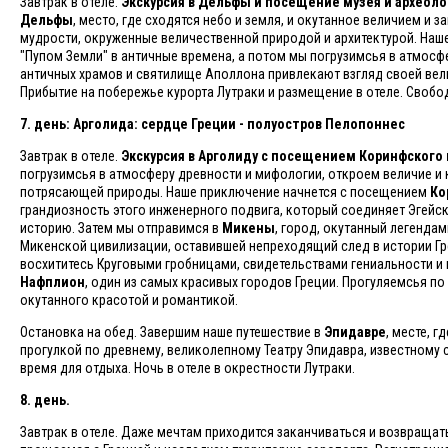
Завтрак в отеле.
Экскурсия в Дельфы и посещение музея и археол
Дельфы
, место, где сходятся небо и земля, и окутанное величием и 
мудрости, окруженные величественной природой и архитектурой. Наш
"Пупом Земли" в античные времена, а потом мы погрузимсья в атмосф
античных храмов и святилище Аполлона привлекают взгляд своей вел
Прибытие на побережье курорта Лутраки и размещение в отеле. Свобод
7. день: Арголида: сердце Греции - полуостров Пелопоннес
Завтрак в отеле.
Экскурсия в Арголиду с посещением Коринфского 
погрузимсья в атмосферу древности и мифологии, откроем величие и 
потрясающей природы. Наше приключение начнется с посещением
Ко
грандиозность этого инженерного подвига, который соединяет Эгейс
историю. Затем мы отправимся в
Микены
, город, окутанный легенда
Микенской цивилизации, оставившей непреходящий след в истории Гр
восхититесь Круговыми гробницами, свидетельствами гениальности и 
Нафплион
, один из самых красивых городов Греции. Прогуляемсья п
окутанного красотой и романтикой.
Остановка на обед. Завершим наше путешествие в
Эпидавре
, месте, 
прогулкой по древнему, великолепному Театру Эпидавра, известному 
время для отдыха. Ночь в отеле в окрестности Лутраки.
8. день.
Завтрак в отеле. Даже мечтам приходится заканчиваться и возвращат