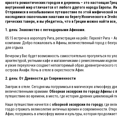
красота романтических городов и деревень – это настоящая Грец
внутренний мир отличается от любого другого народа Европы. 
Отправимся в незабываемое путешествие по этой мифической зе
насладимся сказочными закатами на берегу Ионического и Эгей
греческих таверн, и вы убедитесь, что в Греции можно найти все
1. день: Знакомство с легендарными Афинами.
05:15 встреча в аэропорту Рига, регистрация на рейс. Перелёт Рига –
компании. Добро пожаловать в Афины, величественный город с безгр
для отдыха.
Вечером у Вас будет возможность самостоятельно прогуляться по у
архитектурой, уютными кафе и магазинчиками с ремесленными издели
и узкие переулочки создают неповторимый образ древнегреческого г
острова Анафи. Ночь в отеле в окрестности Афин.
2. день: От Древности до Современности
Завтрак в отеле. Сегодня мы погрузимсья в магическую атмосферу д
величественными храмами.
Обзорная экскурсия по городу Афины с
путешествию во времени, в место, где история древних цивилизаций 
Наше путешествие начнется с
обзорной экскурсии по городу
, где ве
гордо отражать великолепие античных времен и современности. Откро
Афин, погружаясь в атмосферу жизни и культуры, которая продолжает