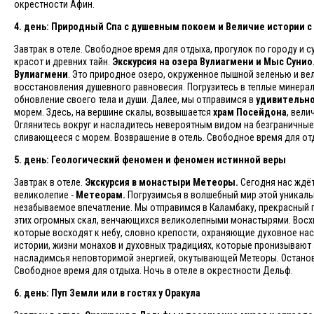
окрестности Афин.
4. день: Природный Спа с душевным покоем и Величие истории c
Завтрак в отеле. Свободное время для отдыха, прогулок по городу и
красот и древних тайн.
Экскурсия на озера Вулиагмени и Мыс Сунио
Вулиагмени
. Это природное озеро, окруженное пышной зеленью и в
восстановления душевного равновесия. Погрузитесь в теплые минера
обновление своего тела и души. Далее, мы отправимся в
удивительно
морем. Здесь, на вершине скалы, возвышается
храм Посейдона
, вел
Оглянитесь вокруг и насладитесь невероятным видом на безграничные
сливающееся с морем. Возврашение в отель. Свободное время для отд
5. день: Геологический феномен и феномен истинной веры
Завтрак в отеле.
Экскурсия в монастыри Метеоры.
Сегодня нас ждёт
великолепие -
Метеорам.
Погрузимсья в волшебный мир этой уникаль
незабываемое впечатление. Мы отправимся в Каламбаку, прекрасный 
этих огромных скал, венчающихся великолепными монастырями. Восх
которые восходят к небу, словно крепости, охраняющие духовное нас
истории, жизни монахов и духовных традициях, которые пронизывают
насладимсья неповторимой энергией, окутывающей Метеоры. Остановк
Свободное время для отдыха. Ночь в отеле в окрестности Дельф.
6. день: Пуп Земли или в гостях у Оракула