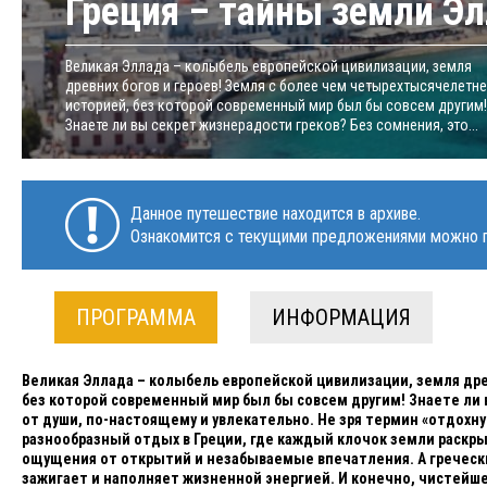
Греция – тайны земли Э
Великая Эллада – колыбель европейской цивилизации, земля
древних богов и героев! Земля с более чем четырехтысячелетн
историей, без которой современный мир был бы совсем другим!
Знаете ли вы секрет жизнерадости греков? Без сомнения, это...
Данное путешествие находится в архиве.
Ознакомится с текущими предложениями можно п
ПРОГРАММА
ИНФОРМАЦИЯ
Великая Эллада – колыбель европейской цивилизации, земля дре
без которой современный мир был бы совсем другим! Знаете ли 
от души, по-настоящему и увлекательно. Не зря термин «отдохн
разнообразный отдых в Греции, где каждый клочок земли раскр
ощущения от открытий и незабываемые впечатления. А гречески
зажигает и наполняет жизненной энергией. И конечно, чистейш