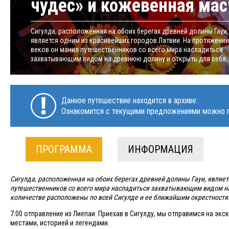
чудес» и кожевенная мас
Сигулда, расположенная на обоих берегах древней долины Гауи,
является одним из красивейших городов Латвии. На протяжении
веков он манил путешественников со всего мира насладиться
захватывающим видом на древнюю долину и открыть для себя..
Данное путешествие находится в архиве.
Ознакомится с текущими предложениями можно п
ПРОГРАММА
ИНФОРМАЦИЯ
Сигулда, расположенная на обоих берегах древней долины Гауи, являе
путешественников со всего мира насладиться захватывающим видом н
количестве расположены по всей Сигулде и ее ближайшим окрестностя
7:00 отправление из Лиепаи. Приехав в Сигулду, мы отправимся на э
местами, историей и легендами.