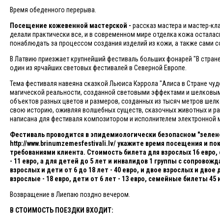
Время обеденного перерыва.
Посещение кожевенной мастерской -
рассказ мастера и мастер-кл
делали практически все, и в современном мире отделка кожа осталас
понаблюдать за процессом создания изделий из кожи, а также сами с
В Латвию приезжает крупнейший фестиваль больших фонарей "В стране 
один из ярчайших световых фестивалей в Северной Европе.
Тема фестиваля навеяна сказкой Льюиса Кэррола "Алиса в Стране чу
магической реальности, созданной световыми эффектами и шелковыми
объектов разных цветов и размеров, созданных из тысяч метров шел
свою историю, оживляя волшебных существ, сказочных животных и ра
написана для фестиваля композитором и исполнителем электронной
Фестиваль проводится в эпидемиологически безопасном "зелено
http://www.brinumzemesfestivali.lv/ укажите время посещения и
требованиями клиента. Стоимость билета для взрослых 16 евро, с
- 11 евро, а для детей до 5 лет и инвалидов 1 группы с сопров
взрослых и дети от 6 до 18 лет - 40 евро, и двое взрослых и двое 
взрослые - 18 евро, дети от 6 лет - 13 евро, семейные билеты 45 и
Возвращение в Лиепаю поздно вечером.
В СТОИМОСТЬ ПОЕЗДКИ ВХОДИТ: