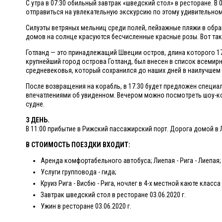
С утра в 07:30 обильный завтрак «шведский стол» в ресторане. В
отправиться на увлекательную экскурсию по этому удивительно
Силуэты ветряных мельниц среди полей, пейзажные пляжи в обр
домов на солнце красуются бесчисленные красные розы. Вот тако
Готланд — это принадлежащий Швеции остров, длина которого 175
крупнейший город острова Готланд, был внесен в список всемир
средневековья, который сохранился до наших дней в наилучшем 
После возвращения на корабль, в 17:30 будет предложен специа
впечатлениями об увиденном. Вечером можно посмотреть шоу-кон
судне.
3 ДЕНЬ.
В 11:00 прибытие в Рижский пассажирский порт. Дорога домой в 
В СТОИМОСТЬ ПОЕЗДКИ ВХОДИТ:
Аренда комфортабельного автобуса; Лиепая - Рига - Лиепая
Услуги групповода - гида;
Круиз Рига - Висбю - Рига, ночлег в 4-х местной каюте класса 
Завтрак шведский стол в ресторане 03.06.2020 г.
Ужин в ресторане 03.06.2020 г.