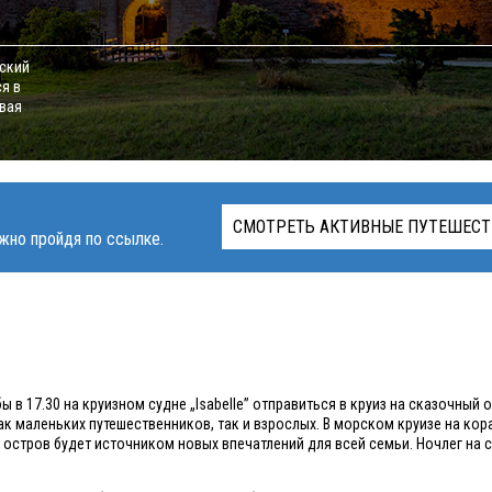
рский
ся в
ивая
СМОТРЕТЬ АКТИВНЫЕ ПУТЕШЕСТ
жно пройдя по ссылке.
ы в 17.30 на круизном судне „Isabelle” отправиться в круиз на сказочный 
ак маленьких путешественников, так и взрослых. В морском круизе на кор
остров будет источником новых впечатлений для всей семьи. Ночлег на с