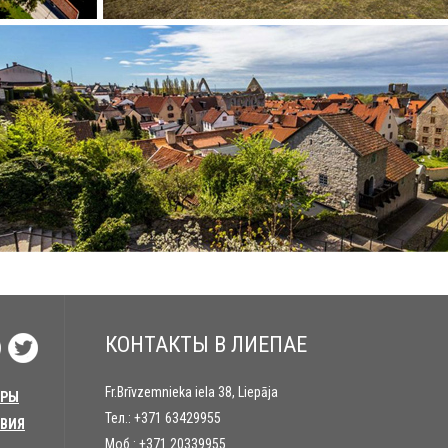
КОНТАКТЫ В ЛИЕПАЕ
Fr.Brīvzemnieka iela 38, Liepāja
УРЫ
Тел.:
+371 63429955
ТВИЯ
Моб.:
+371 20339955