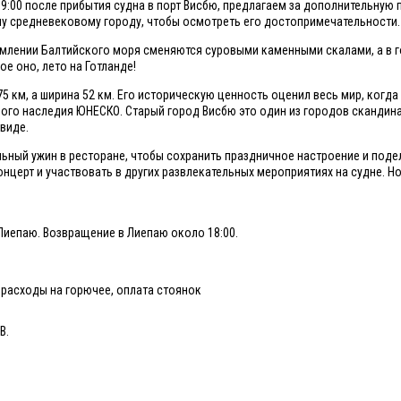
 09:00 после прибытия судна в порт Висбю, предлагаем за дополнительную 
му средневековому городу, чтобы осмотреть его достопримечательности.
амлении Балтийского моря сменяются суровыми каменными скалами, а в г
е оно, лето на Готланде!
 км, а ширина 52 км. Его историческую ценность оценил весь мир, когда
ного наследия ЮНЕСКО. Старый город Висбю это один из городов скандин
виде.
льный ужин в ресторане, чтобы сохранить праздничное настроение и поде
церт и участвовать в других развлекательных мероприятиях на судне. Но
Лиепаю. Возвращение в Лиепаю около 18:00.
; расходы на горючее, оплата стоянок
В.