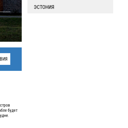
ЭСТОНИЯ
ВИЯ
остров
абле будет
удне.