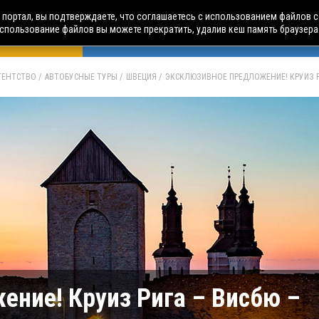
портал, вы подтверждаете, что соглашаетесь с использованием файлов c
использование файлов вы можете прекратить, удалив кеш память браузера
БУСНЫЕ ТУРЫ
АВИА ПУТЕШЕСТВИЯ
ЧАРТЕРЫ
А
АГЕНТСТВО
АВТОБУСНЫЕ ТУРЫ
ШВЕЦИЯ
ЭКСКЛЮЗИВНОЕ ПРЕДЛОЖЕНИЕ! КРУИЗ РИ
ние! Круиз Рига – Висбю –