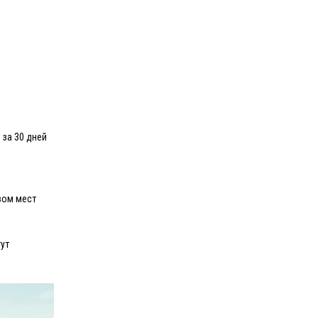
 за 30 дней
вом мест
ут