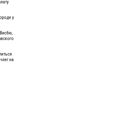
плату
ороде у
 Висбю,
авского
литься
члег на