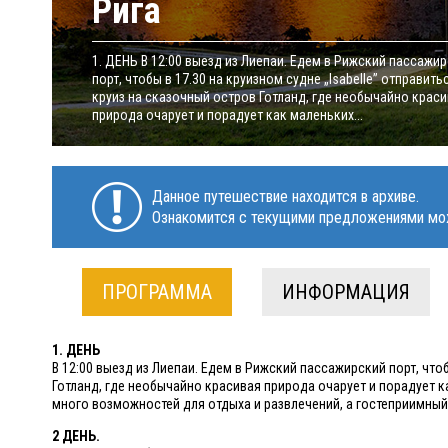
Рига
1. ДЕНЬ В 12:00 выезд из Лиепаи. Едем в Рижский пассажи
порт, чтобы в 17.30 на круизном судне „Isabelle” отправить
круиз на сказочный остров Готланд, где необычайно крас
природа очарует и порадует как маленьких...
Данное путешествие находится в архиве.
Ознакомится с текущими предложениями мо
ПРОГРАММА
ИНФОРМАЦИЯ
1. ДЕНЬ
В 12:00 выезд из Лиепаи. Едем в Рижский пассажирский порт, чтоб
Готланд, где необычайно красивая природа очарует и порадует к
много возможностей для отдыха и развлечений, а гостеприимный 
2 ДЕНЬ.