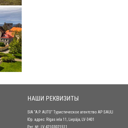
НАШИ РЕКВИЗИТЫ
SIA "A.P. AUTO" Туристическое агентство AP SAULI
Юр. адрес: Rīgas iela 11, Liepāja, LV-3401
Рег. №.: LV 42103021511