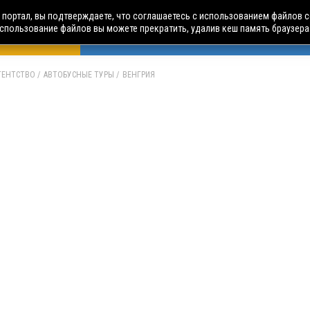
портал, вы подтверждаете, что соглашаетесь с использованием файлов c
использование файлов вы можете прекратить, удалив кеш память браузера
БУСНЫЕ ТУРЫ
АВИА ПУТЕШЕСТВИЯ
ЧАРТЕРЫ
А
АГЕНТСТВО
АВТОБУСНЫЕ ТУРЫ
ВЕНГРИЯ