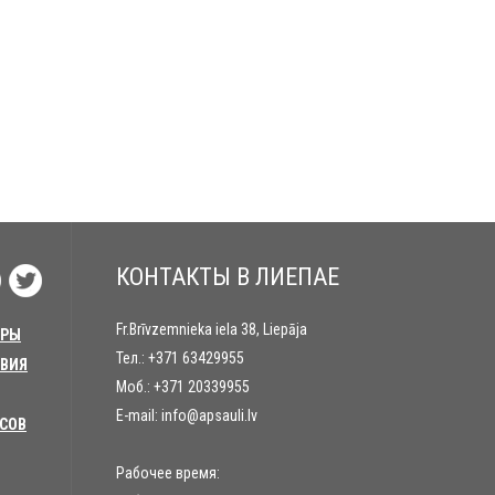
КОНТАКТЫ В ЛИЕПАЕ
Fr.Brīvzemnieka iela 38, Liepāja
УРЫ
Тел.:
+371 63429955
ТВИЯ
Моб.:
+371 20339955
E-mail:
info@apsauli.lv
УСОВ
Рабочее время: