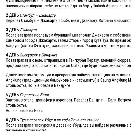
мультимедийными системами. В этих системах можно найти самые сов
пассажиры выбирают себе по меню. Еда на борту Turkish Airlines – эт
2 ДЕНЬ
Стамбул — Джакарта
Перелет Стамбул — Джакарта. Прибытие в Джакарту. Встреча в аэропорт
3 ДЕНЬ
Джакарта
После завтрака исследуем бурлящий мегаполис Джакарта с собственн
символом города Джакарты, затем Старый город Кута Туа. Во время э
Бандунг (около 3ч в пути), заселение в отель. Ужином в местном ресто
4 ДЕНЬ
Экскурсия в Бандунге
Позавтракав в отеле, отправимся в Тангкубан Пераху, тлеющий сюрре
продолжаем до горячих источников Ciater, где будет возможность поп
Далее посетим огромную и прекрасную чайную плантацию на склоне г
Angklung (традиционные бамбуковые инструменты) в Saung Angklung M
стоимость). Ночь в отеле в Бандунге
5
ДЕНЬ
Перелет на Бали
Завтрак в отеле, трансфер в аэропорт. Перелет Бандунг — Бали. Встреч
стоимость).
Ночь в отеле на Бали
6 ДЕНЬ
Тур в поселок Убуд и на кофейные плантации
После завтрака экскурсия в деревню Убуд, где вы найдете различные
(включен в стоимость).