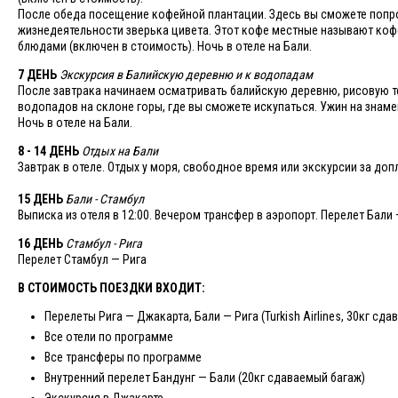
После обеда посещение кофейной плантации. Здесь вы сможете попро
жизнедеятельности зверька цивета. Этот кофе местные называют коф
блюдами (включен в стоимость). Ночь в отеле на Бали.
7 ДЕНЬ
Экскурсия в Балийскую деревню и к водопадам
После завтрака начинаем осматривать балийскую деревню, рисовую те
водопадов на склоне горы, где вы сможете искупаться. Ужин на знам
Ночь в отеле на Бали.
8 - 14 ДЕНЬ
Отдых на Бали
Завтрак в отеле. Отдых у моря, свободное время или экскурсии за доп
15 ДЕНЬ
Бали - Стамбул
Выписка из отеля в 12:00. Вечером трансфер в аэропорт. Перелет Бали
16 ДЕНЬ
Стамбул - Рига
Перелет Стамбул — Рига
В СТОИМОСТЬ ПОЕЗДКИ ВХОДИТ:
Перелеты Рига — Джакарта, Бали — Рига (Turkish Airlines, 30кг сд
Все отели по программе
Все трансферы по программе
Внутренний перелет Бандунг — Бали (20кг сдаваемый багаж)