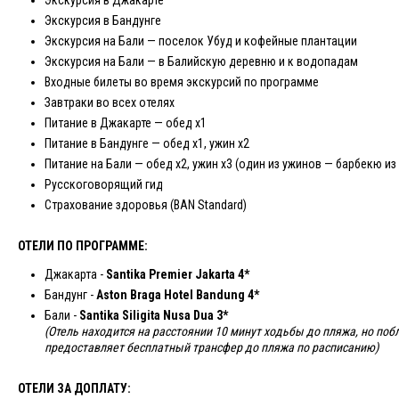
Экскурсия в Джакарте
Экскурсия в Бандунге
Экскурсия на Бали — поселок Убуд и кофейные плантации
Экскурсия на Бали — в Балийскую деревню и к водопадам
Входные билеты во время экскурсий по программе
Завтраки во всех отелях
Питание в Джакарте — обед х1
Питание в Бандунге — обед х1, ужин х2
Питание на Бали — обед х2, ужин х3 (один из ужинов — барбекю и
Русскоговорящий гид
Страхование здоровья (BAN Standard)
ОТЕЛИ ПО ПРОГРАММЕ:
Джакарта -
Santika Premier Jakarta 4*
Бандунг -
Aston Braga Hotel Bandung 4*
Бали -
Santika Siligita Nusa Dua 3*
(Отель находится на расстоянии 10 минут ходьбы до пляжа, но поб
предоставляет бесплатный трансфер до пляжа по расписанию)
ОТЕЛИ ЗА ДОПЛАТУ: