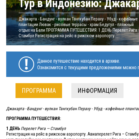
Тур в Индонезию: Джакар
Джакарта - Бандунг - вулкан Тангкубан Пераху - Убуд - кофейные
плантации Лювак - рисовые террасы - храм Бедугул - пляжный
отдых на Бали​ ПРОГРАММА ПУТЕШЕСТВИЯ:​ 1 ДЕНЬ Перелет Рига
Стамбул Регистрация на рейс в рижском аэропорту....
Данное путешествие находится в архиве.
Ознакомится с текущими предложениями можно п
ПРОГРАММА
ИНФОРМАЦИЯ
Джакарта - Бандунг - вулкан Тангкубан Пераху - Убуд - кофейные планта
ПРОГРАММА ПУТЕШЕСТВИЯ:​
1 ДЕНЬ
Перелет Рига — Стамбул
Регистрация на рейс в рижском аэропорту. Авиаперелет Рига – Стамбул