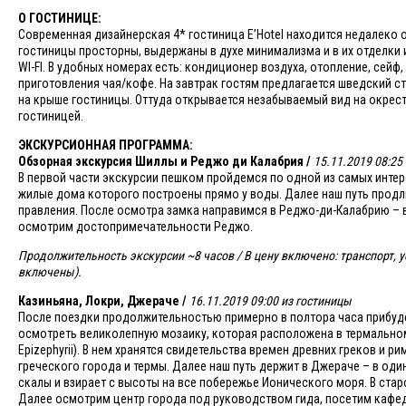
О ГОСТИНИЦЕ:
Современная дизайнерская 4* гостиница E’Hotel находится недалеко 
гостиницы просторны, выдержаны в духе минимализма и в их отделки
WI-FI. В удобных номерах есть: кондиционер воздуха, отопление, сейф
приготовления чая/кофе. На завтрак гостям предлагается шведский ст
на крыше гостиницы. Оттуда открывается незабываемый вид на окрест
гостиницей.
ЭКСКУРСИОННАЯ ПРОГРАММА:
Обзорная экскурсия Шиллы и Реджо ди Калабрия /
15.11.2019 08:25
В первой части экскурсии пешком пройдемся по одной из самых инте
жилые дома которого построены прямо у воды. Далее наш путь продл
правления. После осмотра замка направимся в Реджо-ди-Калабрию – 
осмотрим достопримечательности Реджо.
Продолжительность экскурсии ~8 часов / В цену включено: транспорт, 
включены).
Казиньяна, Локри, Джераче /
16.11.2019 09:00 из гостиницы
После поездки продолжительностью примерно в полтора часа прибуде
осмотреть великолепную мозаику, которая расположена в термальном
Epizephyrii). В нем хранятся свидетельства времен древних греков и р
греческого города и термы. Далее наш путь держит в Джераче – в од
скалы и взирает с высоты на все побережье Ионического моря. В ст
Далее осмотрим центр города под руководством гида, посетим кафе