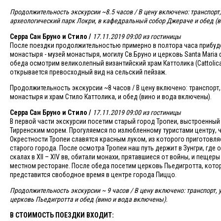
Продолжительность экскурсии ~8.5 часов / В цену включено: транспорт,
археологический парк Локри, в кафедральный собор Джераче и обед (в
Серра Сан Бруно и Стило /
17.11.2019 09:00 из гостиницы
После поездки продолжительностью примерно в полтора часа прибуде
монастыря - музей монастыря, могилу Св.Бруно и церковь Santa Maria 
обеда осмотрим великолепный византийский храм Каттолика (Cattolica
открывается превосходный вид на сельский пейзаж.
Продолжительность экскурсии ~8 часов / В цену включено: транспорт,
монастыря и храм Стило Каттолика, и обед (вино и вода включены).
Серра Сан Бруно и Стило /
17.11.2019 09:00 из гостиницы
В первой части экскурсии посетим старый город Тропеи, выстроенный
Тирренским морем. Прогуляемся по излюбленному туристами центру, 
Окрестности Тропеи славятся красным луком, из которого приготовля
старого города. После осмотра Тропеи наш путь держит в Зунгри, гд
скалах в XII – XIV вв, обитали монахи, прятавшиеся от войны, и пеще
местном ресторане. После обеда посетим церковь Пьедигротта, кото
представится свободное время в центре города Пиццо.
Продолжительность экскурсии ~ 9 часов / В цену включено: транспорт, 
церковь Пьедигротта и обед (вино и вода включены).
В СТОИМОСТЬ ПОЕЗДКИ ВХОДИТ: