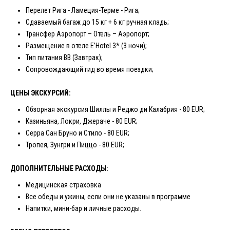
Перелет Рига - Ламеция-Терме - Рига;
Сдаваемый багаж до 15 кг + 6 кг ручная кладь;
Трансфер Аэропорт – Отель – Аэропорт;
Размещение в отеле E’Hotel 3* (3 ночи);
Тип питания BB (Завтрак);
Сопровождающий гид во время поездки;
ЦЕНЫ ЭКСКУРСИЙ:
Обзорная экскурсия Шиллы и Реджо ди Калабрия - 80 EUR;
Казиньяна, Локри, Джераче - 80 EUR;
Серра Сан Бруно и Стило - 80 EUR;
Тропея, Зунгри и Пиццо - 80 EUR;
ДОПОЛНИТЕЛЬНЫЕ РАСХОДЫ:
Медицинская страховка
Все обеды и ужины, если они не указаны в программе
Напитки, мини-бар и личные расходы.