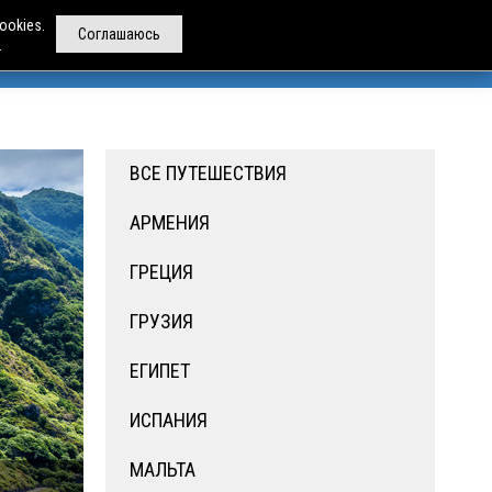
ookies.
Соглашаюсь
.
РЕНДА АВТОБУСОВ
ДРУГИЕ УСЛУГИ
О НАС
ВСЕ ПУТЕШЕСТВИЯ
АРМЕНИЯ
ГРЕЦИЯ
ГРУЗИЯ
ЕГИПЕТ
ИСПАНИЯ
МАЛЬТА