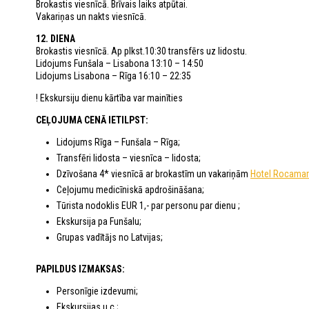
Brokastis viesnīcā. Brīvais laiks atpūtai.
Vakariņas un nakts viesnīcā.
12. DIENA
Brokastis viesnīcā. Ap plkst.10:30 transfērs uz lidostu.
Lidojums Funšala – Lisabona 13:10 – 14:50
Lidojums Lisabona – Rīga 16:10 – 22:35
! Ekskursiju dienu kārtība var mainīties
CEĻOJUMA CENĀ IETILPST:
Lidojums Rīga – Funšala – Rīga;
Transfēri lidosta – viesnīca – lidosta;
Dzīvošana 4* viesnīcā ar brokastīm un vakariņām
Hotel Rocamar
Ceļojumu medicīniskā apdrošināšana;
Tūrista nodoklis EUR 1,- par personu par dienu ;
Ekskursija pa Funšalu;
Grupas vadītājs no Latvijas;
PAPILDUS IZMAKSAS:
Personīgie izdevumi;
Ekskursijas u.c.;