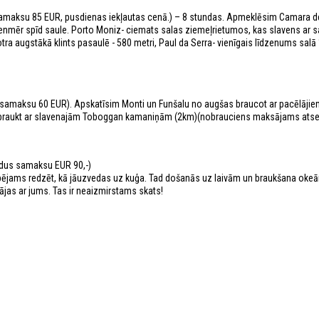
 samaksu 85 EUR, pusdienas iekļautas cenā.) – 8 stundas. Apmeklēsim Camara d
r vienmēr spīd saule. Porto Moniz- ciemats salas ziemeļrietumos, kas slavens ar 
ra augstākā klints pasaulē - 580 metri, Paul da Serra- vienīgais līdzenums sal
 samaksu 60 EUR). Apskatīsim Monti un Funšalu no augšas braucot ar pacēlāji
 nobraukt ar slavenajām Toboggan kamaniņām (2km)(nobrauciens maksājams atse
ildus samaksu EUR 90,-)
iespējams redzēt, kā jāuzvedas uz kuģa. Tad došanās uz laivām un braukšana okeā
nājas ar jums. Tas ir neaizmirstams skats!