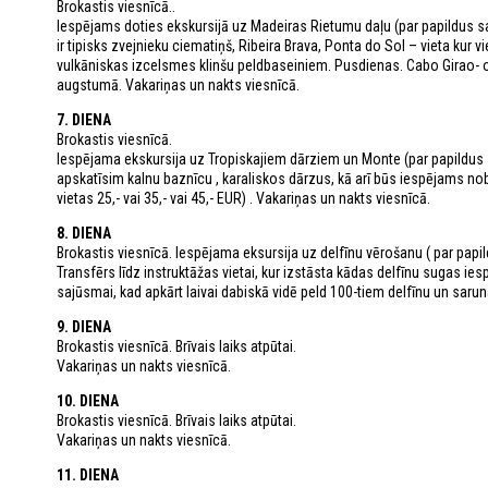
Brokastis viesnīcā..
Iespējams doties ekskursijā uz Madeiras Rietumu daļu (par papildus
ir tipisks zvejnieku ciematiņš, Ribeira Brava, Ponta do Sol – vieta ku
vulkāniskas izcelsmes klinšu peldbaseiniem. Pusdienas. Cabo Girao- ot
augstumā. Vakariņas un nakts viesnīcā.
7. DIENA
Brokastis viesnīcā.
Iespējama ekskursija uz Tropiskajiem dārziem un Monte (par papildus
apskatīsim kalnu baznīcu , karaliskos dārzus, kā arī būs iespējams
vietas 25,- vai 35,- vai 45,- EUR) . Vakariņas un nakts viesnīcā.
8. DIENA
Brokastis viesnīcā. Iespējama eksursija uz delfīnu vērošanu ( par pap
Transfērs līdz instruktāžas vietai, kur izstāsta kādas delfīnu sugas 
sajūsmai, kad apkārt laivai dabiskā vidē peld 100-tiem delfīnu un saru
9. DIENA
Brokastis viesnīcā. Brīvais laiks atpūtai.
Vakariņas un nakts viesnīcā.
10. DIENA
Brokastis viesnīcā. Brīvais laiks atpūtai.
Vakariņas un nakts viesnīcā.
11. DIENA