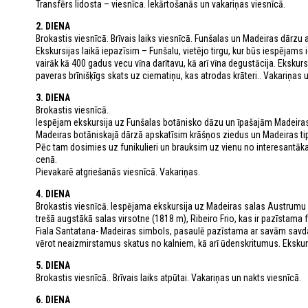
Transfērs lidosta – viesnīca. Iekārtošanās un vakariņas viesnīcā.
2. DIENA
Brokastis viesnīcā. Brīvais laiks viesnīcā. Funšalas un Madeiras dārzu a
Ekskursijas laikā iepazīsim – Funšalu, vietējo tirgu, kur būs iespēja
vairāk kā 400 gadus vecu vīna darītavu, kā arī vīna degustācija. Ekskurs
paveras brīnišķīgs skats uz ciematiņu, kas atrodas krāteri.. Vakariņas 
3. DIENA
Brokastis viesnīcā.
Iespējam ekskursija uz Funšalas botānisko dāzu un īpašajām Madeiras
Madeiras botāniskajā dārzā apskatīsim krāšņos ziedus un Madeiras tip
Pēc tam dosimies uz funikulieri un brauksim uz vienu no interesantā
cenā.
Pievakarē atgriešanās viesnīcā. Vakariņas.
4. DIENA
Brokastis viesnīcā. Iespējama ekskursija uz Madeiras salas Austrumu 
trešā augstākā salas virsotne (1818 m), Ribeiro Frio, kas ir pazīstam
Fiala Santatana- Madeiras simbols, pasaulē pazīstama ar savām savd
vērot neaizmirstamus skatus no kalniem, kā arī ūdenskritumus. Ekskur
5. DIENA
Brokastis viesnīcā.. Brīvais laiks atpūtai. Vakariņas un nakts viesnīcā.
6. DIENA