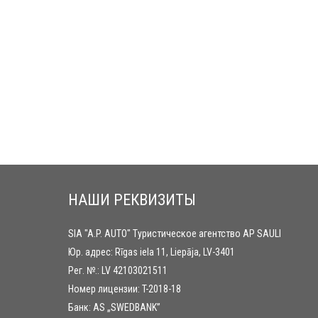
НАШИ РЕКВИЗИТЫ
SIA "A.P. AUTO" Туристическое агентство AP SAULI
Юр. адрес: Rīgas iela 11, Liepāja, LV-3401
Рег. №.: LV 42103021511
Номер лицензии: T-2018-18
Банк: AS „SWEDBANK”