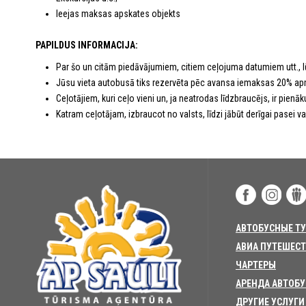
Ieejas maksas apskates objekts
PAPILDUS INFORMACIJA:
Par šo un citām piedāvājumiem, citiem ceļojuma datumiem utt., 
Jūsu vieta autobusā tiks rezervēta pēc avansa iemaksas 20% ap
Ceļotājiem, kuri ceļo vieni un, ja neatrodas līdzbraucējs, ir pie
Katram ceļotājam, izbraucot no valsts, līdzi jābūt derīgai pasei vai 
АВТОБУСНЫЕ Т
АВИА ПУТЕШЕС
ЧАРТЕРЫ
АРЕНДА АВТОБ
ДРУГИЕ УСЛУГИ