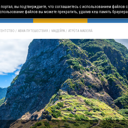
портал, вы подтверждаете, что соглашаетесь с использованием файлов c
использование файлов вы можете прекратить, удалив кеш память браузера
БУСНЫЕ ТУРЫ
АВИА ПУТЕШЕСТВИЯ
ЧАРТЕРЫ
А
АГЕНТСТВО
АВИА ПУТЕШЕСТВИЯ
МАДЕЙРА
ATPŪTA MADEIRĀ