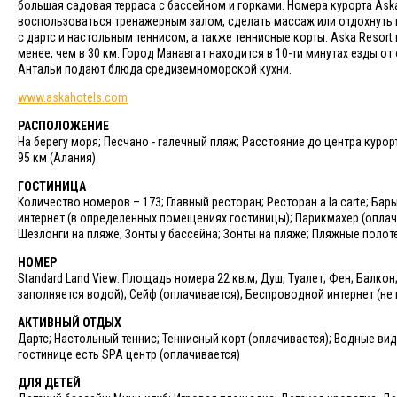
большая садовая терраса с бассейном и горками. Номера курорта Ask
воспользоваться тренажерным залом, сделать массаж или отдохнуть в 
с дартс и настольным теннисом, а также теннисные корты. Aska Resort
менее, чем в 30 км. Город Манавгат находится в 10-ти минутах езды о
Антальи подают блюда средиземноморской кухни.
www.askahotels.com​
РАСПОЛОЖЕНИЕ
На берегу моря; Песчано - галечный пляж; Расстояние до центра курор
95 км (Алания)
ГОСТИНИЦА
Количество номеров – 173; Главный ресторан; Ресторан а la carte; Бар
интернет (в определенных помещениях гостиницы); Парикмахер (оплачи
Шезлонги на пляже; Зонты у бассейна; Зонты на пляже; Пляжные поло
НОМЕР
Standard Land View: Площадь номера 22 кв.м; Душ; Туалет; Фен; Балко
заполняется водой); Сейф (оплачивается); Беспроводной интернет (не
АКТИВНЫЙ ОТДЫХ
Дартс; Настольный теннис; Теннисный корт (оплачивается); Водные виды
гостинице есть SPA центр (оплачивается)
ДЛЯ ДЕТЕЙ