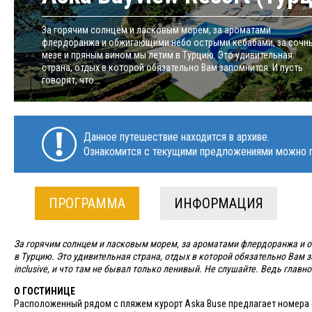
За горячим солнцем и ласковым морем, за ароматами
флердоранжа и обжигающими нёбо острыми кебабами, за сочн
мезе и пряным вином мы летим в Турцию. Это удивительная
страна, отдых в которой обязательно Вам запомнится. И пусть
говорят, что...
Данное путешествие находится в архиве.
Ознакомится с текущими предложениями можно п
ПРОГРАММА
ИНФОРМАЦИЯ
За горячим солнцем и ласковым морем, за ароматами флердоранжа и 
в Турцию. Это удивительная страна, отдых в которой обязательно Вам за
inclusive, и что там не бывал только ленивый. Не слушайте. Ведь главное
О ГОСТИНИЦЕ
Расположенный рядом с пляжем курорт Aska Buse предлагает номера с