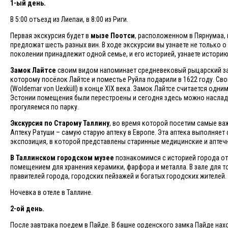
1-ый день.
В 5:00 отъезд из Лиепаи, в 8:00 из Риги.
Первая экскурсия будет в
мызе Поотси
, расположенном в Пярнумаа, 
предложат шесть разных вин. В ходе экскурсии вы узнаете не только 
поколении принадлежит одной семье, и его историей, узнаете истори
Замок Лайтсе
своим видом напоминает средневековый рыцарский замо
которому посёлок Лайтсе и поместье Руйла подарили в 1622 году. Св
(Woldemar von Uexküll) в конце XIX века. Замок Лайтсе считается одн
Эстонии помещения были перестроены и сегодня здесь можно наслад
прогуляемся по парку.
Экскурсия по Старому Таллину
, во время которой посетим самые ва
Аптеку Ратуши – самую старую аптеку в Европе. Эта аптека выполняет
экспозиция, в которой представлены старинные медицинские и аптеч
В Таллинском городском музее
познакомимся с историей города от 
помещением для хранения керамики, фарфора и металла. В зале для т
правителей города, городских пейзажей и богатых городских жителей.
Ночевка в отеле в Таллине.
2-ой день.
После завтрака поедем в Пайде. В башне орденского замка Пайде нах