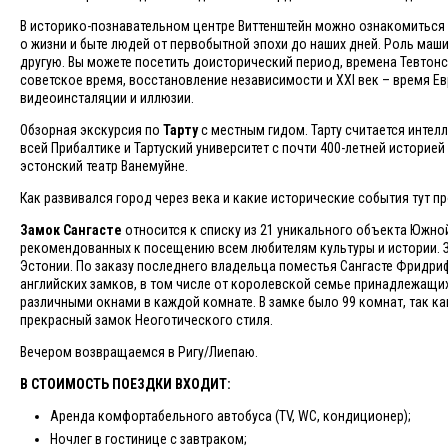
В историко-познавательном центре Виттенштейн можно ознакомиться 
о жизни и быте людей от первобытной эпохи до наших дней. Роль маш
другую. Вы можете посетить доисторический период, времена Тевтонс
советское время, восстановление независимости и XXI век – время Е
видеоинсталяции и иллюзии.
Обзорная экскурсия по
Тарту
с местным гидом. Тарту считается интелл
всей Прибалтике и Тартуский университет с почти 400-летней историей
эстонский театр Ванемуйне.
Как развивался город через века и какие исторические события тут п
Замок Сангасте
относится к списку из 21 уникального объекта Южной
рекомендованных к посещению всем любителям культуры и истории. З
Эстонии. По заказу последнего владельца поместья Сангасте Фридриф
английских замков, в том числе от королевской семье принадлежащи
различными окнами в каждой комнате. В замке было 99 комнат, так ка
прекрасный замок Неоготического стиля.
Вечером возвращаемся в Ригу/Лиепаю.
В СТОИМОСТЬ ПОЕЗДКИ ВХОДИТ:
Аренда комфортабельного автобуса (TV, WC, кондиционер);
Ночлег в гостинице с завтраком;