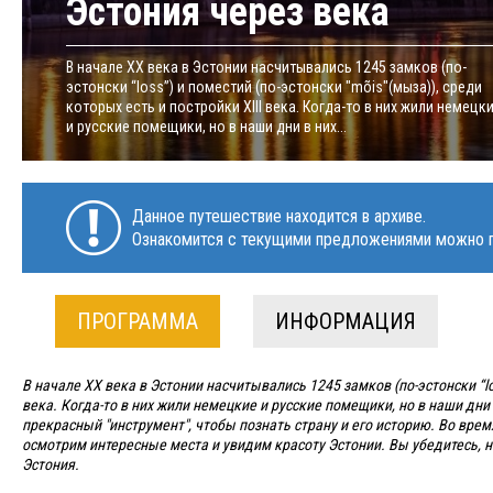
Эстония через века
В начале ХХ века в Эстонии насчитывались 1245 замков (по-
эстонски “loss”) и поместий (по-эстонски "mõis"(мыза)), среди
которых есть и постройки XIII века. Когда-то в них жили немецк
и русские помещики, но в наши дни в них...
Данное путешествие находится в архиве.
Ознакомится с текущими предложениями можно п
ПРОГРАММА
ИНФОРМАЦИЯ
В начале ХХ века в Эстонии насчитывались 1245 замков (по-эстонски “los
века. Когда-то в них жили немецкие и русские помещики, но в наши дни
прекрасный "инструмент", чтобы познать страну и его историю. Во вре
осмотрим интересные места и увидим красоту Эстонии. Вы убедитесь, н
Эстония.