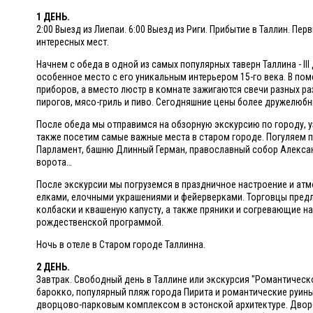
1 ДЕНЬ.
2:00 Выезд из Лиепаи. 6:00 Выезд из Риги. Прибытие в Таллин.
интересных мест.
Начнем с обеда в одной из самых популярных таверн Таллина - II
особенное место с его уникальным интерьером 15-го века. В по
приборов, а вместо люстр в комнате зажигаются свечи разных ра
пирогов, мясо-гриль и пиво. Сегодняшние цены более дружелюбны 
После обеда мы отправимся на обзорную экскурсию по городу, у
также посетим самые важные места в старом городе. Погуляем 
Парламент, башню Длинный Герман, православный собор Алекса
ворота…
После экскурсии мы погруземся в праздничное настроение и ат
елками, елочными украшениями и фейерверками. Торговцы пред
колбаски и квашеную капусту, а также пряники и согревающие на
рождественской программой.
Ночь в отеле в Старом городе Таллинна.
2 ДЕНЬ.
Завтрак. Свободный день в Таллине или экскурсия "Романтическо
барокко, популярный пляж города Пирита и романтические руин
дворцово-парковым комплексом в эстонской архитектуре. Дворец