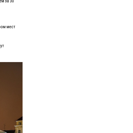
ем за 30
вом мест
ут