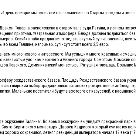
 Первый день поездки мы посвятим ознакомлению со Старым городом и пос
I Дракон. Таверна расположена в старом зале суда Ратуши, в уютном погре
мещения приятная, театральная атмосфера. Блюда должны подаваться без
змеров. Хозяйка паба предлагает отведать вкусный суп из оленины, шесть
во всем Таллине, например, суп - суп стоит всего 2,5 евро.
знаем много нового и интересного. Мы услышим много красивых и смешны
по извилистым улочкам Верхнего и Нижнего города. Осмотрим Домский со
ндра Невского, Доминиканский монастырь, Ратушная площадь, Большие 
мосферу рождественского базара. Площадь Рождественского базара укр
лагают широкий выбор традиционных эстонских рождественских блюд - к
питки. Маленькие посетители будут в восторге от каруселей, с насышеной
е окружение Таллина". Во время экскурсии вы увидите прекрасный парк в
ы Свято-Биргитского монастыря. Дворец Кадриорг который считается ве
 хорошо сохранился, летняя резиденция императора начала 18 века (171