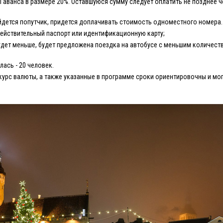
 аванса в размере 20%. Оставшуюся сумму следует оплатить не позднее ч
йдется попутчик, придется доплачивать стоимость одноместного номера.
действительный паспорт или идентификационную карту;
дет меньше, будет предложена поездка на автобусе с меньшим количест
ась - 20 человек.
курс валюты, а также указанные в программе сроки ориентировочны и мог