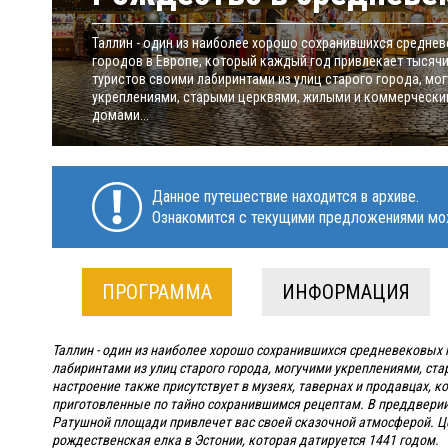
Таллин - один из наиболее хорошо сохранившихся средне
городов в Европе, который каждый год привлекает тысяч
туристов своими лабиринтами из улиц старого города, мо
укреплениями, старыми церквями, жилыми и коммерческ
домами...
Данное путешествие находится в архиве.
Ознакомится с текущими предложениями мо
ПРОГРАММА
ИНФОРМАЦИЯ
Таллин - один из наиболее хорошо сохранившихся средневековых 
лабиринтами из улиц старого города, могучими укреплениями, с
настроение также присутствует в музеях, тавернах и продавцах,
приготовленные по тайно сохранившимся рецептам. В преддверии
Ратушной площади привлечет вас своей сказочной атмосферой. Ц
рождественская елка в Эстонии, которая датируется 1441 годом.​