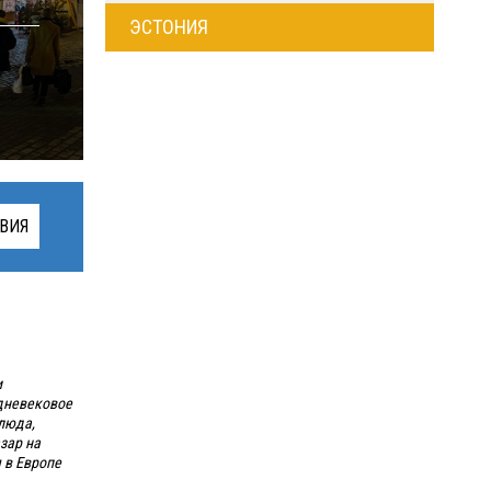
ЭСТОНИЯ
ВИЯ
и
едневековое
люда,
зар на
 в Европе