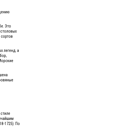
ещению
бе. Это
 столовых
 сортов
х легенд, а
бор,
Морские
ашена
ровяные
 стиле
личайшим
8-1725). По