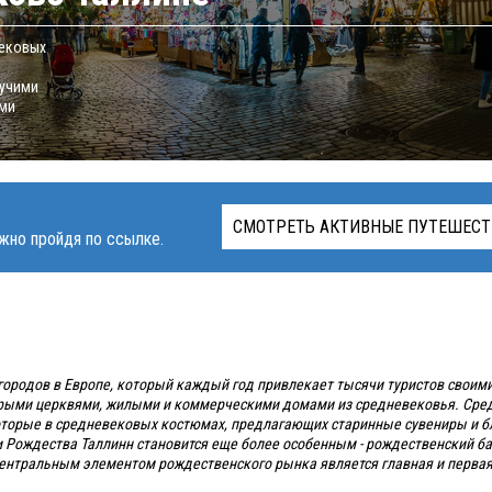
вековых
и
гучими
ими
СМОТРЕТЬ АКТИВНЫЕ ПУТЕШЕСТ
жно пройдя по ссылке.
городов в Европе, который каждый год привлекает тысячи туристов своим
тарыми церквями, жилыми и коммерческими домами из средневековья. Ср
 которые в средневековых костюмах, предлагающих старинные сувениры и б
 Рождества Таллинн становится еще более особенным - рождественский ба
ентральным элементом рождественского рынка является главная и первая