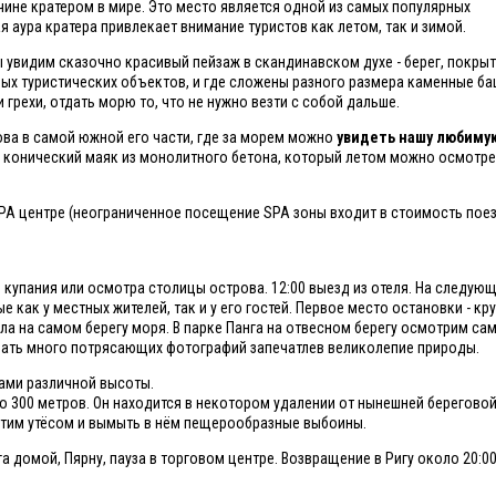
ине кратером в мире. Это место является одной из самых популярных
аура кратера привлекает внимание туристов как летом, так и зимой.
ы увидим сказочно красивый пейзаж в скандинавском духе - берег, покры
ых туристических объектов, и где сложены разного размера каменные ба
и грехи, отдать морю то, что не нужно везти с собой дальше.
ова в самой южной его части, где за морем можно
увидеть нашу любимую
ду конический маяк из монолитного бетона, который летом можно осмотре
SPA центре (неограниченное посещение SPA зоны входит в стоимость поез
о купания или осмотра столицы острова. 12:00 выезд из отеля. На следую
как у местных жителей, так и у его гостей. Первое место остановки - кр
а на самом берегу моря. В парке Панга на отвесном берегу осмотрим са
лать много потрясающих фотографий запечатлев великолепие природы.
ами различной высоты.
о 300 метров. Он находится в некотором удалении от нынешней береговой 
этим утёсом и вымыть в нём пещерообразные выбоины.
га домой, Пярну, пауза в торговом центре. Возвращение в Ригу около 20:0