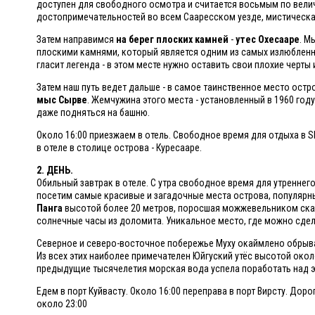
доступен для свободного осмотра и считается восьмым по велич
достопримечательностей во всем Сааресском уезде, мистическая 
Затем направимся
на берег плоских камней
-
утес Охесааре
. М
плоскими камнями, который является одним из самых излюбленн
гласит легенда - в этом месте нужно оставить свои плохие черты 
Затем наш путь ведет дальше - в самое таинственное место остр
мыс Сырве
. Жемчужина этого места - установленный в 1960 го
даже подняться на башню.
Около 16:00 приезжаем в отель. Свободное время для отдыха в 
в отеле в столице острова - Куресааре.
2. ДЕНЬ.
Обильный завтрак в отеле. С утра свободное время для утреннег
посетим самые красивые и загадочные места острова, популярные 
Панга
высотой более 20 метров, поросшая можжевельником скал
солнечные часы из доломита. Уникальное место, где можно сде
Северное и северо-восточное побережье Муху окаймлено обрыв
Из всех этих наиболее примечателен Юйгуский утёс высотой окол
предыдущие тысячелетия морская вода успела поработать над 
Едем в порт Куйвасту. Около 16:00 переправа в порт Вирсту. Доро
около 23:00