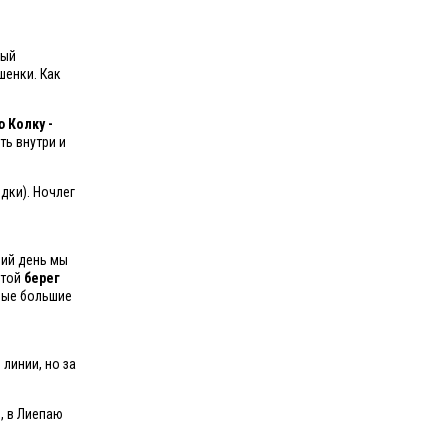
тый
шенки. Как
 Колку -
ть внутри и
дки). Ночлег
щий день мы
утой
берег
мые большие
линии, но за
0, в Лиепаю