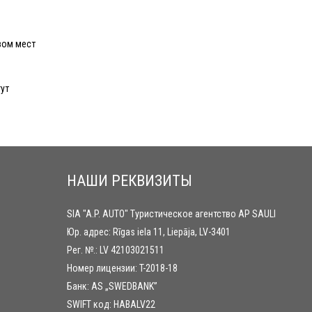
вом мест
ут
НАШИ РЕКВИЗИТЫ
SIA "A.P. AUTO" Туристическое агентство AP SAULI
Юр. адрес: Rīgas iela 11, Liepāja, LV-3401
Рег. №.: LV 42103021511
Номер лицензии: T-2018-18
Банк: AS „SWEDBANK”
SWIFT код: HABALV22