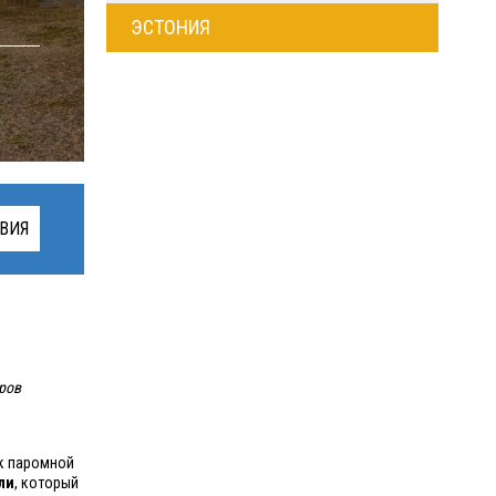
ЭСТОНИЯ
ВИЯ
тров
 к паромной
ли
, который