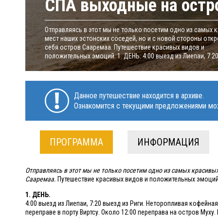
СПА выходные на остр
Отправляясь в этот мы не только посетим одно из самых 
мест наших эстонских соседей, но и с новой стороны отк
себя остров Сааремаа. Путешествие красивых видов и
положительных эмоций. 1. ДЕНЬ. 4:00 выезд из Лиепаи, 7:20.
Данное путешествие находится в архиве.
Ознакомится с текущими предложениями мо
ПРОГРАММА
ИНФОРМАЦИЯ
Отправляясь в этот мы не только посетим одно из самых красивых
Сааремаа.
Путешествие красивых видов и положительных эмоций
1. ДЕНЬ.
4:00 выезд из Лиепаи, 7:20 выезд из Риги. Неторопливая кофейная
переправе в порту Виртсу. Около 12:00 переправа на остров Муху