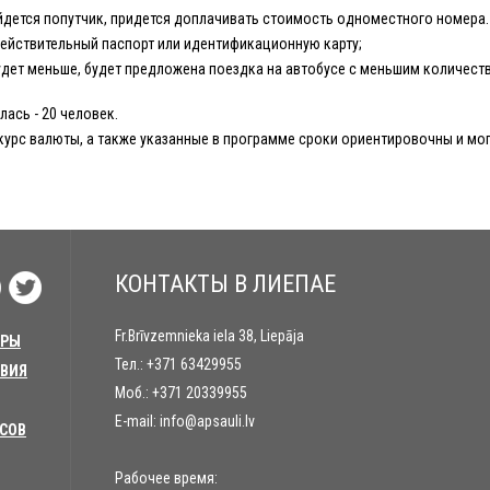
йдется попутчик, придется доплачивать стоимость одноместного номера.
действительный паспорт или идентификационную карту;
дет меньше, будет предложена поездка на автобусе с меньшим количест
ась - 20 человек.
курс валюты, а также указанные в программе сроки ориентировочны и мог
КОНТАКТЫ В ЛИЕПАЕ
Fr.Brīvzemnieka iela 38, Liepāja
УРЫ
Тел.:
+371 63429955
ТВИЯ
Моб.:
+371 20339955
E-mail:
info@apsauli.lv
УСОВ
Рабочее время: