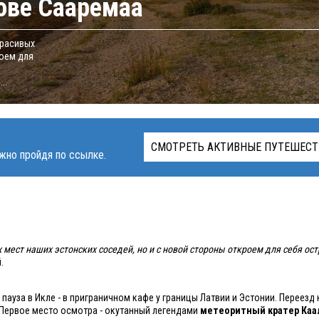
ове Сааремаа
красивых
роем для
..
СМОТРЕТЬ АКТИВНЫЕ ПУТЕШЕСТ
жно пройдя по ссылке.
 мест наших эстонских соседей, но и с новой стороны откроем для себя ос
.
 пауза в Икле - в приграничном кафе у границы Латвии и Эстонии. Переезд
. Первое место осмотра - окутанный легендами
метеоритный кратер Каа