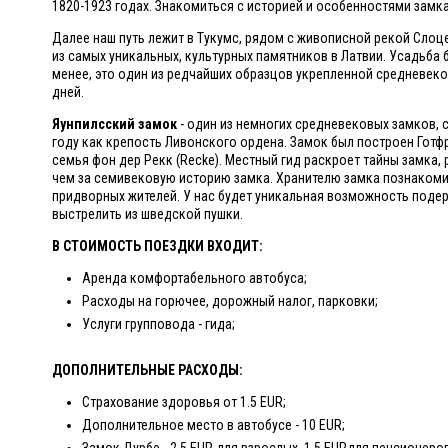
1820-1923 годах. Знакомиться с историей и особенностями замк
Далее наш путь лежит в Тукумс, рядом с живописной рекой Сло
из самых уникальных, культурных памятников в Латвии. Усадьба 
менее, это один из редчайших образцов укрепленной средневеко
дней.
Яунпилсский замок
- один из немногих средневековых замков, 
году как крепость Ливонского ордена. Замок был построен Готф
семья фон дер Рекк (Recke). Местный гид раскроет тайны замка,
чем за семивековую историю замка. Хранителю замка познакоми
придворных жителей. У нас будет уникальная возможность подер
выстрелить из шведской пушки.
В СТОИМОСТЬ ПОЕЗДКИ ВХОДИТ:
Аренда комфортабельного автобуса;
Расходы на горючее, дорожный налог, парковки;
Услуги групповода - гида;
ДОПОЛНИТЕЛЬНЫЕ РАСХОДЫ:
Страхование здоровья от 1.5 EUR;
Дополнительное место в автобусе - 10 EUR;