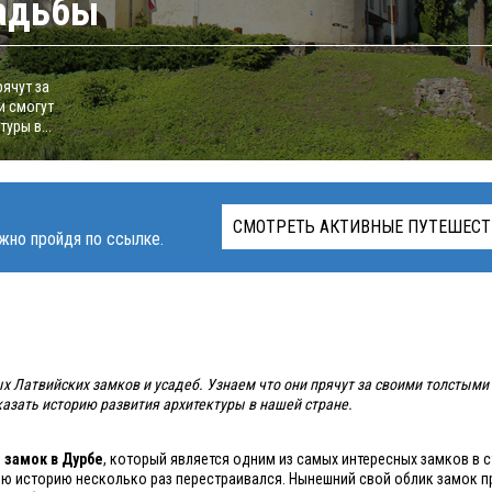
садьбы
рячут за
и смогут
уры в...
СМОТРЕТЬ АКТИВНЫЕ ПУТЕШЕСТ
жно пройдя по ссылке.
 Латвийских замков и усадеб. Узнаем что они прячут за своими толстыми
казать историю развития архитектуры в нашей стране.
я
замок в Дурбе
, который является одним из самых интересных замков в 
вою историю несколько раз перестраивался. Нынешний свой облик замок п