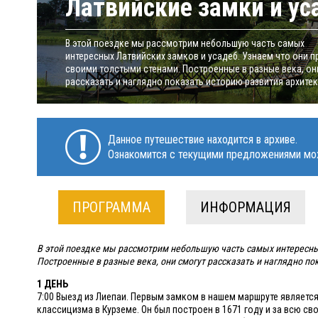
Латвийские замки и у
В этой поездке мы рассмотрим небольшую часть самых
интересных Латвийских замков и усадеб. Узнаем что они п
своими толстыми стенами. Построенные в разные века, он
рассказать и наглядно показать историю развития архитект
Данное путешествие находится в архиве.
Ознакомится с текущими предложениями мо
ПРОГРАММА
ИНФОРМАЦИЯ
В этой поездке мы рассмотрим небольшую часть самых интересных
Построенные в разные века, они смогут рассказать и наглядно по
1 ДЕНЬ
7:00 Выезд из Лиепаи. Первым замком в нашем маршруте являетс
классицизма в Курземе. Он был построен в 1671 году и за всю с