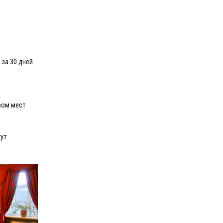
 за 30 дней
вом мест
ут