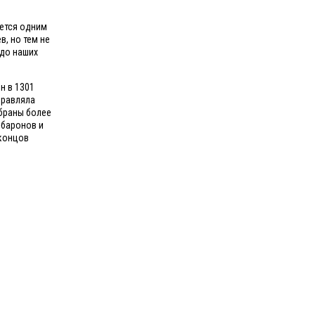
ается одним
в, но тем не
 до наших
н в 1301
правляла
обраны более
 баронов и
 концов