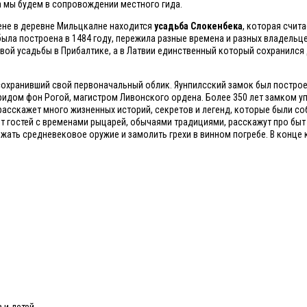
а мы будем в сопровождении местного гида.
цене в деревне Мильцкалне находится
усадьба Слокенбека
, которая счит
была построена в 1484 году, пережила разные времена и разных владельце
вой усадьбы в Прибалтике, а в Латвии единственный который сохранился
сохранивший свой первоначальный облик. Яунпилсский замок был построе
ридом фон Рогой, магистром Ливонского ордена. Более 350 лет замком у
 расскажет много жизненных историй, секретов и легенд, которые были с
т гостей с временами рыцарей, обычаями традициями, расскажут про быт
жать средневековое оружие и замолить грехи в винном погребе. В конце