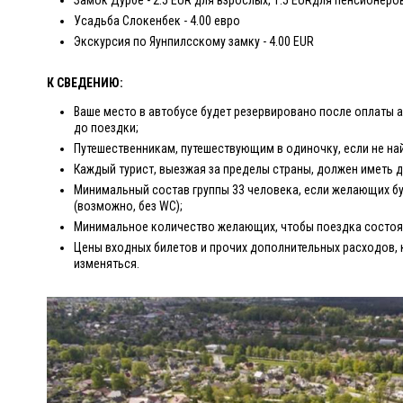
Замок Дурбе - 2.5 EUR для взрослых, 1.5 EURдля пенсионеров
Усадьба Слокенбек - 4.00 евро
Экскурсия по Яунпилсскому замку - 4.00 EUR
К СВЕДЕНИЮ:
Ваше место в автобусе будет резервировано после оплаты а
до поездки;
Путешественникам, путешествующим в одиночку, если не на
Каждый турист, выезжая за пределы страны, должен иметь 
Минимальный состав группы 33 человека, если желающих бу
(возможно, без WC);
Минимальное количество желающих, чтобы поездка состоял
Цены входных билетов и прочих дополнительных расходов, 
изменяться.