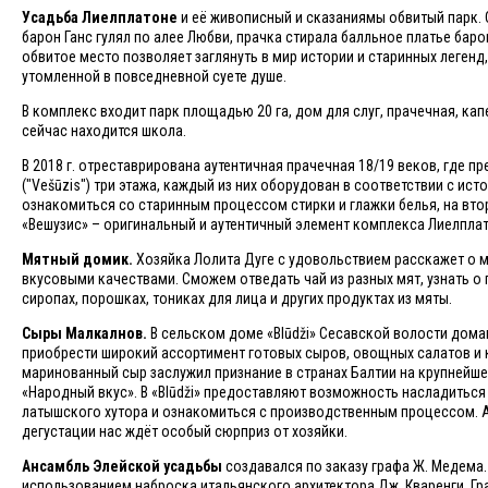
Усадьба Лиелплатонe
и её живописный и сказаниямы обвитый парк. 
барон Ганс гулял по алее Любви, прачка стирала балльное платье баро
обвитое место позволяет заглянуть в мир истории и старинных легенд
утомленной в повседневной суете душе.
В комплекс входит парк площадью 20 га, дом для слуг, прачечная, ка
сейчас находится школа.
В 2018 г. отреставрирована аутентичная прачечная 18/19 веков, где 
("Vešūzis") три этажа, каждый из них оборудован в соответствии с и
ознакомиться со старинным процессом стирки и глажки белья, на вто
«Вешузис» – оригинальный и аутентичный элемент комплекса Лиелпла
Мятный домик.
Хозяйка Лолита Дуге с удовольствием расскажет о м
вкусовыми качествами. Сможем отведать чай из разных мят, узнать о
сиропах, порошках, тониках для лица и других продуктах из мяты.
Сыры Малкалнов.
В сельском доме «Blūdži» Сесавской волости дома
приобрести широкий ассортимент готовых сыров, овощных салатов и 
маринованный сыр заслужил признание в странах Балтии на крупнейше
«Народный вкус». В «Blūdži» предоставляют возможность насладитьс
латышского хутора и ознакомиться с производственным процессом. А
дегустации нас ждёт особый сюрприз от хозяйки.
Ансамбль Элейской усадьбы
создавался по заказу графа Ж. Медема. 
использованием наброска итальянского архитектора Дж. Кваренги. Г