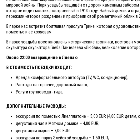
мировой войны. Парк усадьбы защищён от дороги каменным забором с
которое ведёт мостик, построенный в 1910 году. Чайный домик и оград
пережили «второе рождение» и приобрели свой романтичный облик в 2
В парке нас встретит болтливая прислуга Трине, которая с удовольст
поместье и её хозяевам.
В парке усадьбы восстановлены исторические тропинки, построен мос
скульптура скульптора Глеба Пантелеева «Любви», великолепие которо
Около 22:00 возвращение в Лиепаю
.
В СТОИМОСТЬ ПОЕЗДКИ ВХОДИТ:
Аренда комфортабельного автобуса (TV, WC, кондиционер);
Расходы на горючее, дорожный налог;
Услуги групповода - гида;
ДОПОЛНИТЕЛЬНЫЕ РАСХОДЫ:
экскурсия по поместью Лиелплатоне – 5,00 EUR (4,00 EUR детям, 
дегустация чая в Мятном домике – 4,00 EUR;
дегустация сыров – 7,00 EUR;
экскурсия по парку Элейской усадьбы – 1,50 EUR;