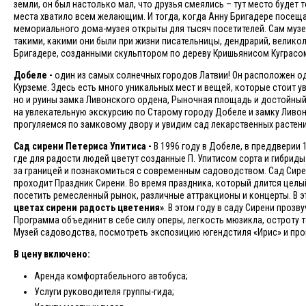
земли, он был настолько мал, что друзья смеялись – тут место будет
места хватило всем желающим. И тогда, когда Анну Бригадере посещал
мемориального дома-музея открыты для тысяч посетителей. Сам музе
такими, какими они были при жизни писательницы, дендрарий, велик
Бригадере, созданными скульптором по дереву Кришьянисом Куграсом,
Добеле -
один из самых солнечных городов Латвии! Он расположен од
Курземе. Здесь есть много уникальных мест и вещей, которые стоит у
но и руины замка Ливонского ордена, Рыночная площадь и достойный
на увлекательную экскурсию по Старому городу Добеле и замку Ливон
прогуляемся по замковому двору и увидим сад лекарственных растени
Сад сирени Петериса Упитиса -
В 1996 году в Добеле, в преддверии
где для радости людей цветут созданные П. Упитисом сорта и гибрид
за границей и познакомиться с современным садоводством. Сад Сирен
проходит Праздник Сирени. Во время праздника, который длится целы
посетить ремесленный рынок, различные аттракционы и концерты. В 
цветах сирени радость цветения»
. В этом году в саду Сирени проз
Программа объединит в себе силу оперы, легкость мюзикла, остроту т
Музей садоводства, посмотреть экспозицию югендстиля «Ирис» и прог
В цену включено:
Аренда комфортабельного автобуса;
Услуги руководителя группы-гида;