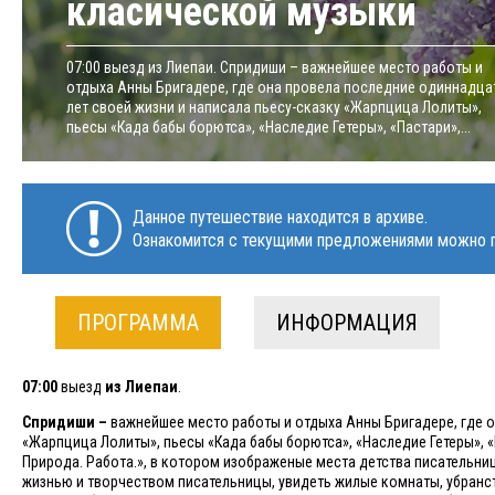
класической музыки
07:00 выезд из Лиепаи. Спридиши – важнейшее место работы и
отдыха Анны Бригадере, где она провела последние одиннадца
лет своей жизни и написала пьесу-сказку «Жарпцица Лолиты»,
пьесы «Када бабы борютса», «Наследие Гетеры», «Пастари»,...
Данное путешествие находится в архиве.
Ознакомится с текущими предложениями можно п
ПРОГРАММА
ИНФОРМАЦИЯ
07:00
выезд
из Лиепаи
.
Спридиши –
важнейшее место работы и отдыха Анны Бригадере, где о
«Жарпцица Лолиты», пьесы «Када бабы борютса», «Наследие Гетеры», «П
Природа. Работа.», в котором изображеные места детства писательн
жизнью и творчеством писательницы, увидеть жилые комнаты, убранст