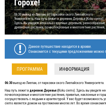
Горохе!
06:30 выезд из Лиепаи, от парковки окого Лиепайского
Университета. Наш путь лежит в деревню Деревья (Koku ciems).
Здесь вы увидите несколько крупных деревьев, разнообразные
древесные растения, почвопокровные и многолетние растения,..
Данное путешествие находится в архиве.
Ознакомится с текущими предложениями можно п
ПРОГРАММА
ИНФОРМАЦИЯ
0
6
:
3
0
выезд из Лиепаи, от парковки окого Лиепайского Университета.
Наш путь лежит в
деревню Деревья (
Koku ciems). Здесь вы увидите н
почвопокровные и многолетние растения, привитые, наклонные и горш
сосуществовать с людьми и архитектурой. У вас будет возможность уз
ciems является домом на протяжении многих лет. Во время ознакомите