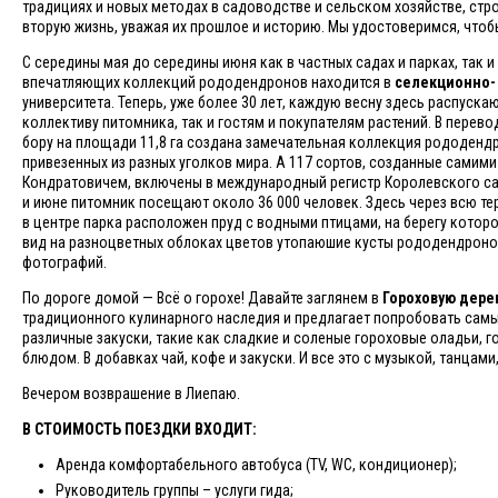
традициях и новых методах в садоводстве и сельском хозяйстве, стро
вторую жизнь, уважая их прошлое и историю. Мы удостоверимся, чтоб
С середины мая до середины июня как в частных садах и парках, так и
впечатляющих коллекций рододендронов находится в
селекционно-
университета. Теперь, уже более 30 лет, каждую весну здесь распуск
коллективу питомника, так и гостям и покупателям растений. В пере
бору на площади 11,8 га создана замечательная коллекция рододендр
привезенных из разных уголков мира. А 117 сортов, созданные сами
Кондратовичем, включены в международный регистр Королевского са
и июне питомник посещают около 36 000 человек. Здесь через всю те
в центре парка расположен пруд с водными птицами, на берегу котор
вид на разноцветных облоках цветов утопаюшие кусты рододендронов
фотографий.
По дороге домой — Всё о горохе! Давайте заглянем в
Гороховую дере
традиционного кулинарного наследия и предлагает попробовать самые
различные закуски, такие как сладкие и соленые гороховые оладьи, г
блюдом. В добавках чай, кофе и закуски. И все это с музыкой, танцам
Вечером возврашение в Лиепаю.
В СТОИМОСТЬ ПОЕЗДКИ ВХОДИТ:
Аренда комфортабельного автобуса (TV, WC, кондиционер);
Руководитель группы – услуги гида;