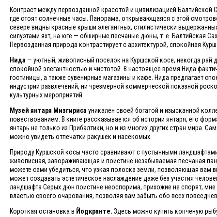
Контраст между первозданной красотой и цивилизацией Балтийской
где стоят солнечные часы. Панорама, открывающаяся с этой смотро
севере видны красные крыши элегантных, стилистически выдержанных
силуэтами яхт, на юге — обширные песчаные дюны, т. е. Балтийская Са
Первозданная природа контрастирует с архитектурой, спокойная Кур
Нида
— уютный, живописный поселок на Куршской косе, некогда рай 
спокойной элегантностью и чистотой. В настоящее время Нида факти
гостиницы, а также сувенирные магазины и кафе. Нида предлагает с
индустрии развлечений, ни чрезмерной коммерческой показной роско
культурных мероприятий.
Музей янтаря Мизгириса
уникален своей богатой и изысканной колл
повествованием. В книге рассказывается об истории янтаря, его формах
янтарь не только из Прибалтики, но и из многих других стран мира. Са
можно увидеть отпечатки ракушек и насекомых.
Природу Куршской косы часто сравнивают с пустынными ландшафтами.
живописная, завораживающая и поистине незабываемая песчаная пано
можете сами убедиться, что узкая полоска земли, позволяющая вам в
может создавать эстетическое наслаждение даже без участия человек
ландшафта Серых дюн поистине неоспорима, прихожие не спорят, мне з
властью своего очарования, позволяя вам забыть обо всех повседневны
Короткая остановка в
Йодкранте.
Здесь можно купить копченую рыбу