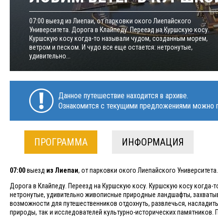
07:00 выезд из Лиепаи, от парковки окого Лиепайского
Университета. Дорога в Клайпеду. Переезд на Куршскую косу.
Куршскую косу когда-то называли чудом, созданным морем,
ветром и песком. И чудо все еще остается: нетронутые,
удивительно...
Данное путешествие находится в архиве.
Ознакомится с текущими предложениями можно п
ПРОГРАММА
ИНФОРМАЦИЯ
07:00
выезд
из Лиепаи
, от парковки окого Лиепайского Университета.
Дорога в Клайпеду. Переезд на Куршскую косу. Куршскую косу когда-т
нетронутые, удивительно живописные природные ландшафты, захваты
возможности для путешественников отдохнуть, развлечься, насладить
природы, так и исследователей культурно-исторических памятников. П