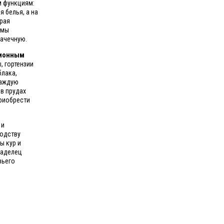
м функциям:
 белья, а на
рая
 мы
рачечную.
зионным
, гортензии
блака,
каждую
в прудах
приобрести
 и
водству
ы кур и
ладелец
зьего