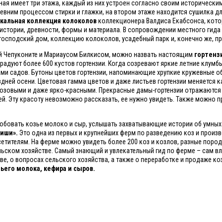
ая имеет три этажа, каждый из них устроен согласно своим исторически
вним процессом стирки и глажки, на втором этаже находится сушилка для
кальная коллекция колоколов
коллекционера Валдиса Екабсонса, кото
истории, древности, формы и материала. В сопровождении местного гида
господский дом, коллекцию колоколов, усадебный парк и, конечно же, п
й Чепуконите и Мариаусом Билкисом, можно назвать настоящим
гортен
радуют более 600 кустов гортензии. Когда созревают яркие летние клумбы
ами садов. Бутоны цветов гортензии, напоминающие хрупкие кружевные о
дней осени. Цветовая гамма цветов и даже листьев гортензии меняется 
 розовыми и даже ярко-красными. Прекрасные дамы-гортензии отражаются 
ей. Эту красоту невозможно рассказать, ее нужно увидеть. Также можно 
пробовать козье молоко и сыр, услышать захватывающие истории об умных
циши».
Это одна из первых и крупнейших ферм по разведению коз и произ
сетителям. На ферме можно увидеть более 200 коз и козлов, разные пород
льском хозяйстве. Самый знающий и увлекательный гид по ферме – сам в
ве, о вопросах сельского хозяйства, а также о переработке и продаже ко
ьего молока, кефира и сыров.