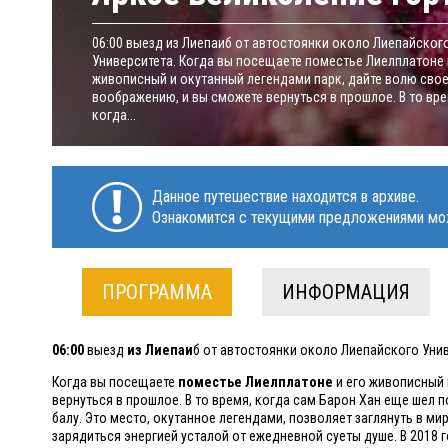
06:00 выезд из Лиепаиб от автостоянки около Лиепайског
Университета. Когда вы посещаете поместье Лиелплатоне 
живописный и окутанный легендами парк, дайте волю сво
воображению, и вы сможете вернуться в прошлое. В то вре
когда...
Данное путешествие находится в архиве.
Ознакомится с текущими предложениями мо
ПРОГРАММА
ИНФОРМАЦИЯ
06:00
выезд
из
Лиепаи
б от автостоянки около Лиепайского Унив
Когда вы посещаете
поместье Лиелплатоне
и его живописный 
вернуться в прошлое. В то время, когда сам Барон Хан еще шел 
балу. Это место, окутанное легендами, позволяет заглянуть в ми
зарядиться энергией усталой от ежедневной суеты душе. В 2018 