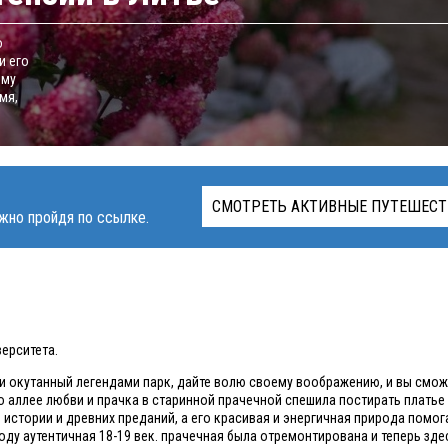
о
и его
ему
мя,
СМОТРЕТЬ АКТИВНЫЕ ПУТЕШЕСТ
жно пройдя по ссылке.
ерситета.
и окутанный легендами парк, дайте волю своему воображению, и вы смож
по аллее любви и прачка в старинной прачечной спешила постирать платье
р истории и древних преданий, а его красивая и энергичная природа помог
году аутентичная 18-19 век. прачечная была отремонтирована и теперь зд