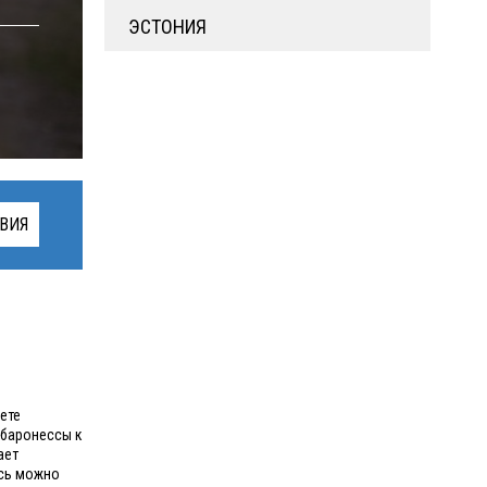
ЭСТОНИЯ
ВИЯ
ете
 баронессы к
ает
есь можно