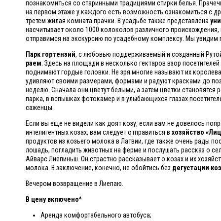
познакомиться со старинными традициями стирки белья. Прачечн
на первом этаже у каждого есть возможность ознакомиться с дре
третем жилая комната прачки. В усадьбе также представлена ​​
уни
насчитывает около 1000 колоколов различного происхождения, 
отправимся на экскурсию по усадебному комплексу. Мы увидим 
Парк гортензий
, с любовью поддерживаемый и созданный Руто
раем
. Здесь на площади в несколько гектаров взор посетителей 
поднимают гордые головки. Не зря многие называют их королев
удивляют своими размерами, формами и радуют красками до поз
неделю. Сначала они цветут белыми, а затем цветки становятся
парка, в вспышках фотокамер и в улыбающихся глазах посетител
саженцы.
Если вы еще не видели как доят козу, если вам не довелось по
интелигентных козах, вам следует отправиться в
хозяйство «Ли
продуктов из козьего молока в Латвии, где также очень рады по
лошадь, погладить животных на ферме и послушать рассказ о се
Айварс Лиепиньш. Он страстно рассказывает о козах и их хозяйст
молока. В заключение, конечно, не обойтись без
дегустации коз
Вечером возвращение в Лиепаю.
В
цену
включено^
Аренда комфортабельного автобуса;