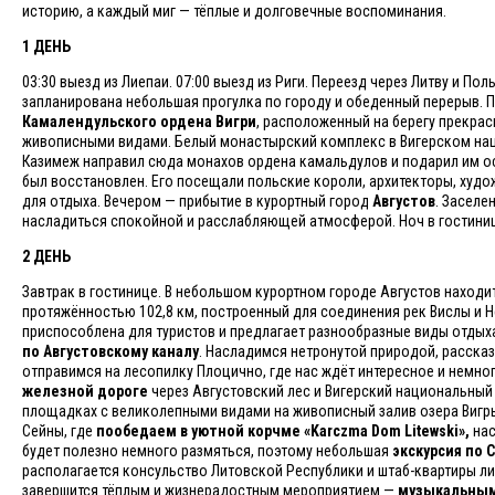
историю, а каждый миг — тёплые и долговечные воспоминания.
1 ДЕНЬ
03:30 выезд из Лиепаи. 07:00 выезд из Риги. Переезд через Литву и П
запланирована небольшая прогулка по городу и обеденный перерыв.
Камалендульского ордена Вигри
, расположенный на берегу прекрас
живописными видами. Белый монастырский комплекс в Вигерском наци
Казимеж направил сюда монахов ордена камальдулов и подарил им ос
был восстановлен. Его посещали польские короли, архитекторы, худож
для отдыха. Вечером — прибытие в курортный город
Августов
. Заселе
насладиться спокойной и расслабляющей атмосферой. Ноч в гостиниц
2 ДЕНЬ
Завтрак в гостинице. В небольшом курортном городе Августов находи
протяжённостью 102,8 км, построенный для соединения рек Вислы и Н
приспособлена для туристов и предлагает разнообразные виды отдых
по Августовскому каналу
. Насладимся нетронутой природой, расска
отправимся на лесопилку Плоцично, где нас ждёт интересное и немн
железной дороге
через Августовский лес и Вигерский национальный 
площадках с великолепными видами на живописный залив озера Вигры
Сейны, где
пообедаем в уютной корчме «Karczma Dom Litewski»,
нас
будет полезно немного размяться, поэтому небольшая
экскурсия по 
располагается консульство Литовской Республики и штаб-квартиры ли
завершится тёплым и жизнерадостным мероприятием —
музыкальным