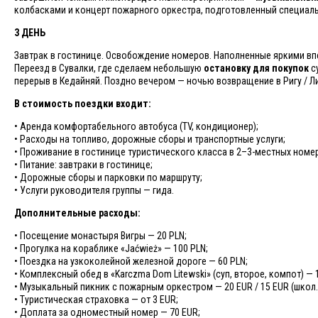
колбасками и концерт пожарного оркестра, подготовленный специальн
3 ДЕНЬ
Завтрак в гостинице. Освобождение номеров. Наполненные яркими в
Переезд в Сувалки, где сделаем небольшую
остановку для покупок
су
перерыв в Кедайняй. Поздно вечером — ночью возвращение в Ригу / Л
В стоимость поездки входит:
• Аренда комфортабельного автобуса (TV, кондиционер);
• Расходы на топливо, дорожные сборы и транспортные услуги;
• Проживание в гостинице туристического класса в 2–3-местных номер
• Питание: завтраки в гостинице;
• Дорожные сборы и парковки по маршруту;
• Услуги руководителя группы — гида.
Дополнительные расходы:
• Посещение монастыря Вигры — 20 PLN;
• Прогулка на кораблике «Jaćwież» — 100 PLN;
• Поездка на узкоколейной железной дороге — 60 PLN;
• Комплексный обед в «Karczma Dom Litewski» (суп, второе, компот) — 
• Музыкальный пикник с пожарным оркестром — 20 EUR / 15 EUR (школ.
• Туристическая страховка — от 3 EUR;
• Доплата за одноместный номер — 70 EUR;