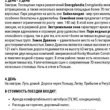
2.ДЕНЬ - 3.ДЕНЬ
Завтрак. Посещение парка развлечений
Energylandia
.Energylandia яв
аттракционов, а также несколько аквапарков площадью более 70 гект
взрослых. Парк разделен на шесть зон:
Байколандия
- мир грез мален
особенно безопасны и дружелюбны.
Семейная зона
предлагает аттра
зоне имеют ограничения по росту - мин. 140 см). В этой зоне доступн
эмоции, но в разумной дозе.
Экстремальная зона
гарантирует яркие 
максимум адреналина и огромную дозу удовольствия.
Парк водных 
спокойного отдыха, так и для тех, кто хочет более активных водных 
возрастных групп.
Замок Дракона
— удивительное место на 5 гектарах
достопримечательностью Замка Дракона являются самые высокие в м
121 км/ч. Канатная дорога поднимается на высоту 63 метра, длина ее 
синергии двух мощных компаний: американской Rocky Mountain Constr
в тематике водной страны чудес. В этом районе также есть несколько
интерактивных игр, 9 впечатляющих сцен с современным 7D-кинотеатр
несколько столовых. Ночь в отеле в Польше.
4.ДЕНЬ
На завтрак. Путь домой. Дорога через Польшу, Литву. Прибытие в Риг
В СТОИМОСТЬ ПОЕЗДКИ ВХОДИТ:
Аренда комфортабельного автобуса (TV, WC, кондиционер);
Расходы на горючее, дорожный налог;