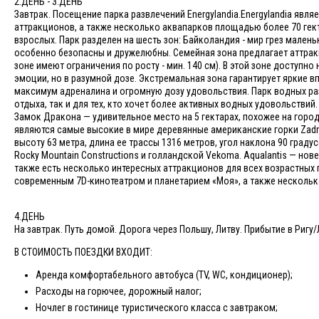
2.ДЕНЬ - 3.ДЕНЬ
Завтрак. Посещение парка развлечений Energylandia.Energylandia яв
аттракционов, а также несколько аквапарков площадью более 70 гект
взрослых. Парк разделен на шесть зон: Байколандия - мир грез мален
особенно безопасны и дружелюбны. Семейная зона предлагает аттракц
зоне имеют ограничения по росту - мин. 140 см). В этой зоне доступн
эмоции, но в разумной дозе. Экстремальная зона гарантирует яркие 
максимум адреналина и огромную дозу удовольствия. Парк водных ра
отдыха, так и для тех, кто хочет более активных водных удовольствий
Замок Дракона — удивительное место на 5 гектарах, похожее на горо
являются самые высокие в мире деревянные американские горки Zadra
высоту 63 метра, длина ее трассы 1316 метров, угол наклона 90 град
Rocky Mountain Constructions и голландской Vekoma. Aqualantis — нов
также есть несколько интересных аттракционов для всех возрастных г
современным 7D-кинотеатром и планетарием «Моя», а также несколько
4.ДЕНЬ
На завтрак. Путь домой. Дорога через Польшу, Литву. Прибытие в Риг
В СТОИМОСТЬ ПОЕЗДКИ ВХОДИТ:
Аренда комфортабельного автобуса (TV, WC, кондиционер);
Расходы на горючее, дорожный налог;
Ночлег в гостинице туристического класса с завтраком;