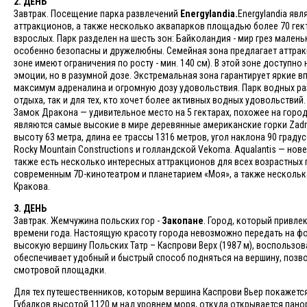
2. ДЕНЬ
Завтрак. Посещение парка развлечений
Energylandia.
Energylandia яв
аттракционов, а также несколько аквапарков площадью более 70 гект
взрослых. Парк разделен на шесть зон: Байколандия - мир грез мален
особенно безопасны и дружелюбны. Семейная зона предлагает аттракц
зоне имеют ограничения по росту - мин. 140 см). В этой зоне доступн
эмоции, но в разумной дозе. Экстремальная зона гарантирует яркие 
максимум адреналина и огромную дозу удовольствия. Парк водных ра
отдыха, так и для тех, кто хочет более активных водных удовольствий
Замок Дракона — удивительное место на 5 гектарах, похожее на горо
являются самые высокие в мире деревянные американские горки Zadra
высоту 63 метра, длина ее трассы 1316 метров, угол наклона 90 град
Rocky Mountain Constructions и голландской Vekoma. Aqualantis — нов
также есть несколько интересных аттракционов для всех возрастных г
современным 7D-кинотеатром и планетарием «Моя», а также несколько
Кракова.
3. ДЕНЬ
Завтрак. Жемчужина польских гор -
Закопане
. Город, который привле
времени года. Настоящую красоту города невозможно передать на ф
высокую вершину Польских Татр – Каспрови Верх (1987 м), воспользо
обеспечивает удобный и быстрый способ подняться на вершину, позв
смотровой площадки.
Для тех путешественников, которым вершина Каспрови Вьер покажетс
Губалков высотой 1120 м над уровнем моря, откуда открывается пано