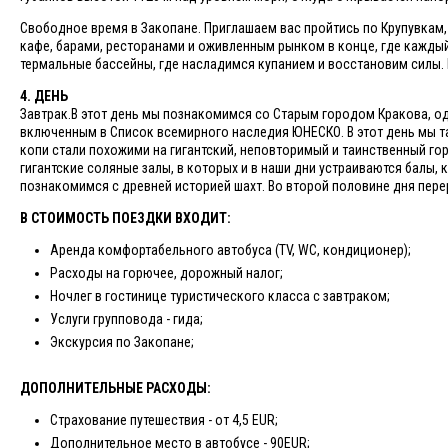
Свободное время в Закопане. Приглашаем вас пройтись по Крупувкам,
кафе, барами, ресторанами и оживленным рынком в конце, где каждый
термальные бассейны, где насладимся купанием и восстановим силы. 
4. ДЕНЬ
Завтрак.В этот день мы познакомимся со Старым городом Кракова, о
включенным в Список всемирного наследия ЮНЕСКО. В этот день мы та
копи стали похожими на гигантский, неповторимый и таинственный го
гигантские соляные залы, в которых и в наши дни устраиваются балы, 
познакомимся с древней историей шахт. Во второй половине дня перер
В СТОИМОСТЬ ПОЕЗДКИ ВХОДИТ:
Аренда комфортабельного автобуса (TV, WC, кондиционер);
Расходы на горючее, дорожный налог;
Ночлег в гостинице туристического класса с завтраком;
Услуги групповода - гида;
Экскурсия по Закопане;
ДОПОЛНИТЕЛЬНЫЕ РАСХОДЫ:
Страхование путешествия - от 4,5 EUR;
Дополнительное место в автобусе - 90EUR;