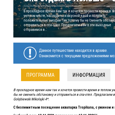
В прохладное время​ нам так и хочется провести время в т
уютном месте, насладиться вкусной едой и получить
положительные эмоции. Так почему бы не сменить обстан
отправиться в спа-отел. Предлагаем вам в эти выходные
отправимся в...
Данное путешествие находится в архиве.
Ознакомится с текущими предложениями мо
ПРОГРАММА
ИНФОРМАЦИЯ
В прохладное время​ нам так и хочется провести время в теплом 
бы не сменить обстановку и отправиться в спа-отел. Предлагаем 
Gołębiewski Mikołajki 4*.
C безлимитным посещение аквапарка Tropikana, с ужином и