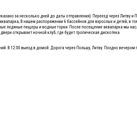
указано за несколько дней до даты отправления). Переезд через Литву и 
квапарка, В нашем распоряжении 6 бассейнов для взрослых и детей, в то
жные ледяные пещеры и водные горки. После посещение аквапарка мы на
 двери открывает ночной клуб, где будет тропическая дискотека.
ий. В 12:00 выезд в домой. Дорога через Польшу, Литву. Поздно вечером 