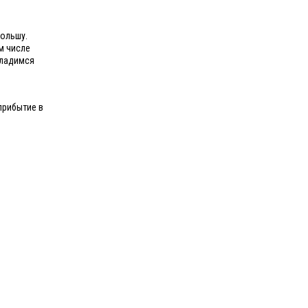
Польшу.
м числе
сладимся
прибытие в