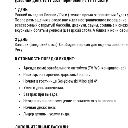
(рабочий день 19.11.2021 перенесен на 13.11.2021)!
1 ДЕНЬ
Ранний выезд из Лиепаи / Риги (точное время отправления будет 
После размещения в отеле вас ждет неограниченное посещение а
всесезонный открытый бассейн, джакузи, сауны, соляные и сне
вкусным и богатым ужином (шведский стол), А ближе к ночи свои
2 ДЕНЬ
Завтрак (шведский стол). Свободное время для водных развлечен
Ригу.
В СТОИМОСТЬ ПОЕЗДКИ ВХОДИТ:
Аренда комфортабельного автобуса (TV, WC, кондиционер);
Расходы на горючее, дорожный налог;
Ночлег в гостинице Gołębiewski Mikołajki 4*;
Ужин в день заселения;
Завтрак при выезде;
Неограниченное посещение тропического аквапарка;
Ночная дискотека;
Лидер группы - услуги гида;
ДОПОЛНИТЕЛЬНЫЕ РАСХОДЫ: