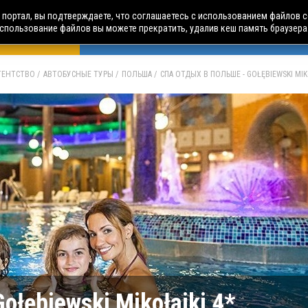
портал, вы подтверждаете, что соглашаетесь с использованием файлов c
использование файлов вы можете прекратить, удалив кеш память браузера
БУСНЫЕ ТУРЫ
АВИА ПУТЕШЕСТВИЯ
ЧАРТЕРЫ
А
АГЕНТСТВО
АВТОБУСНЫЕ ТУРЫ
ПОЛЬША
СПА ОТДЫХ В ПОЛЬШЕ - GOŁĘBIEWSKI MIK
ołębiewski Mikołajki 4*