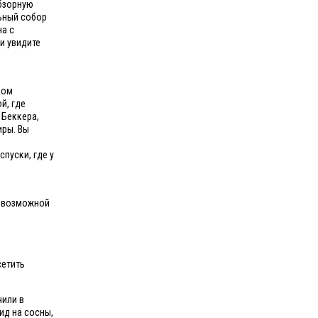
обзорную
льный собор
на с
и увидите
ком
й, где
 Беккера,
иры. Вы
пуски, где у
севозможной
сетить
чили в
ид на сосны,