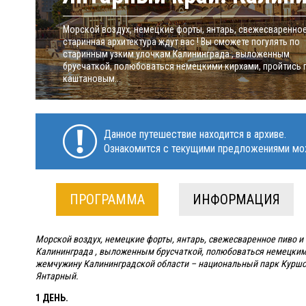
Морской воздух, немецкие форты, янтарь, свежесваренное
старинная архитектура ждут вас ! Вы сможете погулять по
старинным узким улочкам Калининграда , выложенным
брусчаткой, полюбоваться немецкими кирхами, пройтись 
каштановым...
Данное путешествие находится в архиве.
Ознакомится с текущими предложениями мо
ПРОГРАММА
ИНФОРМАЦИЯ
Морской воздух, немецкие форты, янтарь, свежесваренное пиво и 
Калининграда , выложенным брусчаткой, полюбоваться немецкими
жемчужину Калининградской области – национальный парк Куршск
Янтарный.
1 ДЕНЬ.