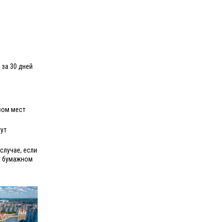
 за 30 дней
вом мест
ут
случае, если
 в бумажном