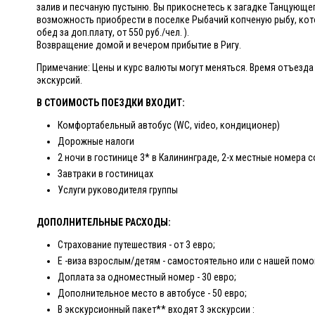
залив и песчаную пустыню. Вы прикоснетесь к загадке Танцующег
возможность приобрести в поселке Рыбачий копченую рыбу, кото
обед за доп.плату, от 550 руб./чел. ).
Возвращение домой и вечером прибытие в Ригу.
Примечание: Цены и курс валюты могут меняться. Время отъезд
экскурсий.
В СТОИМОСТЬ ПОЕЗДКИ ВХОДИТ:
Комфортабельный автобус (WC, video, кон­ди­ционер)
Дорожные налоги
2 ночи в гостинице 3* в Калининграде, 2-х местные номера 
Завтраки в гостиницах
Услуги руководителя группы
ДОПОЛНИТЕЛЬНЫЕ РАСХОДЫ:
Страхование путешествия - от 3 евро;
E -виза взрослым/детям - самостоятельно или с нашей помощь
Доплата за одноместный номер - 30 евро;
Дополнительное место в автобусе - 50 евро;
В экскурсионный пакет** входят 3 экскурсии :