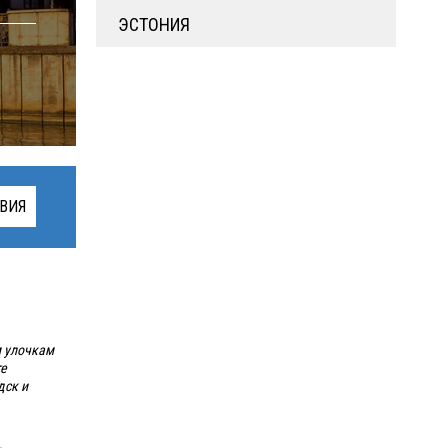
ЭСТОНИЯ
ВИЯ
м улочкам
те
дск и