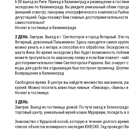
6.00 выезд из Риги. Приезд в Калининград и размещение в гостини
экскурсию по Калининграду. Вы увидите уникальный облик город
(внешний осмотр), панораму этнографического комплекса Рыбная
дегустацией. Гиды покажут Вам главные достопримечательности 
самостоятельно!
Ночлег в гостинице в Калининграде.
2 ДЕНЬ.
Завтрак. Выезд в г. Светлогорск и город Янтарный. Эти
Янтарный, довоенный Пальмникен. Здесь находится самое крупн
можно узнать и о янтаре, и способах его обработки. Экскурсия 
шахта Анна. Во время экскурсии у Вас будет возможность поближ
можете прогуляться по широкому пляжу и если Вам повезет - най
достопримечательностями Светлогорска-Раушена. Вас очарует ста
воды для удобства отдыхающих был построен променад. Шоппинг
Возвращение в Калининград.
Свободное время. В центре вы найдете множество магазинов, ра
кухней. Можно посетить известные пивные: «Пивовар», «Хмель» в 
Ночлег в гостинице.
3 ДЕНЬ.
Завтрак. Выезд из гостиницы домой. По пути заезд в Зеленоград
торговый центр, уникальный музей кошек Мурариум, посидеть в 
Знакомство с Куршской косой, которую в течение долгого време
список объектов всемирного наследия ЮНЕСКО. Гид проведет Ва