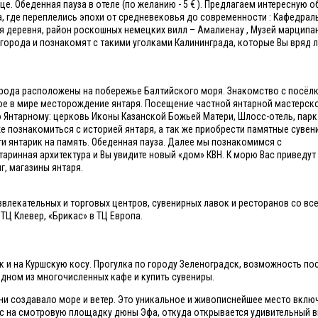
це. Обеденная пауза в отеле (по желанию - 5 € ). Предлагаем интересную 
а, где переплелись эпохи от средневековья до современности : Кафедра
 деревня, район роскошных немецких вилл – Амалиенау , Музей марципа
города и познакомят с такими уголками Калининграда, которые Вы вряд л
 города расположены на побережье Балтийского моря. Знакомство с посёл
ое в мире месторождение янтаря. Посещение частной янтарной мастерско
по Янтарному: церковь Иконы Казанской Божьей Матери, Шлосс-отель, парк
е познакомиться с историей янтаря, а так же приобрести памятные сувен
ти янтарик на память. Обеденная пауза. Далее мы познакомимся с
ринная архитектура и Вы увидите новый «дом» КВН. К морю Вас приведут с
, магазины янтаря.
звлекательных и торговых центров, сувенирных лавок и ресторанов со в
ТЦ Клевер, «Брикас» в ТЦ Европа.
ск и на Куршскую косу. Прогулка по городу Зеленоградск, возможность по
одном из многочисленных кафе и купить сувениры.
ни создавало море и ветер. Это уникальное и живописнейшее место вклю
с на смотровую площадку дюны Эфа, откуда открывается удивительный в