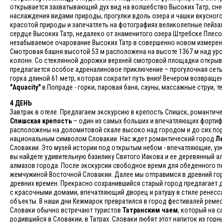
открывается захватывающий дух вид на волшебство Высоких Татр, сн
наслаждения видами природы, прогулки вдоль озера и чашки вкусног
красотой природы и запечатлеть на фотографиях великолепные пейза
сердце Высоких Татр, недалеко от знаменитого озера Штребске Плес
незабываемое очарование Высоких Татр в совершенно новом измерен
Смотровая башня высотой 53 м расположена на высоте 1367 м над ур
колонн. Со стеклянной дорожки верхней смотровой площадки открыв
предлагается особое адреналиновое приключение – прогулочная сеть 
горка длиной 61 метр, которая сократит путь вниз! Вечером возвраще
"Aquacity"
в Попраде - горки, паровая баня, сауны, массажные струи, 
4 ДЕНЬ
Завтрак в отеле. Предлагаем экскурсию в крепость Спишск, романтич
Спишская крепость
– один из самых больших и впечатляющих фортиф
расположены на доломитовой скале высоко над городом и до сих пор
национальным символом Словакии. Нас ждет романтический город
Л
Словакии. Это музей истории под открытым небом - впечатляющие, уз
вы найдете удивительную базилику Святого Иакова и ее деревянный ал
алмазов города. После экскурсии свободное время для обеденного пе
жемчужиной Восточной Словакии. Далее мы отправимся в древний г
древних времен. Прекрасно сохранившийся старый город предлагает 
с красочными домами, впечатляющий дворец и ратушу в стиле ренессан
объекты. В наши дни Кежмарок превратился в город фестивалей реме
Словаки обычно встречают туристов
Татранским чаем
, который на с
родившийся в Словакии, в Татрах. Словаки любят этот напиток из горн