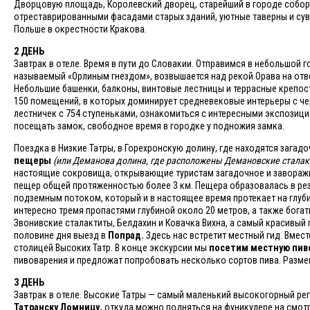
Дворцовую площадь, Королевский дворец, старейший в городе собор 
отреставрированными фасадами старых зданий, уютные таверны и суве
Польше в окрестности Кракова.
2 ДЕНЬ
Завтрак в отеле. Время в пути до Словакии. Отправимся в небольшой г
называемый «Орлиным гнездом», возвышается над рекой Орава на отве
Небольшие башенки, балконы, винтовые лестницы и террасные крепост
150 помещений, в которых доминирует средневековые интерьеры с чер
лестничек с 754 ступеньками, ознакомиться с интересными экспозиция
посещать замок, свободное время в городке у подножия замка.
Поездка в Низкие Татры, в Горехронскую долину, где находятся зага
пещеры
(или Деманова долина, где расположены Демановские сталак
настоящие сокровища, открывающие туристам загадочное и завораж
пещер общей протяженностью более 3 км. Пещера образовалась в рез
подземным потоком, который и в настоящее время протекает на глуби
интересно тремя пропастями глубиной около 20 метров, а также бога
Звонивские сталактиты, Белдахин и Ковачка Вихна, а самый красивый
половине дня выезд в
Попрад.
Здесь нас встретит местный гид. Вмес
столицей Высоких Татр. В конце экскурсии мы
посетим местную пиво
пивоварения и предложат попробовать несколько сортов пива. Размещ
3 ДЕНЬ
Завтрак в отеле. Высокие Татры — самый маленький высокогорный реги
Татранску Ломницу,
откуда можно подняться на фуникулере на смотр