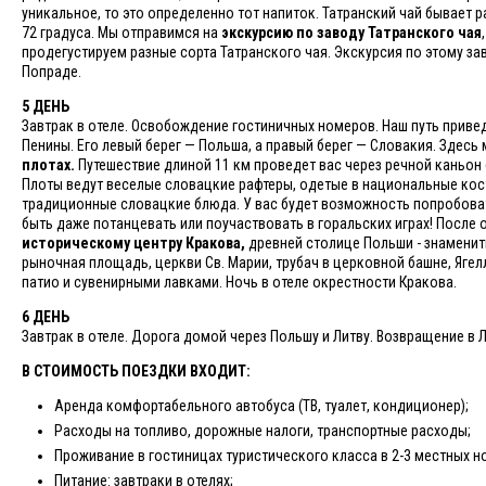
уникальное, то это определенно тот напиток. Татранский чай бывает р
72 градуса. Мы отправимся на
экскурсию по заводу Татранского чая
продегустируем разные сорта Татранского чая. Экскурсия по этому за
Попраде.
5 ДЕНЬ
Завтрак в отеле. Освобождение гостиничных номеров. Наш путь приве
Пенины. Его левый берег — Польша, а правый берег — Словакия. Здесь
плотах.
Путешествие длиной 11 км проведет вас через речной каньо
Плоты ведут веселые словацкие рафтеры, одетые в национальные кос
традиционные словацкие блюда. У вас будет возможность попробоват
быть даже потанцевать или поучаствовать в горальских играх! После 
историческому центру Кракова,
древней столице Польши - знамени
рыночная площадь, церкви Св. Марии, трубач в церковной башне, Яге
патио и сувенирными лавками. Ночь в отеле окрестности Кракова.
6 ДЕНЬ
Завтрак в отеле. Дорога домой через Польшу и Литву. Возвращение в 
В СТОИМОСТЬ ПОЕЗДКИ ВХОДИТ:
Аренда комфортабельного автобуса (ТВ, туалет, кондиционер);
Расходы на топливо, дорожные налоги, транспортные расходы;
Проживание в гостиницах туристического класса в 2-3 местных но
Питание: завтраки в отелях;