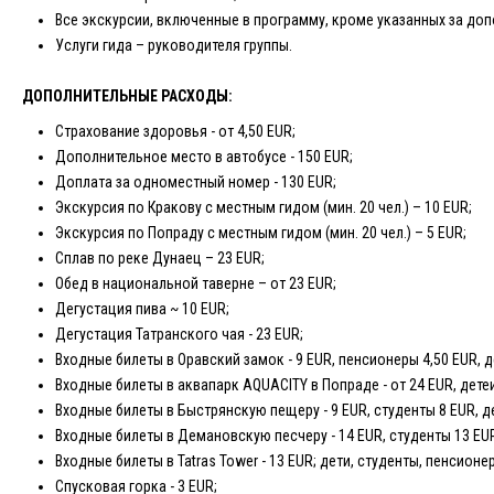
Все экскурсии, включенные в программу, кроме указанных за доп
Услуги гида – руководителя группы.
ДОПОЛНИТЕЛЬНЫЕ РАСХОДЫ:
Страхование здоровья - от 4,50 EUR;
Дополнительное место в автобусе - 150 EUR;
Доплата за одноместный номер - 130 EUR;
Экскурсия по Кракову с местным гидом (мин. 20 чел.) – 10 EUR;
Экскурсия по Попраду с местным гидом (мин. 20 чел.) – 5 EUR;
Сплав по реке Дунаец – 23 EUR;
Обед в национальной таверне – от 23 EUR;
Дегустация пива ~ 10 EUR;
Дегустация Татранского чая - 23 EUR;
Входные билеты в Оравский замок - 9 EUR, пенсионеры 4,50 EUR, д
Входные билеты в аквапарк AQUACITY в Попраде - от 24 EUR, дете
Входные билеты в Быстрянскую пещеру - 9 EUR, студенты 8 EUR, д
Входные билеты в Демановскую песчеру - 14 EUR, студенты 13 EUR
Входные билеты в Tatras Tower - 13 EUR; дети, студенты, пенсионе
Спусковая горка - 3 EUR;