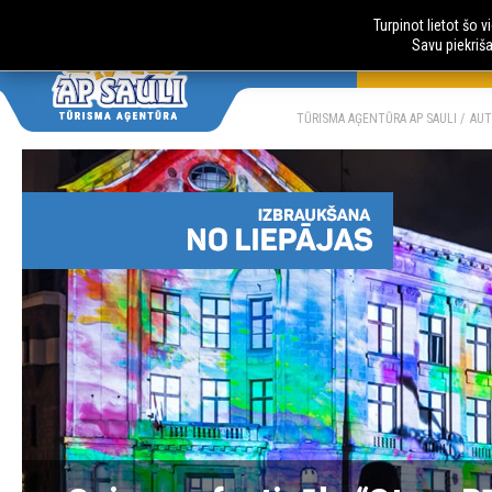
Turpinot lietot šo 
Savu piekriš
AUTOBUSU CE
LV
RU
TŪRISMA AĢENTŪRA AP SAULI
AUT