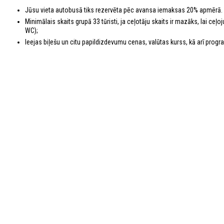
Jūsu vieta autobusā tiks rezervēta pēc avansa iemaksas 20% apmērā.
Minimālais skaits grupā 33 tūristi, ja ceļotāju skaits ir mazāks, lai c
WC);
Ieejas biļešu un citu papildizdevumu cenas, valūtas kurss, kā arī program