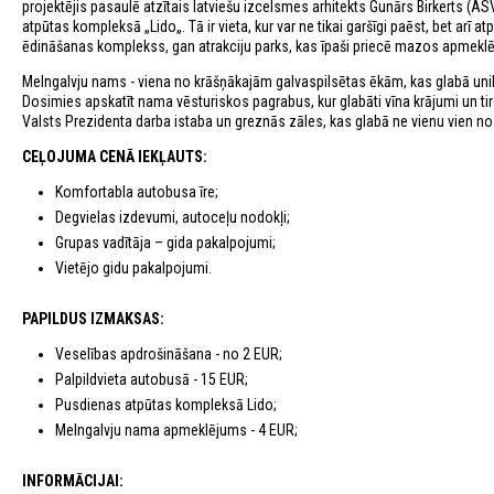
projektējis pasaulē atzītais latviešu izcelsmes arhitekts Gunārs Birkerts (
atpūtas kompleksā „Lido„. Tā ir vieta, kur var ne tikai garšīgi paēst, bet arī a
ēdināšanas komplekss, gan atrakciju parks, kas īpaši priecē mazos apmeklē
Melngalvju nams - viena no krāšņākajām galvaspilsētas ēkām, kas glabā unikā
Dosimies apskatīt nama vēsturiskos pagrabus, kur glabāti vīna krājumi un tir
Valsts Prezidenta darba istaba un greznās zāles, kas glabā ne vienu vien n
CEĻOJUMA CENĀ IEKĻAUTS:
Komfortabla autobusa īre;
Degvielas izdevumi, autoceļu nodokļi;
Grupas vadītāja – gida pakalpojumi;
Vietējo gidu pakalpojumi.
PAPILDUS IZMAKSAS:
Veselības apdrošināšana - no 2 EUR;
Palpildvieta autobusā - 15 EUR;
Pusdienas atpūtas kompleksā Lido;
Melngalvju nama apmeklējums - 4 EUR;
INFORMĀCIJAI: