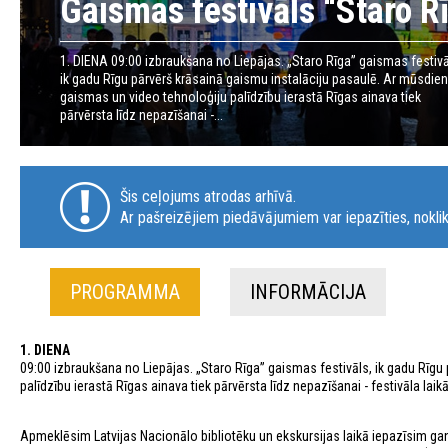
Gaismas festivāls “Staro R
1. DIENA 09:00 izbraukšana no Liepājas. „Staro Rīga” gaismas festivā
ik gadu Rīgu pārvērš krāsainā gaismu instalāciju pasaulē. Ar mūsdie
gaismas un video tehnoloģiju palīdzību ierastā Rīgas ainava tiek
pārvērsta līdz nepazīšanai -...
Šis ceļojums atrodas arhīvā.
Ar pašreizējiem piedāvājumiem var iepazīties, noklik
PROGRAMMA
INFORMĀCIJA
1. DIENA
09:00 izbraukšana no Liepājas. „Staro Rīga” gaismas festivāls, ik gadu Rīg
palīdzību ierastā Rīgas ainava tiek pārvērsta līdz nepazīšanai - festivāla laik
Apmeklēsim Latvijas Nacionālo bibliotēku un ekskursijas laikā iepazīsim ga