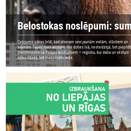
Belostokas noslēpumi: sumbr
Ceļojums sākas brīdī, kad atveram sevi jaunām vietām, stāstiem un
sajūtām. Tāpēc mēs aicinām Jūs doties īsā, nesteidzīgā, bet piepildī
piedzīvojumā uz Polijas austrumiem — reģionu, kur daba un vēsture
dzīvo līdzās, bet mazpilsētu ielās...