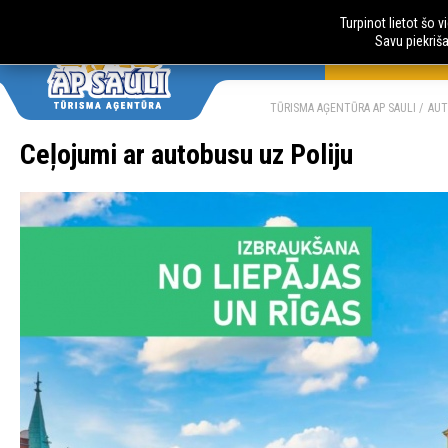
Turpinot lietot šo 
Savu piekriš
AUTOBUSU CE
LV
RU
TŪRISMA AĢENTŪRA AP SAULI
AUT
Ceļojumi ar autobusu uz Poliju