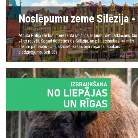
Noslēpumu zeme Silēzija -
Atpūta Polijā var būt interesanta un pilna ar jaunu vietu atklāšanu, ku
vērts redzēt. Šogad dodieties uz Silēziju, un pārliecinieties, ka mēs
sakām patiesību - Jūs atzīsiet, ka tas bija vasaras labākais
piedzīvojums. Šeit Jūs...