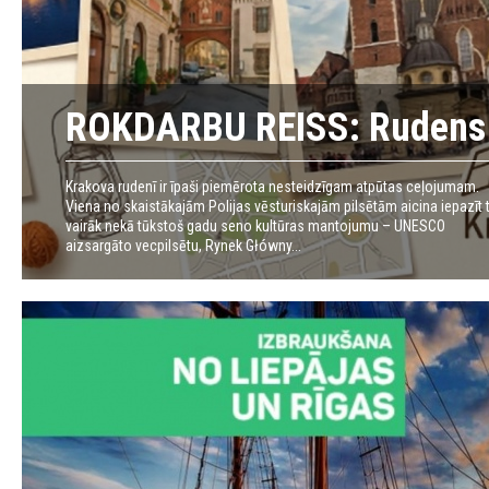
ROKDARBU REISS: Rudens v
Krakova rudenī ir īpaši piemērota nesteidzīgam atpūtas ceļojumam.
Viena no skaistākajām Polijas vēsturiskajām pilsētām aicina iepazīt 
vairāk nekā tūkstoš gadu seno kultūras mantojumu – UNESCO
aizsargāto vecpilsētu, Rynek Główny...