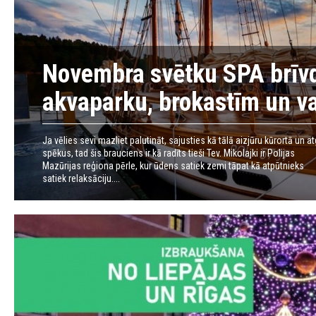
Novembra svētku SPA brīvd
akvaparku, brokastīm un v
Ja vēlies sevi mazliet palutināt, sajusties kā tālā aizjūru kūrortā un a
spēkus, tad šis brauciens ir kā radīts tieši Tev. Mikolajki ir Polijas
Mazūrijas reģiona pērle, kur ūdens satiek zemi tāpat kā atpūtnieks
satiek relaksāciju....