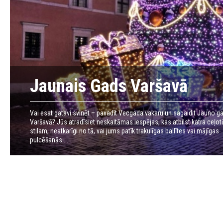
Jaunais Gads Varšavā
Vai esat gatavi svinēt – pavadīt Vecgada vakaru un sagaidit Jauno g
Varšavā? Jūs atradīsiet neskaitāmas iespējas, kas atbilst katra ceļot
stilam, neatkarīgi no tā, vai jums patīk trakulīgas ballītes vai mājīgas
pulcēšanās....