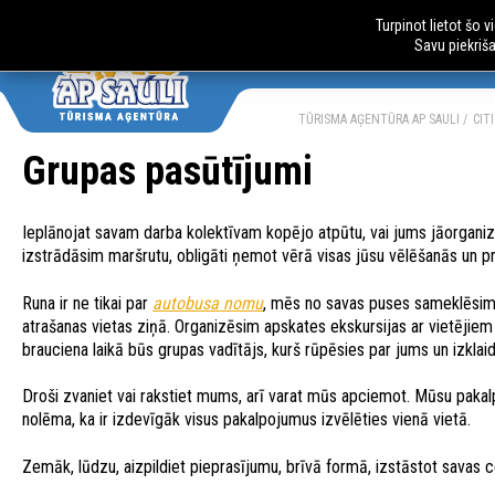
Turpinot lietot šo 
Savu piekriš
AUTOBUSU CE
LV
RU
TŪRISMA AĢENTŪRA AP SAULI
CIT
Grupas pasūtījumi
Ieplānojat savam darba kolektīvam kopējo atpūtu, vai jums jāorgani
izstrādāsim maršrutu, obligāti ņemot vērā visas jūsu vēlēšanās un p
Runa ir ne tikai par
autobusa nomu
, mēs no savas puses sameklēsim 
atrašanas vietas ziņā. Organizēsim apskates ekskursijas ar vietējiem 
brauciena laikā būs grupas vadītājs, kurš rūpēsies par jums un izkl
Droši zvaniet vai rakstiet mums, arī varat mūs apciemot. Mūsu pakal
nolēma, ka ir izdevīgāk visus pakalpojumus izvēlēties vienā vietā.
Zemāk, lūdzu, aizpildiet pieprasījumu, brīvā formā, izstāstot savas 