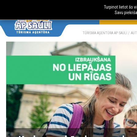
Turpinot lietot šo 
Savu piekriš
AUTOBUSU CE
LV
RU
TŪRISMA AĢENTŪRA AP SAULI
AUT