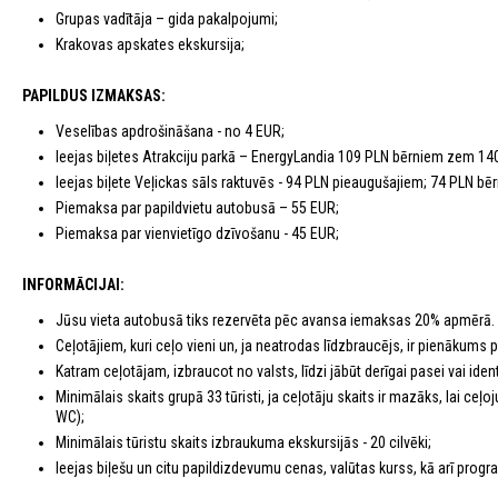
Grupas vadītāja – gida pakalpojumi;
Krakovas apskates ekskursija;
PAPILDUS IZMAKSAS:
Veselības apdrošināšana - no 4 EUR;
Ieejas biļetes Atrakciju parkā – EnergyLandia 109 PLN bērniem zem 14
Ieejas biļete Veļickas sāls raktuvēs - 94 PLN pieaugušajiem; 74 PLN bē
Piemaksa par papildvietu autobusā – 55 EUR;
Piemaksa par vienvietīgo dzīvošanu - 45 EUR;
INFORMĀCIJAI:
Jūsu vieta autobusā tiks rezervēta pēc avansa iemaksas 20% apmērā.
Ceļotājiem, kuri ceļo vieni un, ja neatrodas līdzbraucējs, ir pienākums
Katram ceļotājam, izbraucot no valsts, līdzi jābūt derīgai pasei vai identi
Minimālais skaits grupā 33 tūristi, ja ceļotāju skaits ir mazāks, lai c
WC);
Minimālais tūristu skaits izbraukuma ekskursijās - 20 cilvēki;
Ieejas biļešu un citu papildizdevumu cenas, valūtas kurss, kā arī program