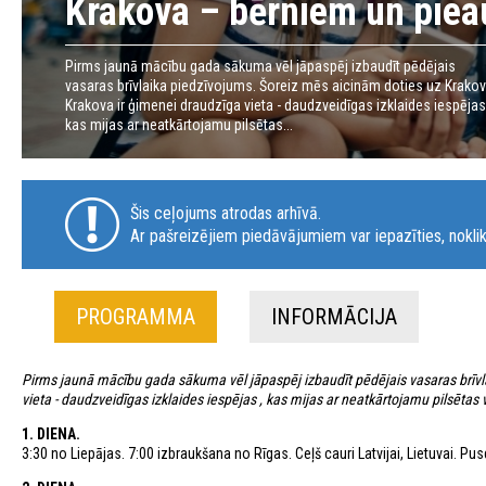
Krakova – bērniem un piea
Pirms jaunā mācību gada sākuma vēl jāpaspēj izbaudīt pēdējais
vasaras brīvlaika piedzīvojums. Šoreiz mēs aicinām doties uz Krakov
Krakova ir ģimenei draudzīga vieta - daudzveidīgas izklaides iespējas
kas mijas ar neatkārtojamu pilsētas...
Šis ceļojums atrodas arhīvā.
Ar pašreizējiem piedāvājumiem var iepazīties, noklik
PROGRAMMA
INFORMĀCIJA
Pirms jaunā mācību gada sākuma vēl jāpaspēj izbaudīt pēdējais vasaras brīvl
vieta - daudzveidīgas izklaides iespējas , kas mijas ar neatkārtojamu pilsētas 
1. DIENA.
3:30 no Liepājas. 7:00 izbraukšana no Rīgas. Ceļš cauri Latvijai, Lietuvai. 