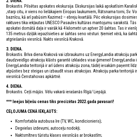
2. DIENA.
Brokastis. Pilsētas apskates ekskursija. Ekskursijas laikā apskatīsim Karali
,starp citu, ir viens no lielākajiem Eiropas laukumiem, Rātsnama torni, Sv.
baznīcu, kā arī pabūsim Kazimež – ebreju kvartālā. Pēc ekskursijas dosimi
raktuves tika iekļautas UNESCO Pasaules kultūras mantojumu sarakstā. Tās i
apskatei domātā daļa ir vairāk kā 4 kilometri un aptver 20 šahtas. Tas ir vi
135 metrus dziļāk iepazīsieties ar šahtas seno vēsturi. Ņemiet vērā, ka šaht
atgriešanās viesnīcā. Nakts viesnīcā Krakovā.
3. DIENA.
Brokastis. Brīva diena Krakovā vai izbraukums uz EnergyLandia atrakciju parku, k
daudzveidīgo atrakciju klāsts garantē izklaides visai ģimenei! EnergyLandia i
EnergyLandia teritorijā ir arī ūdens atrakciju zona, tādēļ iesakām paņemt līdz
atpūsties bez steigas un izbaudīt visas atrakcijas. Atrakciju parka teritorijā 
viesnīcā Čenstahovas apkārtnē.
4. DIENA.
Brokastis. Ceļš mājās. Vēlu vakarā ierašanās Rīgā/ Liepājā.
*** Ieejas biļešu cenas tiks precizētas 2022.gada pavasarī!
CEĻOJUMA CENĀ IEKĻAUTS:
Komfortabla autobusa īre (TV, WC, kondicionieris);
Degvielas izdevumi, autoceļu nodokļi;
Naktsmītnes tūristu klases viesnīcās ar brokastīm;