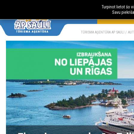
Turpinot lietot šo 
Savu piekriš
AUTOBUSU CE
LV
RU
TŪRISMA AĢENTŪRA AP SAULI
AUT