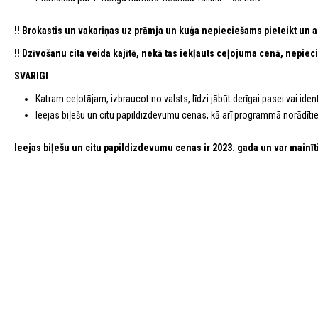
!! Brokastis un vakariņas uz prāmja un kuģa nepieciešams pieteikt un 
!! Dzīvošanu cita veida kajītē, nekā tas iekļauts ceļojuma cenā, nepiec
SVARIGI
Katram ceļotājam, izbraucot no valsts, līdzi jābūt derīgai pasei vai identi
Ieejas biļešu un citu papildizdevumu cenas, kā arī programmā norādītie la
Ieejas biļešu un citu papildizdevumu cenas ir 2023. gada un var mainīt