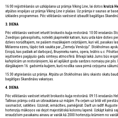
16:00 reģistrēšanās un uzkāpšana uz prāmja Viking Line, lai dotos
kruīzā He
atpūtas iespējas uz prāmja Viking Line ir plašas. Uz prāmja ir saunas ar base
izklaides programmas. Pēc vēlēšanās varēsiest izbaudīt bagātīgas Skandinā
3. DIENA
Pēc vēlēšanās varēsiet ieturēt brokastis kuģa restorānā. 10:00 ierašanās S
Zviedrijas galvaspilsētu, noteikti jāapmeklē katram, kuru urda kāre doties pi
dzīves norūdītajiem, ne pašiem mazākajiem ceļotājiem, kuri vēl, pasakas laso
Mēlarena ezeru, tāpēc tiek saukta par „Ziemeļu Venēciju”. Stokholmas apskat
Eiropā, kas pašlaik arī darbojas), Bruņinieku nams, opera, teātris u.c. Pilsēta
iejutīsieties pagājušo gadu simteņu atmosfērā. Brīvajā laikā Jums būs iespē
kafejnīcām un restorāniņiem, kā arī aplūkot goda sardzes nomaiņu pie pils. 
dārgākajiem 16. gadsimta kuģiem, kurš noslīka sava pirmā ceļojuma sāku
15:30 atgriešanās uz prāmja. Atpūta un Stokholmas šēru skaisto skatu baudī
bagātīgas Skandināvu vakariņas.
4. DIENA
Pēc vēlēšanās varēsiet ieturēt brokastis kuģa restorānā. 09:15 ierašanās He
Tallinas prāmju ostā un izbraukšana uz mājām. Pa ceļam uz brīdi vēl piestā
sasmaržot, satikties. Uzzināt, iemācīties, pamēģināt. Darīt un radīt! Augustes 
hortenziju mākoņos vai dejot majestātiskā kolonnu lapenē. Uzkāpt kalnā saj
ieraudzīsim pasakainu ainavu ar vairāk kā 2000 hortenziju krūmiem no vairā