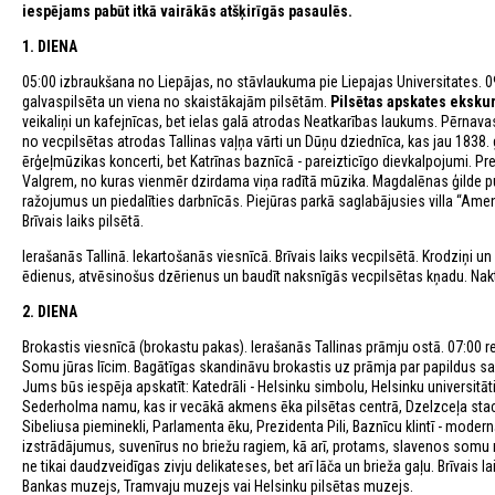
iespējams pabūt itkā vairākās atšķirīgās pasaulēs.
1. DIENA
05:00 izbraukšana no Liepājas, no stāvlaukuma pie Liepajas Universitates. 
galvaspilsēta un viena no skaistākajām pilsētām.
Pilsētas apskates ekskur
veikaliņi un kafejnīcas, bet ielas galā atrodas Neatkarības laukums. Pērnava
no vecpilsētas atrodas Tallinas vaļņa vārti un Dūņu dziednīca, kas jau 1838. 
ērģeļmūzikas koncerti, bet Katrīnas baznīcā - pareizticīgo dievkalpojumi
Valgrem, no kuras vienmēr dzirdama viņa radītā mūzika. Magdalēnas ģilde p
ražojumus un piedalīties darbnīcās. Piejūras parkā saglabājusies villa “Amend
Brīvais laiks pilsētā.
Ierašanās Tallinā. Iekartošanās viesnīcā. Brīvais laiks vecpilsētā. Krodziņi un
ēdienus, atvēsinošus dzērienus un baudīt naksnīgās vecpilsētas kņadu. Nakts
2. DIENA
Brokastis viesnīcā (brokastu pakas). Ierašanās Tallinas prāmju ostā. 07:00 r
Somu jūras līcim. Bagātīgas skandināvu brokastis uz prāmja par papildus s
Jums būs iespēja apskatīt: Katedrāli - Helsinku simbolu, Helsinku universitā
Sederholma namu, kas ir vecākā akmens ēka pilsētas centrā, Dzelzceļa stac
Sibeliusa pieminekli, Parlamenta ēku, Prezidenta Pili, Baznīcu klintī - moder
izstrādājumus, suvenīrus no briežu ragiem, kā arī, protams, slavenos somu na
ne tikai daudzveidīgas zivju delikateses, bet arī lāča un brieža gaļu. Brīv
Bankas muzejs, Tramvaju muzejs vai Helsinku pilsētas muzejs.