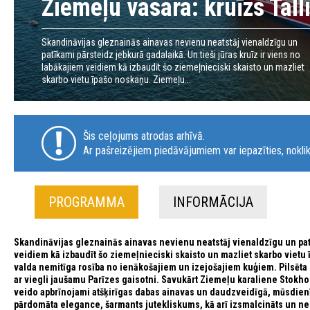
Ziemeļu vasara: kruīzs Tal
Skandināvijas gleznainās ainavas nevienu neatstāj vienaldzīgu un
patīkami pārsteidz jebkurā gadalaikā. Un tieši jūras kruīz ir viens no
labākajiem veidiem kā izbaudīt šo ziemeļnieciski skaisto un mazliet
skarbo vietu īpašo noskaņu. Ziemeļu...
Šis ceļojums atrodas arhīvā.
Ar pašreizējiem piedāvājumiem var iepazīties, noklik
PROGRAMMA
INFORMĀCIJA
Skandināvijas gleznainās ainavas nevienu neatstāj vienaldzīgu un patīk
veidiem kā izbaudīt šo ziemeļnieciski skaisto un mazliet skarbo vietu 
valda nemitīga rosība no ienākošajiem un izejošajiem kuģiem. Pilsēta 
ar viegli jaušamu Parīzes gaisotni. Savukārt Ziemeļu karaliene Stokho
veido apbrīnojami atšķirīgas dabas ainavas un daudzveidīgā, mūsdienī
pārdomāta elegance, šarmants jutekliskums, kā arī izsmalcināts un ne