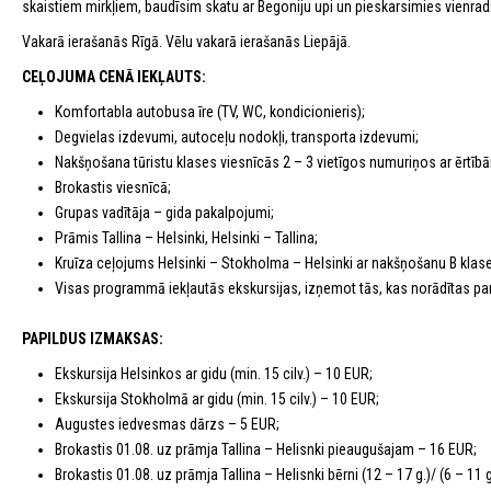
skaistiem mirkļiem, baudīsim skatu ar Begoniju upi un pieskarsimies vienr
Vakarā ierašanās Rīgā. Vēlu vakarā ierašanās Liepājā.
CEĻOJUMA CENĀ IEKĻAUTS:
Komfortabla autobusa īre (TV, WC, kondicionieris);
Degvielas izdevumi, autoceļu nodokļi, transporta izdevumi;
Nakšņošana tūristu klases viesnīcās 2 – 3 vietīgos numuriņos ar ērtībā
Brokastis viesnīcā;
Grupas vadītāja – gida pakalpojumi;
Prāmis Tallina – Helsinki, Helsinki – Tallina;
Kruīza ceļojums Helsinki – Stokholma – Helsinki ar nakšņošanu B klases
Visas programmā iekļautās ekskursijas, izņemot tās, kas norādītas pa
PAPILDUS IZMAKSAS:
Ekskursija Helsinkos ar gidu (min. 15 cilv.) – 10 EUR;
Ekskursija Stokholmā ar gidu (min. 15 cilv.) – 10 EUR;
Augustes iedvesmas dārzs – 5 EUR;
Brokastis 01.08. uz prāmja Tallina – Helisnki pieaugušajam – 16 EUR;
Brokastis 01.08. uz prāmja Tallina – Helisnki bērni (12 – 17 g.)/ (6 – 11 