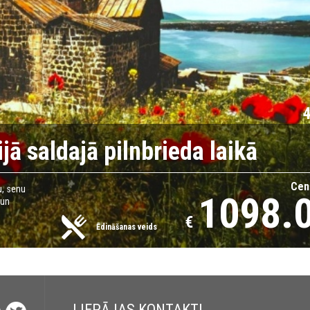
jā saldajā pilnbrieda laikā
Cen
u, senu
1098.
 un
€
Ēdināšanas veids
LIEPĀJAS KONTAKTI