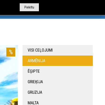
Piekrītu
TOBUSU NOMA
CITI PAKALPOJUMI
PAR MUMS
VISI CEĻOJUMI
%
ARMĒNIJA
ĒĢIPTE
GRIEĶIJA
GRUZIJA
MALTA