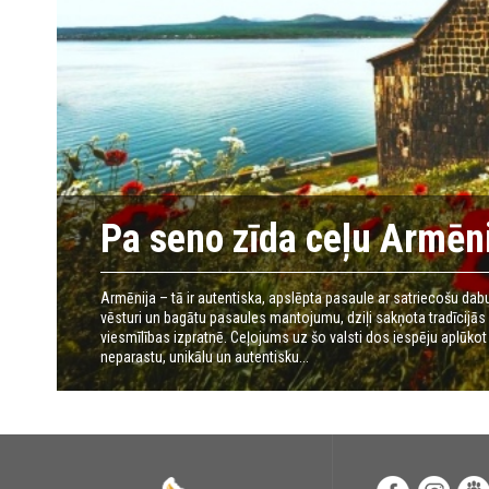
Pa seno zīda ceļu Armēni
Armēnija – tā ir autentiska, apslēpta pasaule ar satriecošu dab
vēsturi un bagātu pasaules mantojumu, dziļi sakņota tradīcijās
viesmīlības izpratnē. Ceļojums uz šo valsti dos iespēju aplūkot
neparastu, unikālu un autentisku...