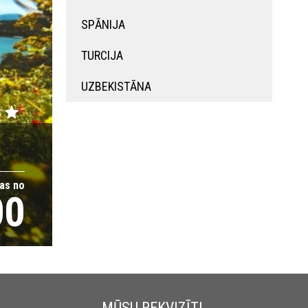
SPĀNIJA
TURCIJA
UZBEKISTĀNA
4
as no
00
MŪSU REKVIZĪTI