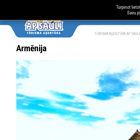
Turpinot liet
Savu pi
AUTOBUSU
LV
RU
TŪRISMA AĢENTŪRA AP SAULI
Armēnija