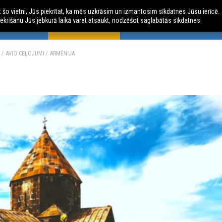
ot šo vietni, Jūs piekrītat, ka mēs uzkrāsim un izmantosim sīkdatnes Jūsu ierīcē.
ekrišanu Jūs jebkurā laikā varat atsaukt, nodzēšot saglabātās sīkdatnes.
 CEĻOJUMI
AVIO CEĻOJUMI
ČARTERLIDOJUMI
AU
AVIO CEĻOJUMI
ARMĒNIJA