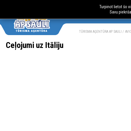
Turpinot lietot šo 
Savu piekriš
AUTOBUSU CE
LV
RU
TŪRISMA AĢENTŪRA AP SAULI
AVI
Ceļojumi uz Itāliju