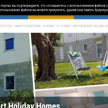
портал, вы подтверждаете, что соглашаетесь с использованием файлов c
использование файлов вы можете прекратить, удалив кеш память браузера
БУСНЫЕ ТУРЫ
АВИА ПУТЕШЕСТВИЯ
ЧАРТЕРЫ
А
АГЕНТСТВО
АВИА ПУТЕШЕСТВИЯ
ИТАЛИИ
FLY & DRIVE: I MESTRI RESORT HOLIDAY 
sort Holiday Homes