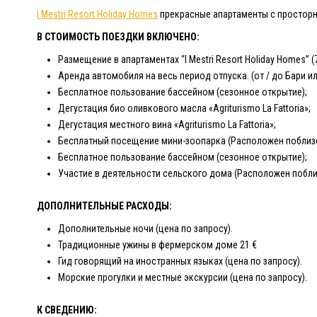
I Mestri Resort Holiday Homes
прекрасные апартаменты с простор
В СТОИМОСТЬ ПОЕЗДКИ ВКЛЮЧЕНО:
Размещение в апартаментах “I Mestri Resort Holiday Homes” (7
Аренда автомобиля на весь период отпуска. (от / до Бари ил
Бесплатное пользование бассейном (сезонное открытие);
Дегустация био оливкового масла «Agriturismo La Fattoria»;
Дегустация местного вина «Agriturismo La Fattoria»;
Бесплатный посещение мини-зоопарка (Расположен поблизо
Бесплатное пользование бассейном (сезонное открытие);
Участие в деятельности сельского дома (Расположен побли
ДОПОЛНИТЕЛЬНЫЕ РАСХОДЫ:
Дополнительные ночи (цена по запросу).
Традиционные ужины в фермерском доме 21 €
Гид говорящий на иностранных языках (цена по запросу).
Морские прогулки и местные экскурсии (цена по запросу).
К СВЕДЕНИЮ: