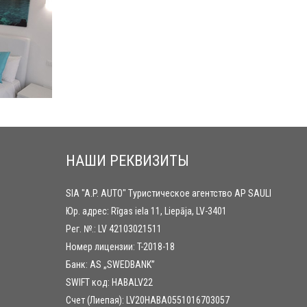
НАШИ РЕКВИЗИТЫ
SIA "A.P. AUTO" Туристическое агентство AP SAULI
Юр. адрес: Rīgas iela 11, Liepāja, LV-3401
Рег. №.: LV 42103021511
Номер лицензии: T-2018-18
Банк: AS „SWEDBANK”
SWIFT код: HABALV22
Счет (Лиепая): LV20HABA0551016703057