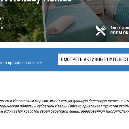
ную
я,
 и
Тип питания
ROOM ONL
СМОТРЕТЬ АКТИВНЫЕ ПУТЕШЕСТ
жно пройдя по ссылке.
ским и Ионическим морями, имеет самую длинную береговую линию на ит
торическая область и субрегион Италии Гаргано привлекает туристов свои
 Он отличается красотой своей береговой линии, образованной многочисле