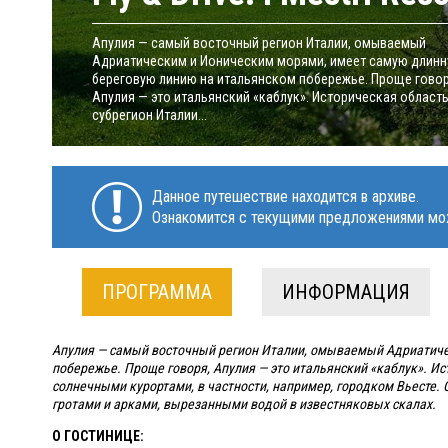
Апулия — самый восточный регион Италии, омываемый
Адриатическим и Ионическим морями, имеет самую длин
береговую линию на итальянском побережье. Проще говор
Апулия — это итальянский «каблук». Историческая область
субрегион Италии...
Данное путешествие находится в архиве.
Ознакомится с текущими предложениями мо
ПРОГРАММА
ИНФОРМАЦИЯ
Апулия — самый восточный регион Италии, омываемый Адриатиче
побережье. Проще говоря, Апулия — это итальянский «каблук». Ис
солнечными курортами, в частности, например, городком Вьесте.
гротами и арками, вырезанными водой в известняковых скалах.
О ГОСТИНИЦЕ: