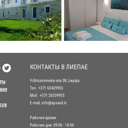
КОНТАКТЫ В ЛИЕПАЕ
Fr.Brīvzemnieka iela 38, Liepāja
УРЫ
Тел.:
+371 63429955
ТВИЯ
Моб.:
+371 20339955
E-mail:
info@apsauli.lv
УСОВ
Рабочее время:
Рабочие дни: 09:00 - 18:00