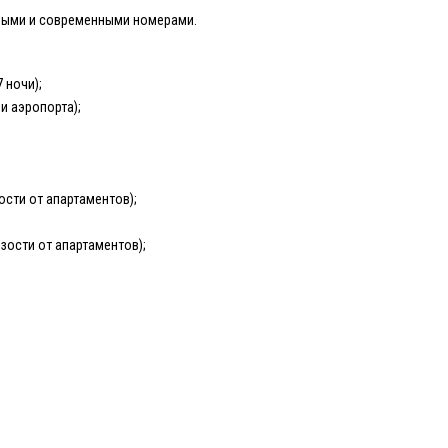
ными и современными номерами.
 ночи);
и аэропорта);
сти от апартаментов);
зости от апартаментов);