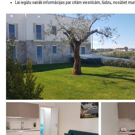
Lai iegūtu vairāk informācijas par citām viesnīcām, lūdzu, nosūtiet m