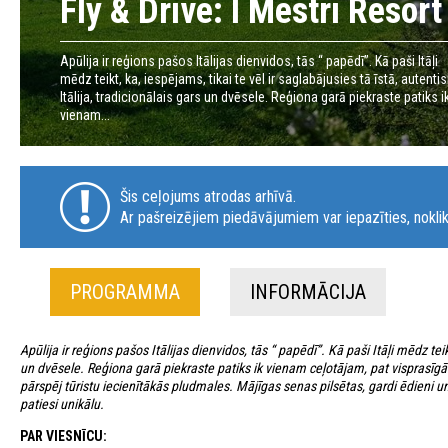
Fly & Drive: I Mestri Reso
Apūlija ir reģions pašos Itālijas dienvidos, tās “ papēdī”. Kā paši Itāļi
mēdz teikt, ka, iespējams, tikai te vēl ir saglabājusies tā īstā, autenti
Itālija, tradicionālais gars un dvēsele. Reģiona garā piekraste patiks i
vienam...
Šis ceļojums atrodas arhīvā.
Ar pašreizējiem piedāvājumiem var iepazīties, noklik
PROGRAMMA
INFORMĀCIJA
Apūlija ir reģions pašos Itālijas dienvidos, tās “ papēdī”. Kā paši Itāļi mēdz teikt
un dvēsele. Reģiona garā piekraste patiks ik vienam ceļotājam, pat visprasīg
pārspēj tūristu iecienītākās pludmales. Mājīgas senas pilsētas, gardi ēdieni u
patiesi unikālu.
PAR VIESNĪCU: