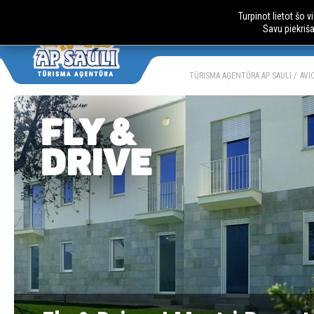
Turpinot lietot šo 
Savu piekriš
AUTOBUSU CE
LV
RU
TŪRISMA AĢENTŪRA AP SAULI
AVI