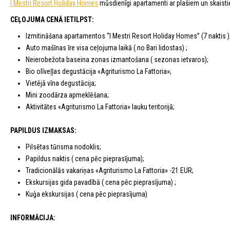
I Mestri Resort Holiday Homes
mūsdienīgi apartamenti ar plašiem un skais
CEĻOJUMA CENĀ IETILPST:
Izmitināšana apartamentos “I Mestri Resort Holiday Homes” (7 naktis )
Auto mašīnas īre visa ceļojuma laikā ( no Bari lidostas) ;
Neierobežota baseina zonas izmantošana ( sezonas ietvaros);
Bio olīveļļas degustācija «Agriturismo La Fattoria»;
Vietējā vīna degustācija;
Mini zoodārza apmeklēšana;
Aktivitātes «Agriturismo La Fattoria» lauku teritorijā;
PAPILDUS IZMAKSAS:
Pilsētas tūrisma nodoklis;
Papildus naktis ( cena pēc pieprasījuma);
Tradicionālās vakariņas «Agriturismo La Fattoria» -21 EUR;
Ekskursijas gida pavadībā ( cena pēc pieprasījuma) ;
Kuģa ekskursijas ( cena pēc pieprasījuma)
INFORMĀCIJA: