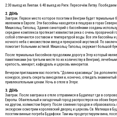
2:30 выезд из Лиепаи. 6:40 выезд из Риги. Пересечём Литву. Пообедаем
2. ДЕНЬ
Завтрак. Первое место которое посетим в Венгрии будет термальны
явлением в Европе. Эти бассейны находятся в пещерах в горах Север
Мишкольц-Тапольц. Здания санаторий с бассейнами созданы используя
середине комплекса протекает извилистая река с очень прозрачной 
собой отличаются составом и температурой воды. Все эти бассейны и 
ночного неба с множеством звезд и прекрасной акустикой. По заключ
помогает больными астмой. Мишкольц-Тапольц окружает большой буко
После термальных бассейнов продолжим дорогу в Эгер который являе
памятниками (на третьем месте по их количеству в Венгрии), лечебны
крепость, минарет, кафедраль и церковь миноритов.
Вечером приглашаем вас посетить "Долина красавицы" (за дополнител
конкурсе, узнать секреты виноделия и, конечно, отведать знаменитый
привлекательным ценам. Ночь в отеле в Эгере.
3. ДЕНЬ
Завтрак. После завтрака в отеле отправимся в Будапешт где в сопро
Европы. Обаятельный и загадочный город распростерся на обоих берега
на другом, холмистом берегу. После слияния городов и образовалось 
экскурсии осмотрим королевский дворец и церковь Св. Матиаша в Бу
посетим винные погреба Будафоки. Там мы продегустируем вина, пос