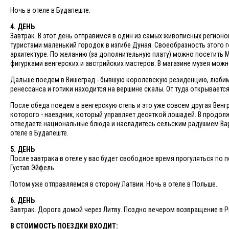
Ночь в отеле в Будапеште.
4. ДЕНЬ
Завтрак. В этот день отправимся в один из самых живописных регион
туристами маленький городок в изгибе Дуная. Своеобразность этого
архитектуре. По желанию (за дополнительную плату) можно посетить
фигурками венгерских и австрийских мастеров. В магазине музея можн
Дальше поедем в Вишеград - бывшую королевскую резиденцию, любим
ренессанса и готики находится на вершине скалы. От туда открываетс
После обеда поедем в венгерскую степь и это уже совсем другая Венг
которого - наездник, который управляет десяткой лошадей. В продол
отведаете национальные блюда и насладитесь сельским радушием Варг
отеле в Будапеште.
5. ДЕНЬ
После завтрака в отеле у вас будет свободное время прогуляться по
Густав Эйфель.
Потом уже отправляемся в сторону Латвии. Ночь в отеле в Польше.
6. ДЕНЬ​
Завтрак. Дорога домой через Литву. Поздно вечером возвращение в Р
В СТОИМОСТЬ ПОЕЗДКИ ВХОДИТ: