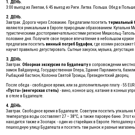
1. ДЕНЬ.
3:00 выезд из Лиепаи, 6:45 выезд из Риги. Литва. Польша. Обед в Поль
2. ДЕНЬ.
Завтрак. Дорога через Словакию. Предлагаем посетить
термальный 
являются уникальным в Европе природным образованием. Купальня Ми
туристическими достопримечательностями регионе Мишкольц-Тапольц
половине дня. Получите свое первое впечатление в небольшом круизе
предлагаем посетить
винный погреб Будафок
, где хозяин расскажет 
научит правильно дегустировать. Сытные закуски, музыка, дегустация 
3. ДЕНЬ.
Завтрак.
Обзорная экскурсия по Будапешту
в сопровождении местног
замок Вайдахуняд, Государственная Опера, Здание Парламента, базили
Рыбацкий бастион, Колонна Святой Троицы, Президентский дворец.
После обеда - свободное время, или за дополнительную плату - 55 EU
«Пуста» (венгерская степь)
- вино, конное шоу, катание в конных упр
в отеле в Будапеште.
4. ДЕНЬ.
Завтрак. Свободное время в Будапеште. Советуем посетить упкальню
температура воды составляет 27 – 38°C, а также паровую баню. Этот 
находится также и Зоопарк - один из старейших в Европе. Неподалек
пешеходную улицу Будапешта и посетить там рынок и разные магазины