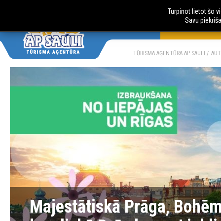
Turpinot lietot šo 
Savu piekriš
AUTOBUSU CE
LV
RU
TŪRISMA AĢENTŪRA AP SAULI
AUT
Majestātiskā Prāga, Bohēm