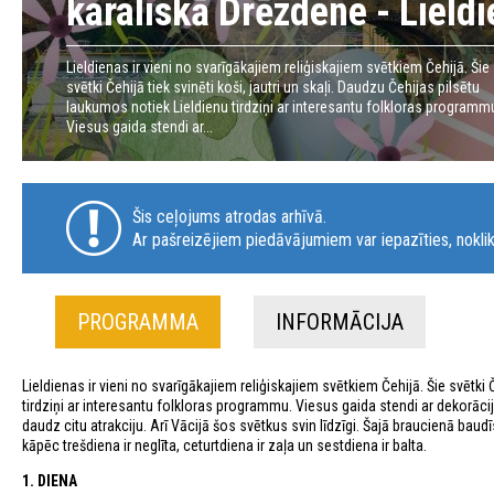
karaliskā Drēzdene - Lield
Lieldienas ir vieni no svarīgākajiem reliģiskajiem svētkiem Čehijā. Šie
svētki Čehijā tiek svinēti koši, jautri un skaļi. Daudzu Čehijas pilsētu
laukumos notiek Lieldienu tirdziņi ar interesantu folkloras programm
Viesus gaida stendi ar...
Šis ceļojums atrodas arhīvā.
Ar pašreizējiem piedāvājumiem var iepazīties, noklik
PROGRAMMA
INFORMĀCIJA
Lieldienas ir vieni no svarīgākajiem reliģiskajiem svētkiem Čehijā. Šie svētki 
tirdziņi ar interesantu folkloras programmu. Viesus gaida stendi ar dekor
daudz citu atrakciju. Arī Vācijā šos svētkus svin līdzīgi. Šajā braucienā ba
kāpēc trešdiena ir neglīta, ceturtdiena ir zaļa un sestdiena ir balta.
1. DIENA