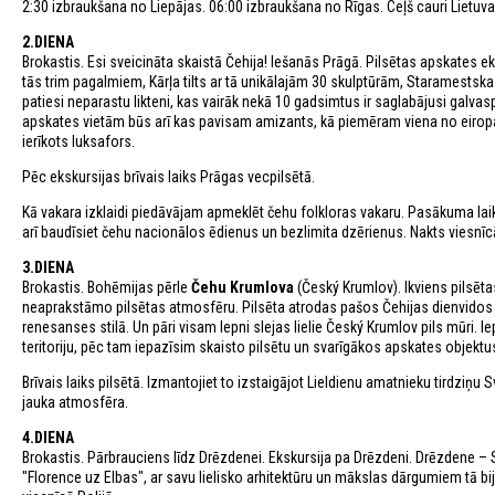
2:30 izbraukšana no Liepājas. 06:00 izbraukšana no Rīgas. Ceļš cauri Lietuvai 
2.DIENA
Brokastis. Esi sveicināta skaistā Čehija! Iešanās Prāgā. Pilsētas apskates eksk
tās trim pagalmiem, Kārļa tilts ar tā unikālajām 30 skulptūrām, Staramestska
patiesi neparastu likteni, kas vairāk nekā 10 gadsimtus ir saglabājusi galva
apskates vietām būs arī kas pavisam amizants, kā piemēram viena no eiropas 
ierīkots luksafors.
Pēc ekskursijas brīvais laiks Prāgas vecpilsētā.
Kā vakara izklaidi piedāvājam apmeklēt čehu folkloras vakaru. Pasākuma lai
arī baudīsiet čehu nacionālos ēdienus un bezlimita dzērienus. Nakts viesnīc
3.DIENA
Brokastis. Bohēmijas pērle
Čehu Krumlova
(Český Krumlov). Ikviens pilsēta
neaprakstāmo pilsētas atmosfēru. Pilsēta atrodas pašos Čehijas dienvidos 55
renesanses stilā. Un pāri visam lepni slejas lielie Český Krumlov pils mūri. Iep
teritoriju, pēc tam iepazīsim skaisto pilsētu un svarīgākos apskates objektu
Brīvais laiks pilsētā. Izmantojiet to izstaigājot Lieldienu amatnieku tirdziņ
jauka atmosfēra.
4.DIENA
Brokastis. Pārbrauciens līdz Drēzdenei. Ekskursija pa Drēzdeni. Drēzdene –
"Florence uz Elbas", ar savu lielisko arhitektūru un mākslas dārgumiem tā bija