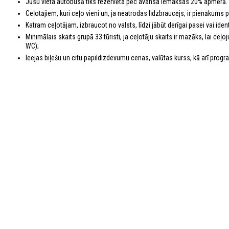
Jūsu vieta autobusā tiks rezervēta pēc avansa iemaksas 20% apmērā.
Ceļotājiem, kuri ceļo vieni un, ja neatrodas līdzbraucējs, ir pienākums
Katram ceļotājam, izbraucot no valsts, līdzi jābūt derīgai pasei vai identi
Minimālais skaits grupā 33 tūristi, ja ceļotāju skaits ir mazāks, lai c
WC);
Ieejas biļešu un citu papildizdevumu cenas, valūtas kurss, kā arī program