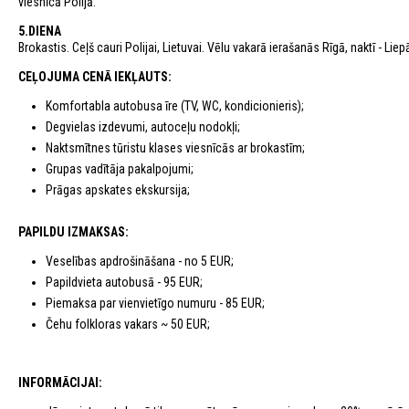
viesnīcā Polijā.
5.DIENA
Brokastis. Ceļš cauri Polijai, Lietuvai. Vēlu vakarā ierašanās Rīgā, naktī - Liep
CEĻOJUMA CENĀ IEKĻAUTS:
Komfortabla autobusa īre (TV, WC, kondicionieris);
Degvielas izdevumi, autoceļu nodokļi;
Naktsmītnes tūristu klases viesnīcās ar brokastīm;
Grupas vadītāja pakalpojumi;
Prāgas apskates ekskursija;
PAPILDU IZMAKSAS:
Veselības apdrošināšana - no 5 EUR;
Papildvieta autobusā - 95 EUR;
Piemaksa par vienvietīgo numuru - 85 EUR;
Čehu folkloras vakars ~ 50 EUR;
INFORMĀCIJAI: