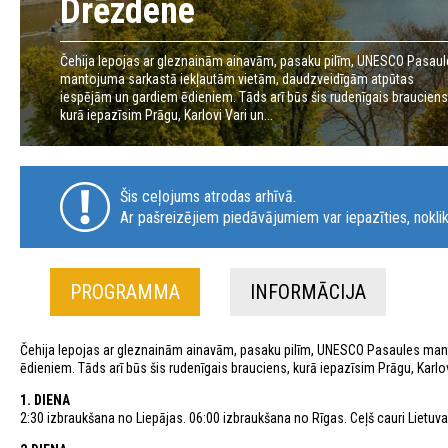
Drēzdene
Čehija lepojas ar gleznainām ainavām, pasaku pilīm, UNESCO Pasau
mantojuma sarkastā iekļautām vietām, daudzveidīgām atpūtas
iespējām un gardiem ēdieniem. Tāds arī būs šis rudenīgais brauciens
kurā iepazīsim Prāgu, Karlovi Vari un...
Šis ceļojums atrodas arhīvā.
Ar pašreizējiem piedāvājumiem var iepazīties, noklik
PROGRAMMA
INFORMĀCIJA
Čehija lepojas ar gleznainām ainavām, pasaku pilīm, UNESCO Pasaules man
ēdieniem. Tāds arī būs šis rudenīgais brauciens, kurā iepazīsim Prāgu, Karlov
1. DIENA
2:30 izbraukšana no Liepājas. 06:00 izbraukšana no Rīgas. Ceļš cauri Lietuvai 