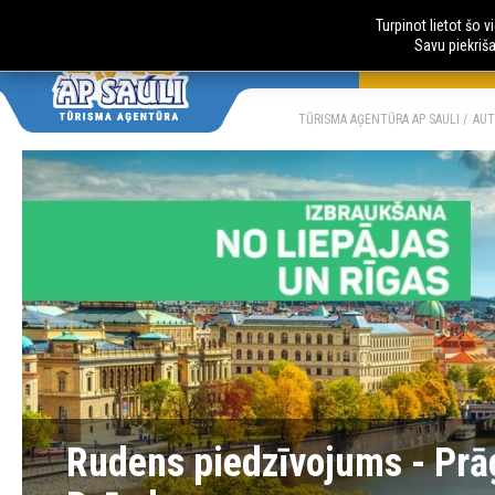
Turpinot lietot šo 
Savu piekriš
AUTOBUSU CE
LV
RU
TŪRISMA AĢENTŪRA AP SAULI
AUT
Rudens piedzīvojums - Prāga