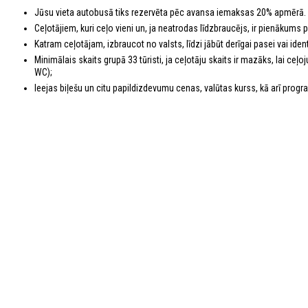
Jūsu vieta autobusā tiks rezervēta pēc avansa iemaksas 20% apmērā. 
Ceļotājiem, kuri ceļo vieni un, ja neatrodas līdzbraucējs, ir pienākums
Katram ceļotājam, izbraucot no valsts, līdzi jābūt derīgai pasei vai identi
Minimālais skaits grupā 33 tūristi, ja ceļotāju skaits ir mazāks, lai c
WC);
Ieejas biļešu un citu papildizdevumu cenas, valūtas kurss, kā arī program