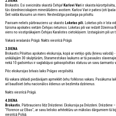
2.DIENA
Brokastis. Esi sveicināta skaistā Čehija!
Karlovi Vari
ir skaista kūrortpilsēta
tās dziednieciskajiem minerālūdens avotiem. Karlovi Vari ir patiesi ļoti īpaš
Šeit valda klusums un miers. Nesteidzīga pastaiga pa pilsētu.
Pavisam neliels pārbrauciens uz skaisto
Loketas pili.
Loketas pils ir īsta v
tūrisma apskates vietām Čehijas rietumos. Loketas pili var redzēt Džeimsa 
viens no visstiprākajiem Čehijas Karalistes cietokšņiem. Izstaigāsim pili un t
Vakarā ierašanās Prāgā. Nakts viesnīcā Prāgā.
3.DIENA
Brokastis.Pilsētas apskates ekskursija, kopā ar vietējo gidu (krievu valodā) - 
unikālajām 30 skulptūrām, Staramestskas laukums ar tā pasaules slavenajiem k
nekā 10 gadsimtus ir saglabājusi galvaspilsētas statusu un savu šarmanto v
Pēc ekskursijas brīvais laiks Prāgas vecpilsētā.
Kā vakara izklaidi piedāvājam apmeklēt čehu folkloras vakaru. Pasākuma lai
arī baudīsiet čehu nacionālos ēdienus un bezlimita dzērienus.
Nakts viesnīcā Prāgā.
4.DIENA
Brokastis.
Pārbrauciens līdz Drēzdenei. Ekskursija pa Drēzdeni. Drēzdene –
"Florence uz Elbas", ar savu lielisko arhitektūru un mākslas dārgumiem tā bija
viesnīcā Polijā.