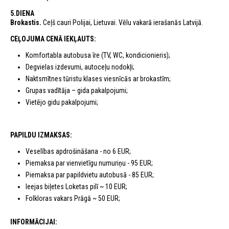
5.DIENA
Brokastis.
Ceļš cauri Polijai, Lietuvai. Vēlu vakarā ierašanās Latvijā.
CEĻOJUMA CENĀ IEKĻAUTS:
Komfortabla autobusa īre (TV, WC, kondicionieris);
Degvielas izdevumi, autoceļu nodokļi;
Naktsmītnes tūristu klases viesnīcās ar brokastīm;
Grupas vadītāja – gida pakalpojumi;
Vietējo gidu pakalpojumi;
PAPILDU IZMAKSAS:
Veselības apdrošināšana - no 6 EUR;
Piemaksa par vienvietīgu numuriņu - 95 EUR;
Piemaksa par papildvietu autobusā - 85 EUR;
Ieejas biļetes Loketas pilī ~ 10 EUR;
Folkloras vakars Prāgā ~ 50 EUR;
INFORMĀCIJAI: