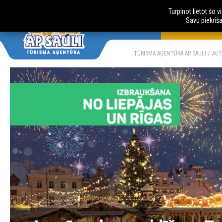
Turpinot lietot šo 
Savu piekriš
AUTOBUSU CE
LV
RU
TŪRISMA AĢENTŪRA AP SAULI
AUT