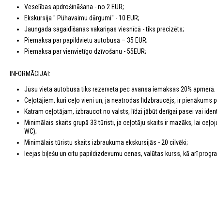
Veselības apdrošināšana - no 2 EUR;
Ekskursija " Pühavaimu dārgumi" - 10 EUR;
Jaungada sagaidīšanas vakariņas viesnīcā - tiks precizēts;
Piemaksa par papildvietu autobusā – 35 EUR;
Piemaksa par vienvietīgo dzīvošanu - 55EUR;
INFORMĀCIJAI:
Jūsu vieta autobusā tiks rezervēta pēc avansa iemaksas 20% apmērā.
Ceļotājiem, kuri ceļo vieni un, ja neatrodas līdzbraucējs, ir pienākums
Katram ceļotājam, izbraucot no valsts, līdzi jābūt derīgai pasei vai identi
Minimālais skaits grupā 33 tūristi, ja ceļotāju skaits ir mazāks, lai c
WC);
Minimālais tūristu skaits izbraukuma ekskursijās - 20 cilvēki;
Ieejas biļešu un citu papildizdevumu cenas, valūtas kurss, kā arī program