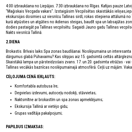
4:00 izbraukšana no Liepājas. 7:30 izbraukšana no Rīgas. Kafijas pauze Latvi
"Maģiskais Vecgada vakars". Izstaigāsim Vecpilsētas skaistākās ieliņas,iep
ekskursijas dosimies uz viesnīcu Tallinas sirdī, rokas stiepiena attālumā no 
kurā atpūsties un atgūties no ikdienas steigas, baudīt spa un labsajūtas zonu
dodies pastaigāt pa Tallinas vecpilsētu. Sagaidi Jauno gadu Tallinas vecpils
Nakts viesnīcā Tallinā.
2.DIENA
Brokastis. Brīvais laiks Spa zonas baudīšanai. Noslēpumaina un interesant
dārgumus glabā Pühavaimu? Kas slēpjas aiz 15. gadsimtā celtās altārgleznas
Skaistākā lampa un pārsteidzošais zvans. 17. un 20. gadsimta vitrāžas - va
Tallinas vecākās baznīcas noslēpumainajā atmosfērā. Ceļš uz mājām. Vakar
CEĻOJUMA CENĀ IEKĻAUTS:
Komfortabla autobusa īre;
Degvielas izdevumi, autoceļu nodokļi, stāvvietas;
Naktsmītne ar brokastīm un spa zonas apmeklējums;
Ekskursija Tallinā ar vietējo gidu;
Grupas vadītāja pakalpojumi;
PAPILDUS IZMAKSAS: