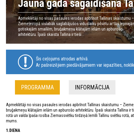
Jaunā gada sagaidīšana Ta
Apmeklētāji no visas pasaules ierodas apbrīnot Tallinas skaistumu –
Ziemeļeiropā vislabāk saglabājušos viduslaiku pilsētu ar tās lepnajā
gotiskajām smailēm, bruģakmeņu klātajām ielām un apburošo
arhitektūru. Īpaši skaista Tallina ir tieši...
Šis ceļojums atrodas arhīvā.
Ar pašreizējiem piedāvājumiem var iepazīties, noklik
PROGRAMMA
INFORMĀCIJA
Apmeklētāji no visas pasaules ierodas apbrīnot Tallinas skaistumu – Ziemeļ
bruģakmeņu klātajām ielām un apburošo arhitektūru. Īpaši skaista Tallina ir t
rotā un valda īpaša rosība Ziemassvētku tirdziņā.Iemīli Tallinu svētku rotā,
mums.
1.DIENA