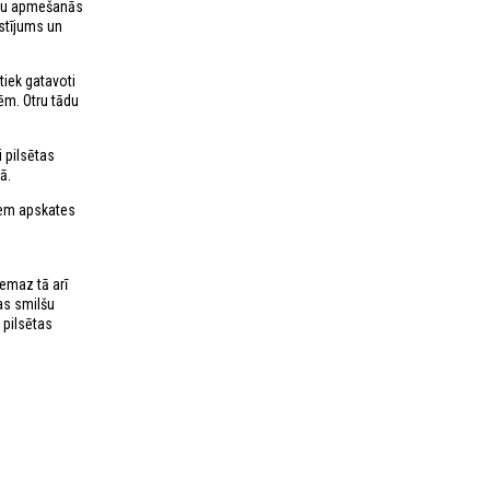
ieku apmešanās
āstījums un
iek gatavoti
ēm. Otru tādu
 pilsētas
ā.
kiem apskates
nemaz tā arī
šas smilšu
 pilsētas