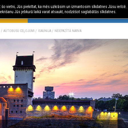
ot šo vietni, Jūs piekrītat, ka mēs uzkrāsim un izmantosim sīkdatnes Jūsu ierīcē.
ekrišanu Jūs jebkurā laikā varat atsaukt, nodzēšot saglabātās sīkdatnes.
 CEĻOJUMI
AVIO CEĻOJUMI
ČARTERLIDOJUMI
AU
AUTOBUSU CEĻOJUMI
IGAUNIJA
NEIEPAZĪTĀ NARVA