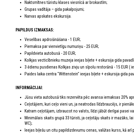
Naktsmītnes tūristu klases viesnīcā ar brokastīm;
Grupas vadītāja – gida pakalpojumi;
Narvas apskates ekskursija.
PAPILDUS IZMAKSAS:
Veselības apdrošināšana - 1 EUR;
Piemaksa par vienvietīgu numuriņu - 25 EUR;
Papildvieta autobusā - 20 EUR;
Kolkjas vecticībnieku muzeja ieejas biļete + eskursija gida pavadī
3 ēdienu pusdienas Kolkjas zivju un sīpolu restorānā - 15 EUR ( ie
Paides laika centra "Wittenstein" ieejas biļete + eskursija gida pa
INFORMĀCIJAI:
Jūsu vieta autobusā tiks rezervēta pēc avansa iemaksas 20% ap
Ceļotājiem, kuri ceļo vieni un, ja neatrodas līdzbraucējs, ir pie
Katram ceļotājam, izbraucot no valsts, līdzi jābūt derīgai pasei vai 
Minimālais skaits grupā 33 tūristi, ja ceļotāju skaits ir mazāks, 
WC);
Ieejas biļešu un citu papildizdevumu cenas, valūtas kurss, kā arī p