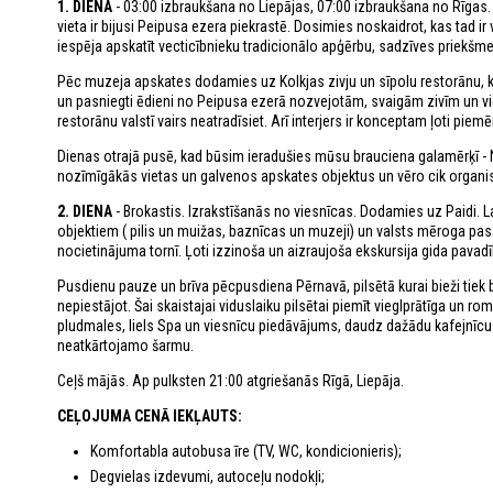
1. DIENA
- 03:00 izbraukšana no Liepājas, 07:00 izbraukšana no Rīgas.
vieta ir bijusi Peipusa ezera piekrastē. Dosimies noskaidrot, kas tad ir
iespēja apskatīt vecticībnieku tradicionālo apģērbu, sadzīves priekšme
Pēc muzeja apskates dodamies uz Kolkjas zivju un sīpolu restorānu, k
un pasniegti ēdieni no Peipusa ezerā nozvejotām, svaigām zivīm un v
restorānu valstī vairs neatradīsiet. Arī interjers ir konceptam ļoti pie
Dienas otrajā pusē, kad būsim ieradušies mūsu brauciena galamērķī - N
nozīmīgākās vietas un galvenos apskates objektus un vēro cik organiski
2. DIENA
- Brokastis. Izrakstīšanās no viesnīcas. Dodamies uz Paidi. Lai
objektiem ( pilis un muižas, baznīcas un muzeji) un valsts mēroga pas
nocietinājuma tornī. Ļoti izzinoša un aizraujoša ekskursija gida pavadī
Pusdienu pauze un brīva pēcpusdiena Pērnavā, pilsētā kurai bieži tiek 
nepiestājot. Šai skaistajai viduslaiku pilsētai piemīt vieglprātīga un ro
pludmales, liels Spa un viesnīcu piedāvājums, daudz dažādu kafejnīcu 
neatkārtojamo šarmu.
Ceļš mājās. Ap pulksten 21:00 atgriešanās Rīgā, Liepāja.
CEĻOJUMA CENĀ IEKĻAUTS:
Komfortabla autobusa īre (TV, WC, kondicionieris);
Degvielas izdevumi, autoceļu nodokļi;