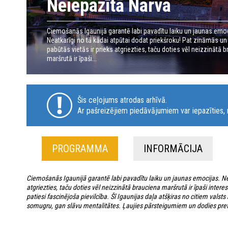
Neiepazītā Narva
Ciemošanās Igaunijā garantē labi pavadītu laiku un jaunas emoc
Neatkarīgi no tā kādai atpūtai dodat priekšroku! Pat zināmās un 
pabūtās vietās ir prieks atgriezties, taču doties vēl neizzinātā 
maršrutā ir īpaši...
Šis ceļojums atrodas arhīvā.
Ar pašreizējiem piedāvājumiem var iepazīties, n
PROGRAMMA
INFORMĀCIJA
Ciemošanās Igaunijā garantē labi pavadītu laiku un jaunas emocijas. Nea
atgriezties, taču doties vēl neizzinātā brauciena maršrutā ir īpaši inte
patiesi fascinējoša pievilcība. Šī Igaunijas daļa atšķiras no citiem valsts
somugru, gan slāvu mentalitātes. Ļaujies pārsteigumiem un dodies pretī