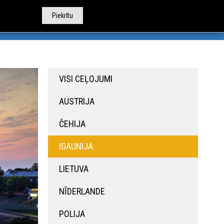
Piekrītu
TOBUSU NOMA
CITI PAKALPOJUMI
PAR MUMS
VISI CEĻOJUMI
AUSTRIJA
ČEHIJA
IGAUNIJA
LIETUVA
NĪDERLANDE
POLIJA