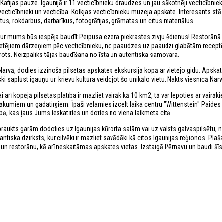
 Kafijas pauze. Igaunijā ir 11 vecticībnieku draudzes un jau sākotnēji vecticībn
 vecticībnieki un vecticība. Kolkjas vecticībnieku muzeja apskate. Interesants st
tus, rokdarbus, darbarīkus, fotogrāfijas, grāmatas un citus materiālus.
ur mums būs iespēja baudīt Peipusa ezera piekrastes zivju ēdienus! Restorānā t
ietējiem dārzeņiem pēc vecticībnieku, no paaudzes uz paaudzi glabātām recept
mērots. Neizpaliks tējas baudīšana no īsta un autentiska samovara.
arvā, dodies izzinošā pilsētas apskates ekskursijā kopā ar vietējo gidu. Apskati
 saplūst igauņu un krievu kultūra veidojot šo unikālo vietu. Nakts viesnīcā Narv
 arī kopējā pilsētas platība ir mazliet vairāk kā 10 km2, tā var lepoties ar vairā
ākumiem un gadatirgiem. Īpaši vēlamies izcelt laika centru "Wittenstein" Paides
bā, kas ļaus Jums ieskatīties un doties no viena laikmeta citā.
braukts garām dodoties uz Igaunijas kūrorta salām vai uz valsts galvaspilsētu, 
mantiska dzirksts, kur cilvēki ir mazliet savādāki kā citos Igaunijas reģionos. Pla
un restorānu, kā arī neskaitāmas apskates vietas. Izstaigā Pērnavu un baudi šīs