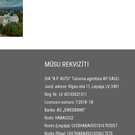
MŪSU REKVIZĪTI
SIA "A.P. AUTO" Tūrisma aģentūra AP SAULI
Jurid. adrese: Rīgas iela 11, Liepāja, LV-3401
Reģ. Nr.: LV 42103021511
Licences numurs: T-2018- 18
Banka: AS „SWEDBANK”
Kods: HABALV22
Konts (Liepāja): LV20HABA0551016703057
Konts (Rīga): LV07HABA0551033617375