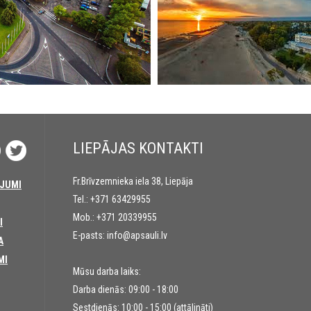
LIEPĀJAS KONTAKTI
Fr.Brīvzemnieka iela 38, Liepāja
JUMI
Tel.:
+371 63429955
Mob.:
+371 20339955
I
E-pasts:
info@apsauli.lv
A
MI
Mūsu darba laiks:
Darba dienās: 09:00 - 18:00
Sestdienās: 10:00 - 15:00 (attālināti)