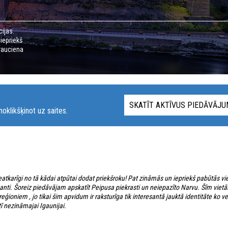
ijas.
iepriekš
brauciena
SKATĪT AKTĪVUS PIEDĀVĀJ
oklikšķinot uz saites.
tkarīgi no tā kādai atpūtai dodat priekšroku! Pat zināmās un iepriekš pabūtās viet
resanti. Šoreiz piedāvājam apskatīt Peipusa piekrasti un neiepazīto Narvu. Šīm viet
 reģioniem , jo tikai šim apvidum ir raksturīga tik interesantā jauktā identitāte ko v
 nezināmajai Igaunijai.