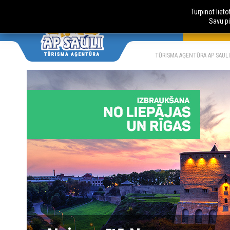
Turpinot liet
Savu pi
AUTOBUSU
LV
RU
TŪRISMA AĢENTŪRA AP SAULI