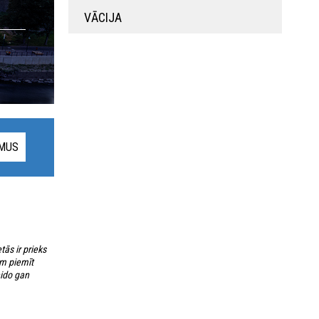
VĀCIJA
UMUS
ās ir prieks
ām piemīt
eido gan