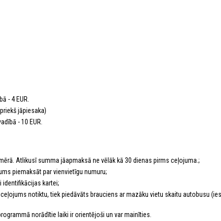
bā - 4 EUR.
priekš jāpiesaka)
vadībā - 10 EUR.
mērā. Atlikusī summa jāapmaksā ne vēlāk kā 30 dienas pirms ceļojuma.;
nākums piemaksāt par vienvietīgu numuru;
identifikācijas kartei;
lai ceļojums notiktu, tiek piedāvāts brauciens ar mazāku vietu skaitu autobusu (
rogrammā norādītie laiki ir orientējoši un var mainīties.