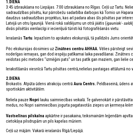
1.DIENA
3:45 izbraukšana no Liepājas. 7:00 izbraukšana no Rīgas. Ceļš uz Tartu. Nel
sadraudzības pilsētu, kur pārrobežu sadarbība darbojas kā Tornio un Hapara
daudzus sadraudzības projektus, kas arī padara abas šīs pilsētas par intere
Latvijā un otru Igaunijā. Vienā rokā saldējumu un otrā jäätis (
igauniski - sald
divās pilsētās vienlaicīgi ir iecienījuši tūristi kā fotografēšanās vietu.
Ierašanās
Tartu
. Iepazīsim to apskates ekskursijā, tā palīdzēs Jums orientēt
Pēc ekskursijas dosimies uz
Zinātnes centru AHHAA.
Vēlies pārsteigt se
noderīgas iemaņas, gan dod iespēju patīkamai laika pavadīšanai. Zinātnes cen
veidotas pēc metodes "izmēģini pats" un tas patīk gan maziem, gan lielie ce
Ierakstīšanās viesnīcā Tartu pilsētas centrā,nelielas pastaigas attālumā no 
2.DIENA
Brokastis. Atpūta ūdens atrakciju centrā
Aura Centrs.
Peldbaseinā, ūdens atr
sportiskām aktivitātēm.
Neliela pauze
Nopri
lauku saimniecības veikalā. Te galvenokārt ir pārstāvēta 
medus, no Nopri saimniecības jogurta pagatavotās ziepes un ķermeņa krēm
Vastselīnas pilskalna
apkārtne ir pasakaina, teiksmainām leģendām apvīta v
cietokšņa pilsdrupām un pils kapelas mūriem.
Ceļš uz mājām. Vakarā ierašanās Rīgā/Liepājā.