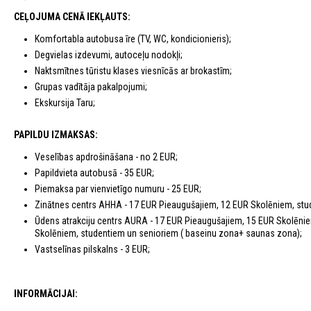
CEĻOJUMA CENĀ IEKĻAUTS:
Komfortabla autobusa īre (TV, WC, kondicionieris);
Degvielas izdevumi, autoceļu nodokļi;
Naktsmītnes tūristu klases viesnīcās ar brokastīm;
Grupas vadītāja pakalpojumi;
Ekskursija Taru;
PAPILDU IZMAKSAS:
Veselības apdrošināšana - no 2 EUR;
Papildvieta autobusā - 35 EUR;
Piemaksa par vienvietīgo numuru - 25 EUR;
Zinātnes centrs AHHA - 17 EUR Pieaugušajiem, 12 EUR Skolēniem, stu
Ūdens atrakciju centrs AURA - 17 EUR Pieaugušajiem, 15 EUR Skolēnie
Skolēniem, studentiem un senioriem ( baseinu zona+ saunas zona);
Vastselīnas pilskalns - 3 EUR;
INFORMĀCIJAI: