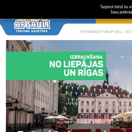
Turpinot lietot šo 
Savu piekriš
AUTOBUSU CE
LV
RU
TŪRISMA AĢENTŪRA AP SAULI
AUT