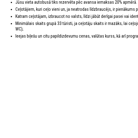
Jūsu vieta autobusā tiks rezervēta pēc avansa iemaksas 20% apmērā.
Ceļotājiem, kuri ceļo vieni un, ja neatrodas līdzbraucējs, ir pienākums
Katram ceļotājam, izbraucot no valsts, līdzi jābūt derīgai pasei vai identi
Minimālais skaits grupā 33 tūristi, ja ceļotāju skaits ir mazāks, lai c
WC);
Ieejas biļešu un citu papildizdevumu cenas, valūtas kurss, kā arī program