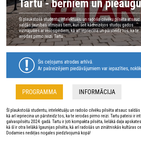
Tartu - bērniem un pieaug
Šī plaukstošā studentu, intelektuāļu un radošo cilvēku pilsēta atsauc
saldās jaunības atmiņas tiem, kuri šeit kādreizējos studiju gados
vizinājušies ar velosipēdiem, kā arī iepriecina un pārsteidz tos, ka te
ierodas pirmo reizi. Tartu...
Šis ceļojums atrodas arhīvā.
Ar pašreizējiem piedāvājumiem var iepazīties, noklik
PROGRAMMA
INFORMĀCIJA
Šī plaukstošā studentu, intelektuāļu un radošo cilvēku pilsēta atsauc saldās 
kā arī iepriecina un pārsteidz tos, ka te ierodas pirmo reizi. Tartu pateisi ir i
galvaspilsētu 2024. gadā. Tartu ir ļoti kompakta pilsēta, lielākā daļa apska
kā šī ir otra lielākā Igaunijas pilsēta, kā arī radošās un zinātniskās kultūras 
Dodamies nedēļas nogales piedzīvojumā kopā!