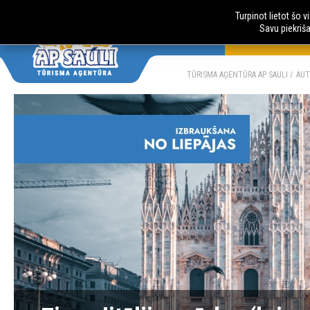
Turpinot lietot šo 
Savu piekriš
AUTOBUSU CE
LV
RU
TŪRISMA AĢENTŪRA AP SAULI
AUT