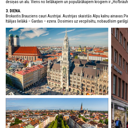
desiņas un alu. Viens no lielākajiem un populārākajiem krogiem ir „Hofbräu
3. DIENA.
Brokastis.Brauciens cauri Austrijai. Austrijas skaistās Alpu kalnu ainavas.Pi
Itālijas lielākā – Gardas – ezera. Dosimies uz vecpilsētu, nobaudīsim garšī