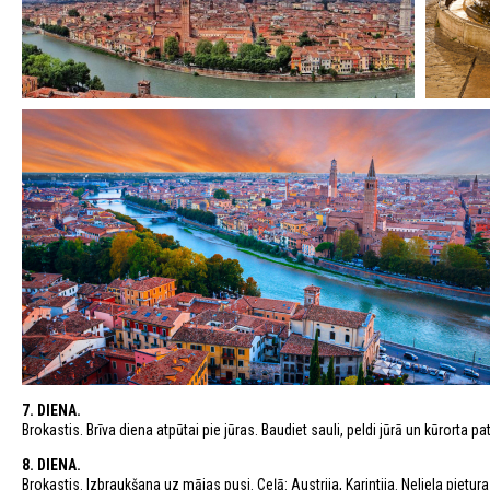
7. DIENA.
Brokastis. Brīva diena atpūtai pie jūras. Baudiet sauli, peldi jūrā un kūrorta 
8. DIENA.
Brokastis. Izbraukšana uz mājas pusi. Ceļā: Austrija, Karintija. Neliela pietur