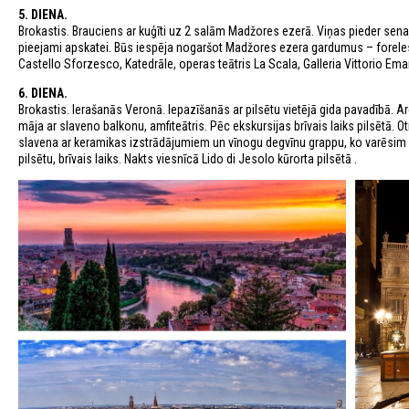
5. DIENA.
Brokastis. Brauciens ar kuģīti uz 2 salām Madžores ezerā. Viņas pieder senaja
pieejami apskatei. Būs iespēja nogaršot Madžores ezera gardumus – foreles u
Castello Sforzesco, Katedrāle, operas teātris La Scala, Galleria Vittorio Ema
6. DIENA.
Brokastis. Ierašanās Veronā. Iepazīšanās ar pilsētu vietējā gida pavadībā. Ar
māja ar slaveno balkonu, amfiteātris. Pēc ekskursijas brīvais laiks pilsētā. O
slavena ar keramikas izstrādājumiem un vīnogu degvīnu grappu, ko varēsim a
pilsētu, brīvais laiks. Nakts viesnīcā Lido di Jesolo kūrorta pilsētā .