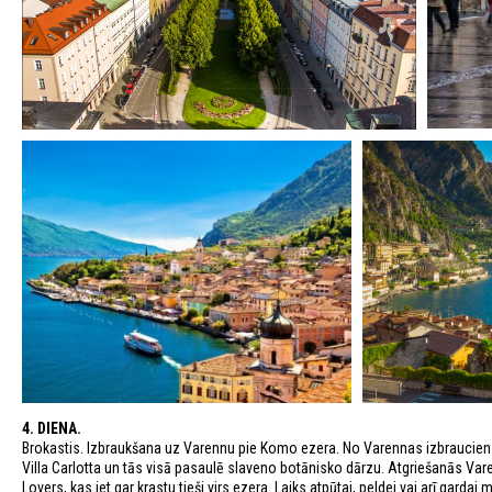
4. DIENA.
Brokastis. Izbraukšana uz Varennu pie Komo ezera. No Varennas izbrauciens
Villa Carlotta un tās visā pasaulē slaveno botānisko dārzu. Atgriešanās Va
Lovers, kas iet gar krastu tieši virs ezera. Laiks atpūtai, peldei vai arī gar