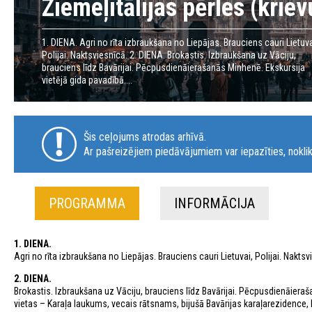
Ziemeļitālijas pērles (krie
1. DIENA. Agri no rīta izbraukšana no Liepājas. Brauciens cauri Lietuva
Polijai. Naktsviesnīcā. 2. DIENA. Brokastis. Izbraukšana uz Vāciju,
brauciens līdz Bavārijai. Pēcpusdienāierašanās Minhenē. Ekskursija
vietējā gida pavadībā....
Šis ceļojums atrodas arhīvā.
Ar pašreizējiem piedāvājumiem var iepazīties, noklik
PROGRAMMA
INFORMĀCIJA
1. DIENA.
Agri no rīta izbraukšana no Liepājas. Brauciens cauri Lietuvai, Polijai. Naktsv
2. DIENA.
Brokastis. Izbraukšana uz Vāciju, brauciens līdz Bavārijai. Pēcpusdienāier
vietas – Karaļa laukums, vecais rātsnams, bijušā Bavārijas karaļarezidence