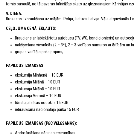
tornis pasaulē, no tā paveras brīnišķīgs skats uz gleznainajiem Kārintijas e
9. DIENA.
Brokastis. Izbraukšana uz mājām. Polija, Lietuva, Latvija. Vēla atgriešanās Li
CEĻOJUMA CENĀ IEKĻAUTS:
Brauciens ar labiekārtotu autobusu (TV, WC, kondicionieris) un autoceļ
nakšņošana viesnīcās (2 – 3*), 2 – 3-vietīgos numuros ar ērtībām un b
grupas vadītāja pakalpojumi;
PAPILDUS IZMAKSAS:
ekskursija Minhenē – 10 EUR
ekskursija Milānā – 10 EUR
ekskursija Milānā – 10 EUR
ekskursija Veronā – 10 EUR
tūristu pilsētas nodoklis 15 EUR
iebraukšana nacionālajā parkā 15 EUR
PAPILDUS IZMAKSAS (PĒC VĒLĒŠANĀS):
Apdrošināšana pēc nepiecieamības