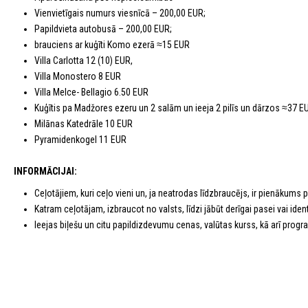
Vienvietīgais numurs viesnīcā – 200,00 EUR;
Papildvieta autobusā – 200,00 EUR;
brauciens ar kuģīti Komo ezerā ≈15 EUR
Villa Carlotta 12 (10) EUR,
Villa Monostero 8 EUR
Villa Melce- Bellagio 6.50 EUR
Kuģītis pa Madžores ezeru un 2 salām un ieeja 2 pilīs un dārzos ≈37 E
Milānas Katedrāle 10 EUR
Pyramidenkogel 11 EUR
INFORMĀCIJAI:
Ceļotājiem, kuri ceļo vieni un, ja neatrodas līdzbraucējs, ir pienākums
Katram ceļotājam, izbraucot no valsts, līdzi jābūt derīgai pasei vai identi
Ieejas biļešu un citu papildizdevumu cenas, valūtas kurss, kā arī program