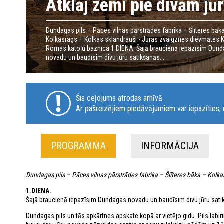
Atklāj zemi pie divām j
Dundagas pils – Pāces vilnas pārstrādes fabrika – Šlīteres bāk
Kolkasrags – Kolkas sklandrauši - Jūras zvaigznes dievmātes 
Romas katoļu baznīca​ 1.DIENA. Šajā braucienā iepazīsim Dun
novadu un baudīsim divu jūru satikšanās...
Šis ceļojums atrodas arhīvā.
Ar pašreizējiem piedāvājumiem var iepazīties, n
PROGRAMMA
INFORMĀCIJA
Dundagas pils – Pāces vilnas pārstrādes fabrika – Šlīteres bāka – Kolk
1.DIENA.
Šajā braucienā iepazīsim Dundagas novadu un baudīsim divu jūru satikš
Dundagas pils un tās apkārtnes apskate kopā ar vietējo gidu. Pils lab