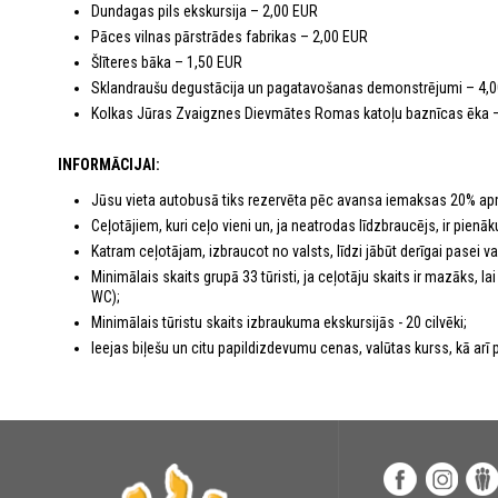
Dundagas pils ekskursija – 2,00 EUR
Pāces vilnas pārstrādes fabrikas – 2,00 EUR
Šlīteres bāka – 1,50 EUR
Sklandraušu degustācija un pagatavošanas demonstrējumi – 4,
Kolkas Jūras Zvaigznes Dievmātes Romas katoļu baznīcas ēka 
INFORMĀCIJAI:
Jūsu vieta autobusā tiks rezervēta pēc avansa iemaksas 20% ap
Ceļotājiem, kuri ceļo vieni un, ja neatrodas līdzbraucējs, ir pie
Katram ceļotājam, izbraucot no valsts, līdzi jābūt derīgai pasei vai 
Minimālais skaits grupā 33 tūristi, ja ceļotāju skaits ir mazāks, 
WC);
Minimālais tūristu skaits izbraukuma ekskursijās - 20 cilvēki;
Ieejas biļešu un citu papildizdevumu cenas, valūtas kurss, kā arī p