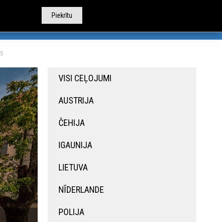
Piekrītu
TOBUSU NOMA
CITI PAKALPOJUMI
PAR MUMS
DS
VISI CEĻOJUMI
AUSTRIJA
ČEHIJA
IGAUNIJA
LIETUVA
NĪDERLANDE
POLIJA