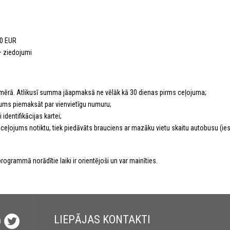
00 EUR
– ziedojumi
mērā. Atlikusī summa jāapmaksā ne vēlāk kā 30 dienas pirms ceļojuma;
nākums piemaksāt par vienvietīgu numuru;
identifikācijas kartei;
lai ceļojums notiktu, tiek piedāvāts brauciens ar mazāku vietu skaitu autobusu (
rogrammā norādītie laiki ir orientējoši un var mainīties.
LIEPĀJAS KONTAKTI