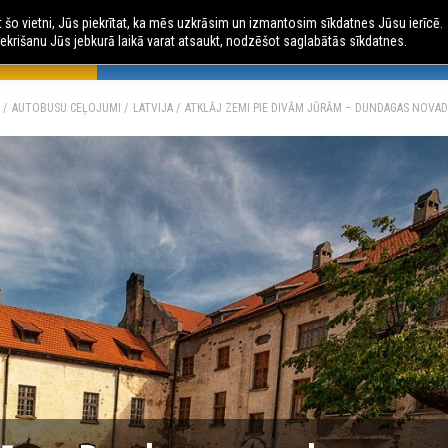
ot šo vietni, Jūs piekrītat, ka mēs uzkrāsim un izmantosim sīkdatnes Jūsu ierīcē.
ekrišanu Jūs jebkurā laikā varat atsaukt, nodzēšot saglabātās sīkdatnes.
 CEĻOJUMI
AVIO CEĻOJUMI
ČARTERLIDOJUMI
AU
AUTOBUSU CEĻOJUMI
LATVIJA
ATKLĀJ ZEMI PIE DIVĀM JŪRĀM – DUNDAGAS NOVA