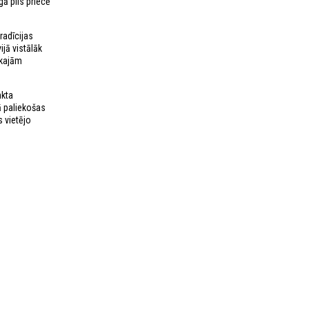
gā pils priecē
radīcijas
ijā vistālāk
ākajām
nkta
ā paliekošas
 vietējo