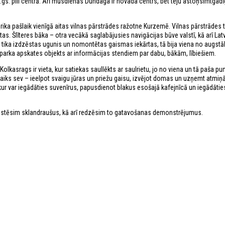
.gs. pili centrā. Arī mūsdienās Dundaga ir novada centrs, bet teju astoņsimtgadī
ika pašlaik vienīgā aitas vilnas pārstrādes ražotne Kurzemē. Vilnas pārstrādes t
s. Šlīteres bāka – otra vecākā saglabājusies navigācijas būve valstī, kā arī Latv
kā tika izdzēstas ugunis un nomontētas gaismas iekārtas, tā bija viena no augst
lā parka apskates objekts ar informācijas stendiem par dabu, bākām, lībiešiem.
lkasrags ir vieta, kur satiekas saullēkts ar saulrietu, jo no viena un tā paša pu
aiks sev – ieelpot svaigu jūras un priežu gaisu, izvējot domas un uzņemt atmiņ
kur var iegādāties suvenīrus, papusdienot blakus esošajā kafejnīcā un iegādāties
ustēsim sklandraušus, kā arī redzēsim to gatavošanas demonstrējumus.