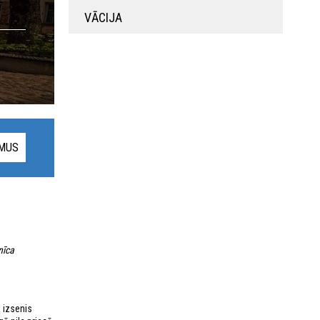
VĀCIJA
UMUS
īca​
 izsenis