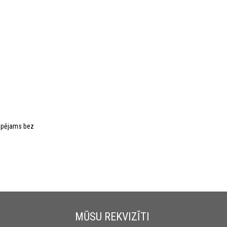
iespējams bez
MŪSU REKVIZĪTI