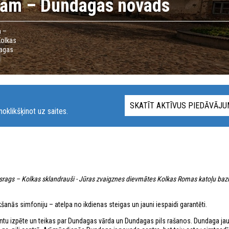
ūrām – Dundagas novads
a –
Kolkas
dagas
SKATĪT AKTĪVUS PIEDĀVĀJ
oklikšķinot uz saites.
asrags – Kolkas sklandrauši - Jūras zvaigznes dievmātes Kolkas Romas katoļu bazn
anās simfoniju – atelpa no ikdienas steigas un jauni iespaidi garantēti.
irintu izpēte un teikas par Dundagas vārda un Dundagas pils rašanos. Dundaga jau