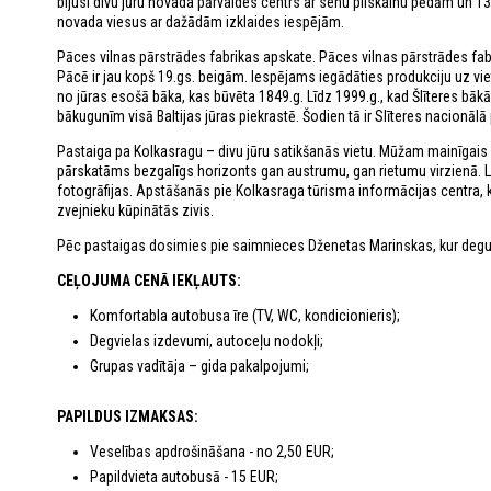
bijusi divu jūru novada pārvaldes centrs ar senu pilskalnu pēdām un 13
novada viesus ar dažādām izklaides iespējām.
Pāces vilnas pārstrādes fabrikas apskate. Pāces vilnas pārstrādes fabr
Pācē ir jau kopš 19.gs. beigām. Iespējams iegādāties produkciju uz vieta
no jūras esošā bāka, kas būvēta 1849.g. Līdz 1999.g., kad Šlīteres bā
bākugunīm visā Baltijas jūras piekrastē. Šodien tā ir Slīteres nacionā
Pastaiga pa Kolkasragu – divu jūru satikšanās vietu. Mūžam mainīgais Ko
pārskatāms bezgalīgs horizonts gan austrumu, gan rietumu virzienā. L
fotogrāfijas. Apstāšanās pie Kolkasraga tūrisma informācijas centra, 
zvejnieku kūpinātās zivis.
Pēc pastaigas dosimies pie saimnieces Dženetas Marinskas, kur deg
CEĻOJUMA CENĀ IEKĻAUTS:
Komfortabla autobusa īre (TV, WC, kondicionieris);
Degvielas izdevumi, autoceļu nodokļi;
Grupas vadītāja – gida pakalpojumi;
PAPILDUS IZMAKSAS:
Veselības apdrošināšana - no 2,50 EUR;
Papildvieta autobusā - 15 EUR;